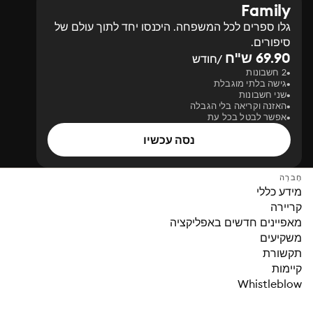
Family
גלו ספרים לכל המשפחה. היכנסו יחד לתוך עולם של
סיפורים.
69.90 ש"ח
/חודש
2 חשבונות
גישה בלתי מוגבלת
שני חשבונות
האזנה וקריאה בלי הגבלה
אפשר לבטל בכל עת
נסה עכשיו
חֶברָה
מידע כללי
קריירה
מאפיינים חדשים באפליקציה
משקיעים
תקשורת
קיימות
Whistleblow