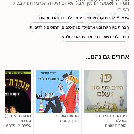
חמודה שאפשר לדמין, אבל היא גם הילדה הכי מרחפת בכתה; 
תגיות
ואולי אפילו אביב, שנולד על מטוס בד רך לאנטארקטיקה, או 
גילאי 6-9
הרפתקה
חיות
משפחות וילדים.ות
הרפתקאות
מי יציל את הכלבה המקושקשת, הצבעונית, המכוסה בציורים 
חברות בין חיות ובני אדם
ילדים.ות
כלבים וחתולים לילדים.ות
ספרה המותח והמשעשע של גליה עוז מסופר בלשונה של יולי, 
ספרי ילדים שעובדו לטלוויזיה או לקולנוע
ומציג את העולם כמו שהיא רואה אותו
אחרים גם נהנו...
פו, הדוב הכי הטוב
מסעות גוליבר
מנהרת הזמ
בעולם
אריך קסטנר
במצור
סופרים שונים
גלילה רון פדר עמית