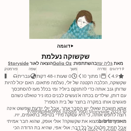
דוגמה
שקשוקה נעלמת
מאת
גליה עוז
בהשתתפות:
Galia Oz
הוצאה לאור
Storyside
9 דירוגים
סדרה
משך
שפה
פורמט
קטגו
4.9
1 מתוך 10
0 שעות ו-48 דקות
עברית
ע
שקשוקה, הכלבה הקטנה של יולי, נעלמה פתאום. האם יכול להיות 
שדותן גנב אותה כדי להתנקם ביולי? ומי בכלל מעז להסתכסך 
עם דותן, שילדים בכתה א´ נעשים לבנים כמו ניר טואלט כשהם 
אמא חושבת שאולי יש הסבר אחר, אבל יולי יודעת שפשוט אינה 
© 2023 Storyside (ספר מוקלט): 9789180840996
תאריך פרסום
מי יעזור ליולי למצוא את שקשוקה? אולי אופק, שהוא חבר אמיתי 
אבל תמיד מלגלג על כל דבר; אולי אפי, שהיא בת הדודה הכי 
ספר מוקלט: 2 במאי 2023