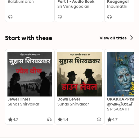
Balakumaran
Part 1 - Audio Book
Raagangal
Sri Venugopalan
Indumathi
Start with these
View all titles
Jewel Thief
Down Level
URAKKAPPISHA
Suhas Shirvalkar
Suhas Shirvalkar
ഉറക്കപ്പിശാച്
S P SARATH
4.2
4.4
4.7