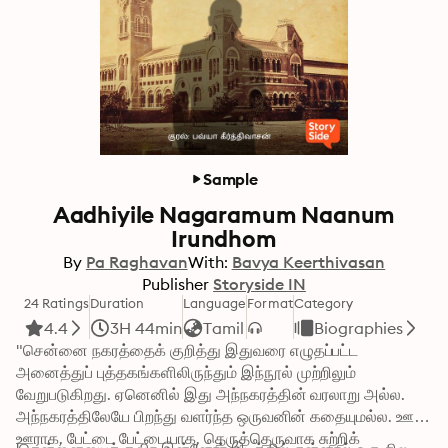
Sample
Aadhiyile Nagaramum Naanum
Irundhom
By
Pa Raghavan
With:
Bavya Keerthivasan
Publisher
Storyside IN
24 Ratings
Duration
Language
Format
Category
4.4
3H 44min
Tamil
Biographies
"சென்னை நகரத்தைக் குறித்து இதுவரை எழுதப்பட்ட 
அனைத்துப் புத்தகங்களிலிருந்தும் இந்நூல் முற்றிலும் 
வேறுபடுகிறது. ஏனெனில் இது அந்நகரத்தின் வரலாறு அல்ல. 
அந்நகரத்திலேயே பிறந்து வளர்ந்த ஒருவனின் கதையுமல்ல. ஊர் 
ஊராக, பேட்டை பேட்டையாக, தெருத்தெருவாக சுற்றிக் 