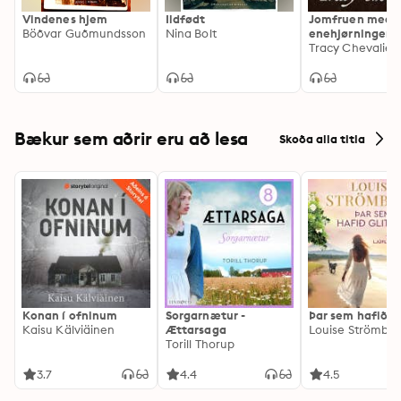
Vindenes hjem
Ildfødt
Jomfruen med
Böðvar Guðmundsson
Nina Bolt
enehjørningen
Tracy Chevalier
Bækur sem aðrir eru að lesa
Skoða alla titla
Konan í ofninum
Sorgarnætur -
Þar sem hafið gl
Kaisu Kälviäinen
Ættarsaga
Louise Strömbe
Torill Thorup
3.7
4.4
4.5