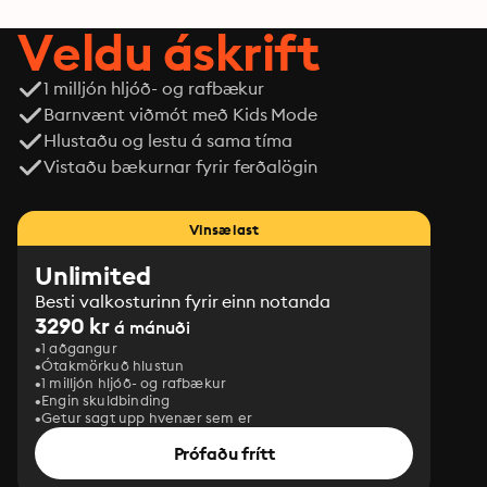
Veldu áskrift
1 milljón hljóð- og rafbækur
Barnvænt viðmót með Kids Mode
Hlustaðu og lestu á sama tíma
Vistaðu bækurnar fyrir ferðalögin
Vinsælast
Unlimited
Besti valkosturinn fyrir einn notanda
3290 kr
á mánuði
1 aðgangur
Ótakmörkuð hlustun
1 milljón hljóð- og rafbækur
Engin skuldbinding
Getur sagt upp hvenær sem er
Prófaðu frítt