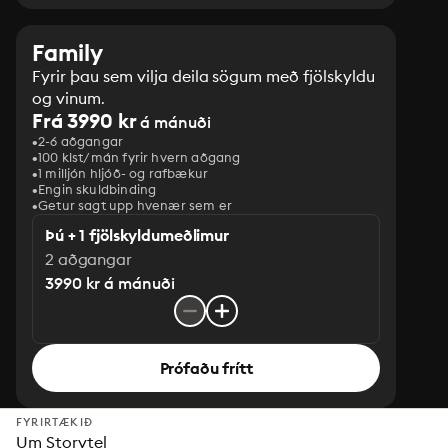
Family
Fyrir þau sem vilja deila sögum með fjölskyldu
og vinum.
Frá 3990 kr
á mánuði
2-6 aðgangar
100 klst/mán fyrir hvern aðgang
1 milljón hljóð- og rafbækur
‎Engin skuldbinding
Getur sagt upp hvenær sem er
Þú + 1 fjölskyldumeðlimur
2 aðgangar
3990 kr á mánuði
Prófaðu frítt
FYRIRTÆKIÐ
Um Storytel