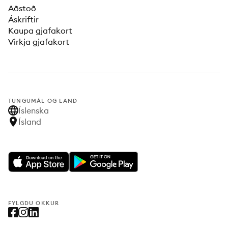
Aðstoð
Áskriftir
Kaupa gjafakort
Virkja gjafakort
TUNGUMÁL OG LAND
Íslenska
Ísland
FYLGDU OKKUR