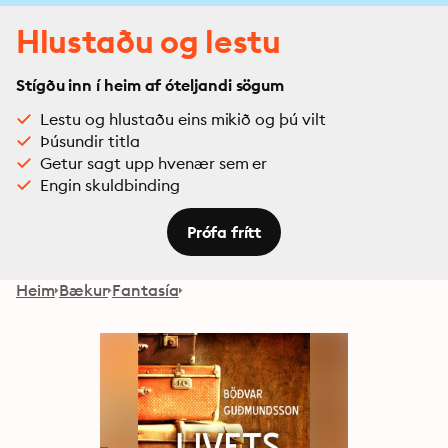
Hlustaðu og lestu
Stígðu inn í heim af óteljandi sögum
Lestu og hlustaðu eins mikið og þú vilt
Þúsundir titla
Getur sagt upp hvenær sem er
Engin skuldbinding
Prófa frítt
Heim
Bækur
Fantasía