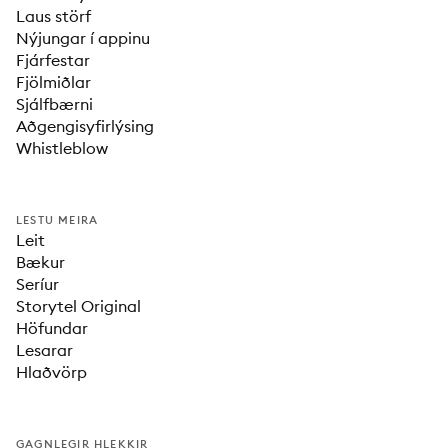
Laus störf
Nýjungar í appinu
Fjárfestar
Fjölmiðlar
Sjálfbærni
Aðgengisyfirlýsing
Whistleblow
LESTU MEIRA
Leit
Bækur
Seríur
Storytel Original
Höfundar
Lesarar
Hlaðvörp
GAGNLEGIR HLEKKIR