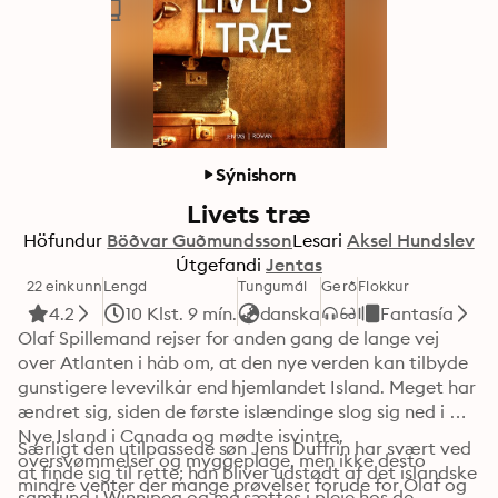
Sýnishorn
Livets træ
Höfundur
Böðvar Guðmundsson
Lesari
Aksel Hundslev
Útgefandi
Jentas
22 einkunn
Lengd
Tungumál
Gerð
Flokkur
4.2
10 Klst. 9 mín.
danska
Fantasía
Olaf Spillemand rejser for anden gang de lange vej 
over Atlanten i håb om, at den nye verden kan tilbyde 
gunstigere levevilkår end hjemlandet Island. Meget har 
ændret sig, siden de første islændinge slog sig ned i 
Nye Island i Canada og mødte isvintre, 
Særligt den utilpassede søn Jens Duffrin har svært ved 
oversvømmelser og myggeplage, men ikke desto 
at finde sig til rette; han bliver udstødt af det islandske 
mindre venter der mange prøvelser forude for Olaf og 
samfund i Winnipeg og må sættes i pleje hos de 