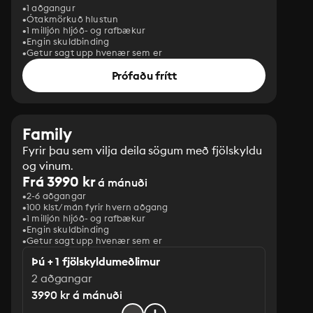
1 aðgangur
Ótakmörkuð hlustun
1 milljón hljóð- og rafbækur
Engin skuldbinding
Getur sagt upp hvenær sem er
Prófaðu frítt
Family
Fyrir þau sem vilja deila sögum með fjölskyldu
og vinum.
Frá 3990 kr
á mánuði
2-6 aðgangar
100 klst/mán fyrir hvern aðgang
1 milljón hljóð- og rafbækur
‎Engin skuldbinding
Getur sagt upp hvenær sem er
Þú + 1 fjölskyldumeðlimur
2 aðgangar
3990 kr á mánuði