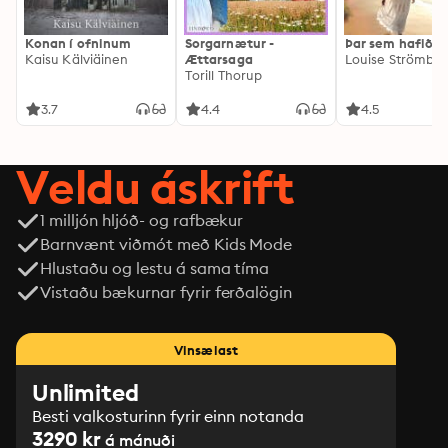
Konan í ofninum
Sorgarnætur -
Þar sem hafið gl
Kaisu Kälviäinen
Ættarsaga
Louise Strömbe
Torill Thorup
3.7
4.4
4.5
Veldu áskrift
1 milljón hljóð- og rafbækur
Barnvænt viðmót með Kids Mode
Hlustaðu og lestu á sama tíma
Vistaðu bækurnar fyrir ferðalögin
Vinsælast
Unlimited
Besti valkosturinn fyrir einn notanda
3290 kr
á mánuði