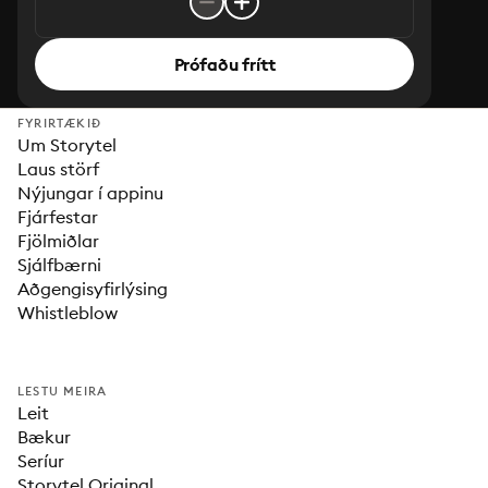
Prófaðu frítt
FYRIRTÆKIÐ
Um Storytel
Laus störf
Nýjungar í appinu
Fjárfestar
Fjölmiðlar
Sjálfbærni
Aðgengisyfirlýsing
Whistleblow
LESTU MEIRA
Leit
Bækur
Seríur
Storytel Original