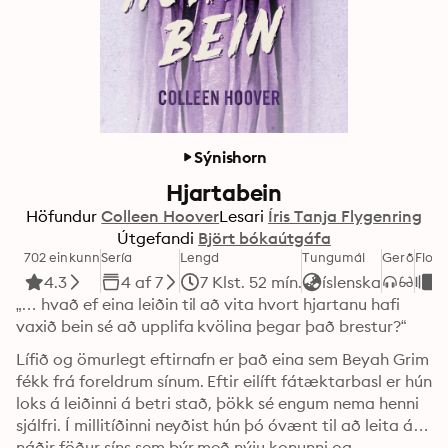
Sýnishorn
Hjartabein
Höfundur
Colleen Hoover
Lesari
Íris Tanja Flygenring
Útgefandi
Björt bókaútgáfa
702 einkunn
Sería
Lengd
Tungumál
Gerð
Flokk
4.3
4 af 7
7 Klst. 52 mín.
íslenska
S
„… hvað ef eina leiðin til að vita hvort hjartanu hafi 
vaxið bein sé að upplifa kvölina þegar það brestur?“
Lífið og ömurlegt eftirnafn er það eina sem Beyah Grim 
fékk frá foreldrum sínum. Eftir eilíft fátæktarbasl er hún 
loks á leiðinni á betri stað, þökk sé engum nema henni 
sjálfri. Í millitíðinni neyðist hún þó óvænt til að leita á 
náðir föður síns sem býr með nýju konunni og
