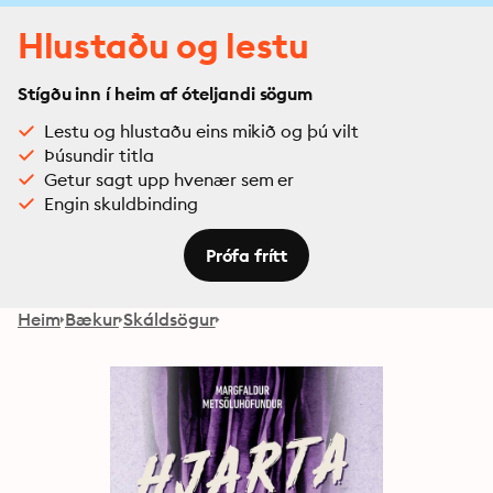
Hlustaðu og lestu
Stígðu inn í heim af óteljandi sögum
Lestu og hlustaðu eins mikið og þú vilt
Þúsundir titla
Getur sagt upp hvenær sem er
Engin skuldbinding
Prófa frítt
Heim
Bækur
Skáldsögur