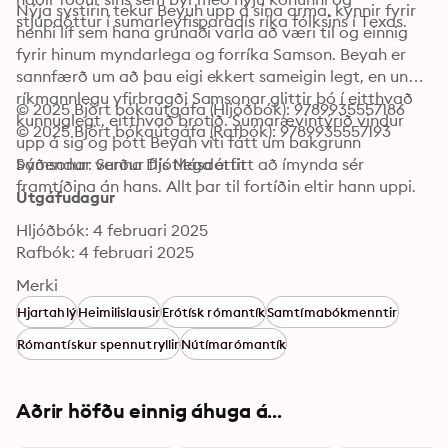
Nýja systirin tekur Beyuh upp á sína arma, kynnir fyrir 
stjúpdóttur í sumarleyfisparadís ríka fólksins í Texas. 
henni líf sem hana grunaði varla að væri til og einnig 
fyrir hinum myndarlega og forríka Samson. Beyah er 
sannfærð um að þau eigi ekkert sameigin legt, en undir 
ríkmannlegu yfirbragði Samsonar glittir þó í eitthvað 
© 2025 Björt bókaútgáfa (Hljóðbók): 9789935557186
kunnuglegt, eitthvað brotið. Sumarævintýrið vindur 
© 2025 Björt bókaútgáfa (Rafbók): 9789935557193
upp á sig og þótt Beyah viti fátt um bakgrunn 
Samsonar verður fljótlega erfitt að ímynda sér 
Þýðendur: Sunna Dís Másdóttir
framtíðina án hans. Allt þar til fortíðin eltir hann uppi.
Útgáfudagur
Hljóðbók: 4 februari 2025
Rafbók: 4 februari 2025
Merki
Hjartahlý
Heimilislausir
Erótísk rómantík
Samtímabókmenntir
Rómantískur spennutryllir
Nútímarómantík
Aðrir höfðu einnig áhuga á...