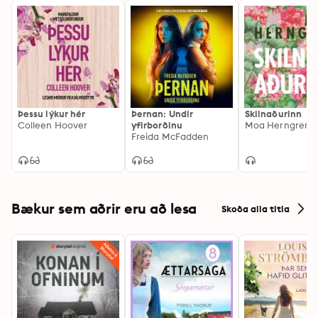
Þessu lýkur hér
Þernan: Undir
Skilnaðurinn
Colleen Hoover
yfirborðinu
Moa Herngren
Freida McFadden
Bækur sem aðrir eru að lesa
Skoða alla titla