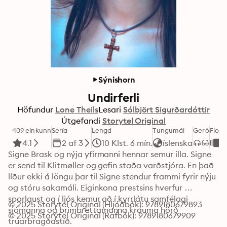
Sýnishorn
Undirferli
Höfundur
Lone Theils
Lesari
Sólbjört Sigurðardóttir
Útgefandi
Storytel Original
409 einkunn
Sería
Lengd
Tungumál
Gerð
Flokk
4.1
2 af 3
10 Klst. 6 mín.
íslenska
G
Signe Brask og nýja yfirmanni hennar semur illa. Signe 
er send til Klitmøller og gefin staða varðstjóra. En það 
líður ekki á löngu þar til Signe stendur frammi fyrir nýju 
og stóru sakamáli. Eiginkona prestsins hverfur 
sporlaust og í ljós kemur að í kyrrlátu samfélagi 
© 2025 Storytel Original (Hljóðbók): 9789180679893
sjómanna og brimbrettamanna krauma hörð 
© 2025 Storytel Original (Rafbók): 9789180679909
trúarbragðastíð. 
