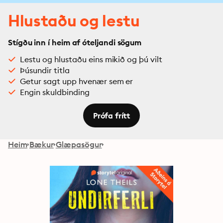
Hlustaðu og lestu
Stígðu inn í heim af óteljandi sögum
Lestu og hlustaðu eins mikið og þú vilt
Þúsundir titla
Getur sagt upp hvenær sem er
Engin skuldbinding
Prófa frítt
Heim
Bækur
Glæpasögur