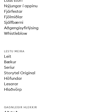
Laus störf
Nýjungar í appinu
Fjárfestar
Fjölmiðlar
Sjálfbærni
Aðgengisyfirlýsing
Whistleblow
LESTU MEIRA
Leit
Bækur
Seríur
Storytel Original
Höfundar
Lesarar
Hlaðvörp
GAGNLEGIR HLEKKIR