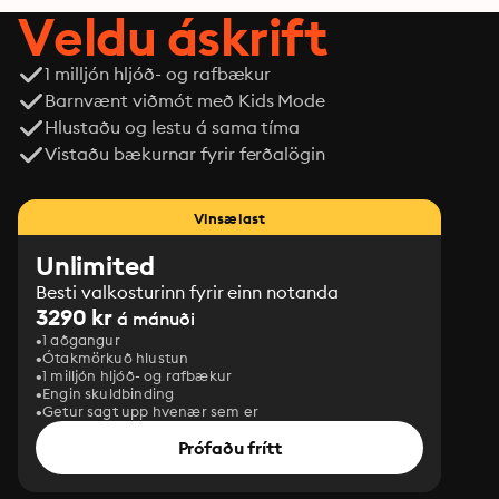
Veldu áskrift
1 milljón hljóð- og rafbækur
Barnvænt viðmót með Kids Mode
Hlustaðu og lestu á sama tíma
Vistaðu bækurnar fyrir ferðalögin
Vinsælast
Unlimited
Besti valkosturinn fyrir einn notanda
3290 kr
á mánuði
1 aðgangur
Ótakmörkuð hlustun
1 milljón hljóð- og rafbækur
Engin skuldbinding
Getur sagt upp hvenær sem er
Prófaðu frítt