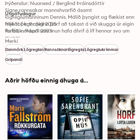
Þýðendur: Nuanxed / Berglind Þráinsdóttir
Signe rannsakar mannshvarfið ásamt 
Útgáfudagur
lögreglumanninum Dennis. Málið þyngist og flækist enn 
frekar þegar Signe þarf að takast á við skugga úr eigin 
Hljóðbók: 9 april 2025
fortíð, nokkuð sem mun hafa áhrif á líf hennar svo um 
Rafbók: 9 april 2025
munar. 

Merki
Danmörk
Lögreglan
Rannsóknarlögregla
Lögreglukrimmar
Lífið í Klitmøller hefur aldrei verið myrkara. 

Grípandi
Undirferli er önnur bókin í seríunni Heimkoma um 
rannsóknalögregluna Signe Brask.
Aðrir höfðu einnig áhuga á...