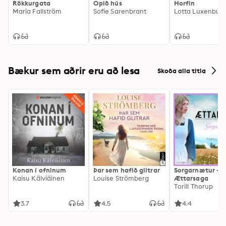
Rökkurgata
Opið hús
Horfin
Maria Fallström
Sofie Sarenbrant
Lotta Luxenbur
Bækur sem aðrir eru að lesa
Skoða alla titla
Konan í ofninum
Þar sem hafið glitrar
Sorgarnætur -
Kaisu Kälviäinen
Louise Strömberg
Ættarsaga
Torill Thorup
3.7
4.5
4.4