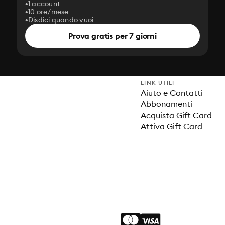
1 account
10 ore/mese
Disdici quando vuoi
Prova gratis per 7 giorni
LINK UTILI
Aiuto e Contatti
Abbonamenti
Acquista Gift Card
Attiva Gift Card