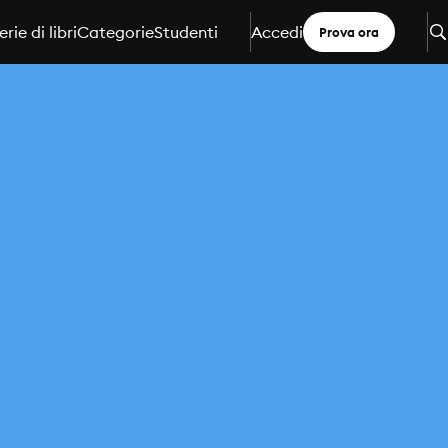
erie di libri
Categorie
Studenti
Accedi
Prova ora