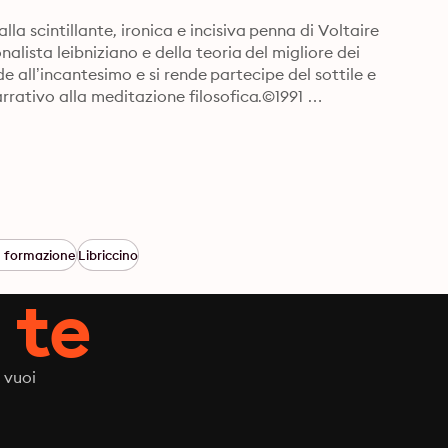
a scintillante, ironica e incisiva penna di Voltaire 
alista leibniziano e della teoria del migliore dei 
ede all’incantesimo e si rende partecipe del sottile e 
rrativo alla meditazione filosofica.©1991 
i formazione
Libriccino
 te
 vuoi