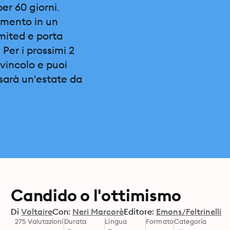
per 60 giorni.
omento in un
imited e porta
 Per i prossimi 2
vincolo e puoi
sarà un'estate da
Candido o l'ottimismo
Di
Voltaire
Con:
Neri Marcorè
Editore:
Emons/Feltrinelli
275 Valutazioni
Durata
Lingua
Formato
Categoria