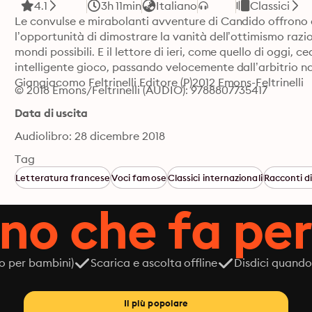
4.1
3h 11min
Italiano
Classici
Le convulse e mirabolanti avventure di Candido offrono all
l’opportunità di dimostrare la vanità dell’ottimismo razion
mondi possibili. E il lettore di ieri, come quello di oggi, c
intelligente gioco, passando velocemente dall’arbitrio na
Giangiacomo Feltrinelli Editore (P)2012 Emons-Feltrinelli
© 2018 Emons/Feltrinelli (AUDIO): 9788807735417
Data di uscita
Audiolibro: 28 dicembre 2018
Tag
Letteratura francese
Voci famose
Classici internazionali
Racconti d
ano che fa per
o per bambini)
Scarica e ascolta offline
Disdici quando
Il più popolare