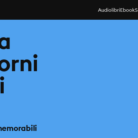
Audiolibri
Ebook
S
za
iorni
i
 memorabili