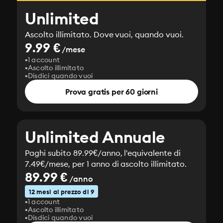
Unlimited
Ascolto illimitato. Dove vuoi, quando vuoi.
9.99 €
/mese
1 account
Ascolto illimitato
Disdici quando vuoi
Prova gratis per 60 giorni
Unlimited Annuale
Paghi subito 89.99€/anno, l'equivalente di
7.49€/mese, per 1 anno di ascolto illimitato.
89.99 €
/anno
12 mesi al prezzo di 9
1 account
Ascolto illimitato
Disdici quando vuoi