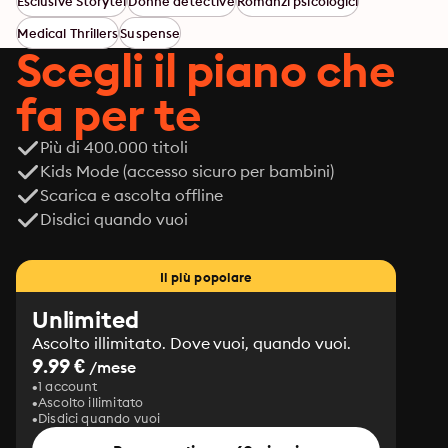
Esclusive Storytel
Donne detective
Romanzi psicologici
consueta maestria Kathy Reichs costruisce una trama 
Medical Thrillers
Suspense
dal ritmo implacabile, densa di emozioni e colpi di 
Scegli il piano che
scena.
fa per te
Più di 400.000 titoli
Kids Mode (accesso sicuro per bambini)
Scarica e ascolta offline
Disdici quando vuoi
Il più popolare
Unlimited
Ascolto illimitato. Dove vuoi, quando vuoi.
9.99 €
/mese
1 account
Ascolto illimitato
Disdici quando vuoi