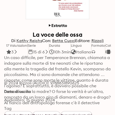
Estratto
La voce delle ossa
Di
Kathy Reichs
Con:
Betta Cucci
Editore:
Rizzoli
17 Valutazioni
Serie
Durata
Lingua
Formato
Categ
3
15 di 6
10h 3min
Italiano
Gi
Un caso difficile, per Temperance Brennan, chiamata a 
indagare sulla morte di tre neonati che le riportano 
alla mente la tragedia del fratello Kevin, scomparso da 
piccolissimo. Ma ci sono domande che attendono 
risposte: come sono morte le vittime, quanto è durata 
© 2024 Rizzoli (AUDIO): 9788831890625
l’agonia? E soprattutto, è davvero possibile che 
l’assassina sia la madre? O forse la verità è un’altra, 
Data di uscita
nascosta da un losco giro di diamanti, denaro e droga? 
Audiolibro: 15 giugno 2024
Al fianco dell’antropologa forense c’è il detective 
Andrew Ryan, con il quale anni prima Tempe ha avuto 
Tag
una relazione, forse mai del tutto chiusa. Con la 