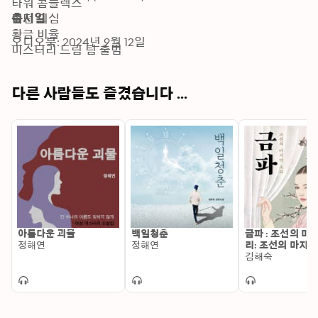
타워 콤플렉스

어떤 의심

출시일
황금 비율

오디오북: 2024년 9월 12일
미스터리 드림 팀 출범

진료 확인서를 찾아라

그림자 인간

다른 사람들도 즐겼습니다 ...
자살? 자살!

세탁기 명상법

새로운 사실들

ABO 가족

모자이크 사람들

미스터리 드림 팀 출격

작가의 말
아름다운 괴물
백일청춘
금파 : 조선의 마
정해연
정해연
리: 조선의 마지막
김해숙