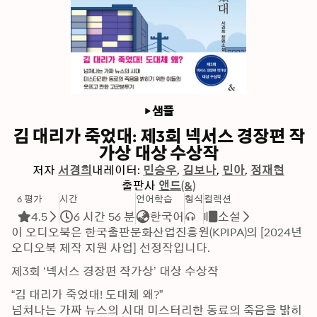
샘플
김 대리가 죽었대: 제3회 넥서스 경장편 작
가상 대상 수상작
저자
서경희
내레이터:
민승우
김보나
민아
정재현
출판사
앤드(&)
6 평가
시간
언어학습
형식
컬렉션
4.5
6 시간 56 분
한국어
소설
이 오디오북은 한국출판문화산업진흥원(KPIPA)의 [2024년 
오디오북 제작 지원 사업] 선정작입니다.
제3회 ‘넥서스 경장편 작가상’ 대상 수상작
“김 대리가 죽었대! 도대체 왜?”

넘쳐나는 가짜 뉴스의 시대 미스터리한 동료의 죽음을 밝히