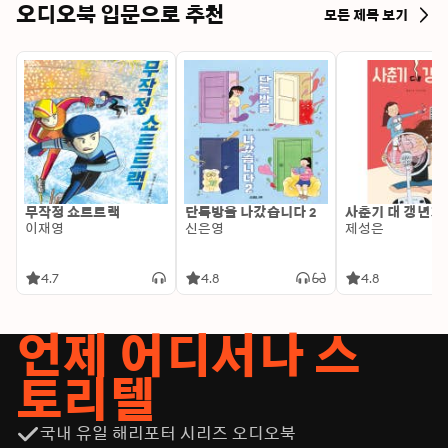
오디오북 입문으로 추천
모든 제목 보기
무작정 쇼트트랙
단톡방을 나갔습니다 2
사춘기 대 갱년기
이재영
신은영
제성은
4.7
4.8
4.8
언제 어디서나 스
토리텔
국내 유일 해리포터 시리즈 오디오북