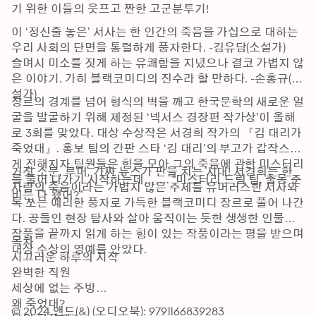
기 위한 이들의 웃프고 짠한 고군분투기!
이 ‘정신줄 놓은’ 서사는 한 인간의 죽음을 가십으로 대하는 
우리 사회의 단면을 통렬하게 풍자한다. -김유담(소설가)

슬며시 미소를 짓게 하는 유쾌함을 지녔으나 결코 가볍지 않
은 이야기. 가히 블랙코미디의 진수라 할 만하다. -손홍규(소
설가)
장르의 경계를 넘어 형식의 벽을 깨고 한국문학의 새로운 얼
굴을 발굴하기 위해 제정된 ‘넥서스 경장편 작가상’이 올해
로 3회를 맞았다. 대상 수상작은 서경희 작가의 『김 대리가 
죽었대』. 홍보 팀의 간판 스타 ‘김 대리’의 부고가 갑작스럽
게 전해지자 팀원들은 힘을 모아 그의 죽음에 관한 미스터리
거짓 소문, 루머, 가짜 뉴스가 판을 치는 시대! 서경희는 한 
를 풀어 나가기 시작하는데……. “미스터리 드림 팀, 출동 준
사람의 죽음이라는 가볍지 않은 주제를 유머러스한 서사와 
비는 다 됐어?”
톡 쏘는 예리한 풍자로 가득한 블랙코미디 장르로 풀어 나간
다. 공들인 현장 탐사와 살아 움직이는 듯한 생생한 인물들, 
작품을 끝까지 읽게 하는 힘이 있는 작품이라는 평을 받으며 
목차

대상 수상의 영예를 안았다.
시끄러운 하루의 시작

완벽한 직원

세상에 없는 주방

왜 죽었대?

© 2024 앤드(&) (오디오북): 9791166839283