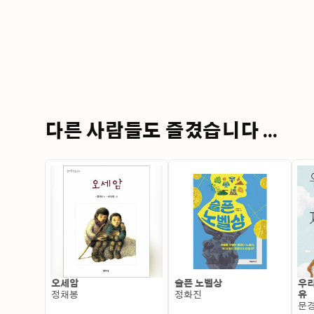
다른 사람들도 즐겼습니다 ...
오세암
슬픈 노벨상
우리
정채봉
정화진
유
문