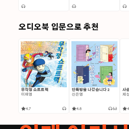
오디오북 입문으로 추천
무작정 쇼트트랙
단톡방을 나갔습니다 2
사춘
이재영
신은영
제
4.7
4.8
4