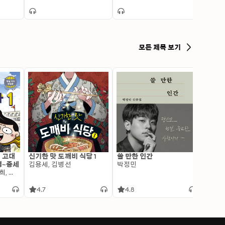
모든 제목 보기
: 고대
신기한 맛 도깨비 식당 1
쓸 만한 인간
변신 
명~중세
김용세, 김병선
박정민
이알찬
김선혜, 정지윤, 노남희, 뭉선생, 윤효식, 이우일, 김선빈, 사회평론 역사연구소
4.7
4.8
4.6