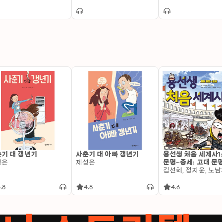
기 대 갱년기
사춘기 대 아빠 갱년기
용선생 처음 세계사1
성은
제성은
문명~중세: 고대 문
.8
4.8
4.6