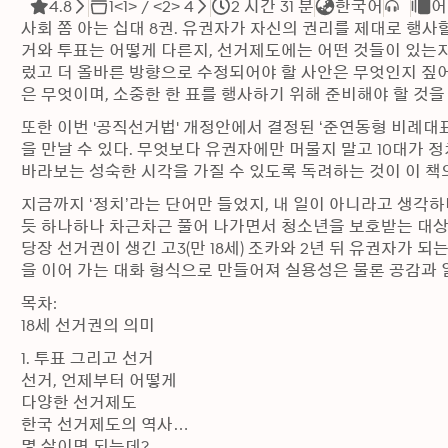
4.8
1<1> / <2> 4
2 시간 31 분
한국어
어
사회 쫌 아는 십대 8권. 유권자가 자신의 권리를 제대로 행사
거와 투표는 어떻게 다른지, 선거제도에는 어떤 것들이 있는지
렀고 더 올바른 방향으로 수정되어야 할 사안은 무엇인지 짚어
은 무엇이며, 소중한 한 표를 행사하기 위해 준비해야 할 것을
또한 이번 '공직선거법' 개정안에서 결정된 ‘준연동형 비례대
을 만날 수 있다. 무엇보다 유권자에만 머물지 말고 10대가 
바라보는 성숙한 시각을 가질 수 있도록 독려하는 것이 이 책
지금까지 ‘정치’라는 단어만 들었지, 내 일이 아니라고 생각하
듯 하나하나 차근차근 풀어 나가면서 청소년을 보호받는 대상
당장 선거권이 생긴 고3(만 18세) 조카와 2년 뒤 유권자가 되는
을 이어 가는 대화 형식으로 만들어져 실용성은 물론 공감과 
목차:

18세 선거권의 의미
1. 투표 그리고 선거

선거, 언제부터 어떻게

다양한 선거제도

한국 선거제도의 역사

몇 살이면 되는데?