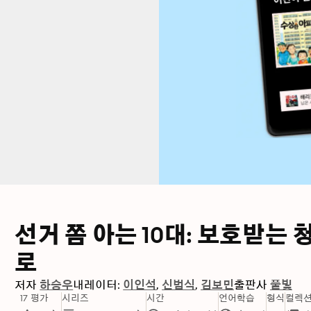
선거 쫌 아는 10대: 보호받
로
저자
하승우
내레이터:
이인석
신범식
김보민
출판사
풀빛
17 평가
시리즈
시간
언어학습
형식
컬렉