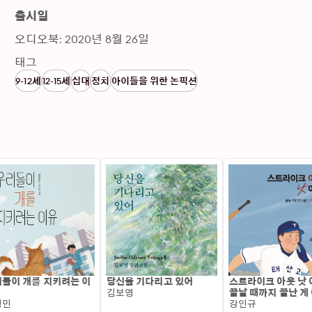
출시일
오디오북: 2020년 8월 26일
태그
9-12세
12-15세
십대
정치
아이들을 위한 논픽션
들이 개를 지키려는 이
당신을 기다리고 있어
스트라이크 아웃 낫 아
김보영
끝날 때까지 끝난 게
경민
강인규