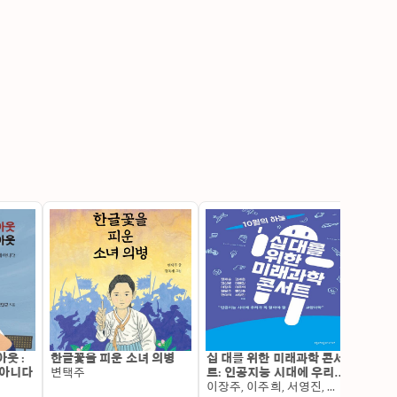
웃 :
한글꽃을 피운 소녀 의병
십 대를 위한 미래과학 콘서
셜록 
 아니다
변택주
트: 인공지능 시대에 우리가
헤미아
꼭 알아야 할 교양과학
이장주, 이주희, 서영진, 이용길, 홍진규, 김세훈, 권용주, 정재승, 김성완, 한대희
아서 