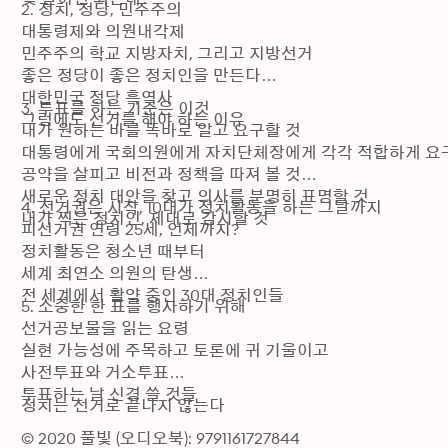
2. 정치, 정당, 민주주의

대통령제와 의원내각제

민주주의 학교 지방자치, 그리고 지방선거

좋은 정당이 좋은 정치인을 만든다

대한민국 정당 흑역사

3. 투표를 하는 기준은 이것

그럼에도 선거를 해야 하는 이유
내가 원하는 바를 똑바로 알고 요구할 것

대통령에게 국회의원에게 자치단체장에게 각각 적합하게 요구
공약을 살피고 비전과 정책을 따져 볼 것

새로운 정치 대안을 찾고 의사를 분명히 표명할 것

4. 선거권은 시작, 10대가 정치활동을 하는 그날까지

내가 찍은 정치인, 제대로 감시할 것
피선거권 연령 25세, 언제까지?

정치활동은 청소년 때부터

세계 최연소 의원의 탄생

전 세계에서 활약 중인 30대 정치인들
5. 소중한 한 표를 행사하기 위해

선거공보물을 읽는 요령

실현 가능성에 주목하고 토론에 귀 기울이고

사전투표와 거소투표

투표하는 날 신경 쓸 것들
정치는 선거로 끝나지 않는다
© 2020 풀빛 (오디오북): 9791161727844