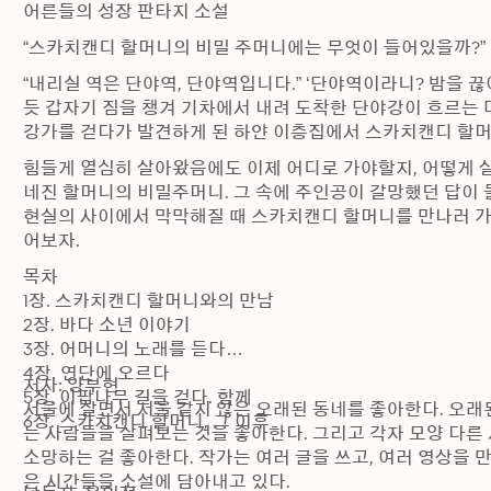
어른들의 성장 판타지 소설
“스카치캔디 할머니의 비밀 주머니에는 무엇이 들어있을까?”
“내리실 역은 단야역, 단야역입니다.” ‘단야역이라니? 밤을 끊
듯 갑자기 짐을 챙겨 기차에서 내려 도착한 단야강이 흐르는 
강가를 걷다가 발견하게 된 하얀 이층집에서 스카치캔디 할머
힘들게 열심히 살아왔음에도 이제 어디로 가야할지, 어떻게
네진 할머니의 비밀주머니. 그 속에 주인공이 갈망했던 답이 들
현실의 사이에서 막막해질 때 스카치캔디 할머니를 만나러 가
어보자.
목차

1장. 스카치캔디 할머니와의 만남

2장. 바다 소년 이야기

3장. 어머니의 노래를 듣다

4장. 연단에 오르다

저자: 양부현 

5장. 이팝나무 길을 걷다. 함께

서울에 살면서 서울 같지 않은 오래된 동네를 좋아한다. 오래
6장. 스카치캔디 할머니, 그 이후
는 사람들을 살펴보는 것을 좋아한다. 그리고 각자 모양 다른
소망하는 걸 좋아한다. 작가는 여러 글을 쓰고, 여러 영상을 
은 시간들을 소설에 담아내고 있다.