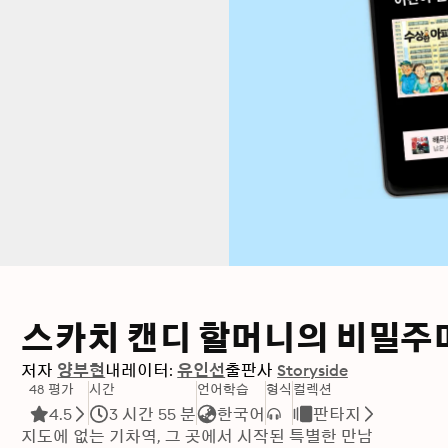
스카치 캔디 할머니의 비밀주
저자
양부현
내레이터:
유인선
출판사
Storyside
48 평가
시간
언어학습
형식
컬렉션
4.5
3 시간 55 분
한국어
판타지
지도에 없는 기차역, 그 곳에서 시작된 특별한 만남
