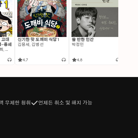
: 고대
신기한 맛 도깨비 식당 1
쓸 만한 인간
변신 
명~중세
김용세, 김병선
박정민
이알찬
김선혜, 정지윤, 노남희, 뭉선생, 윤효식, 이우일, 김선빈, 사회평론 역사연구소
4.7
4.8
4.6
액 무제한 청취
언제든 취소 및 해지 가능