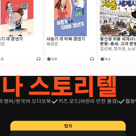
기 대 갱년기
사춘기 대 아빠 갱년기
용선생 처음 세계사1
성은
제성은
문명~중세: 고대 문
.8
4.8
4.6
서나 스토리텔
의 영어/한국어 오디오북
키즈 모드(어린이 안전 환경)
월정
인기