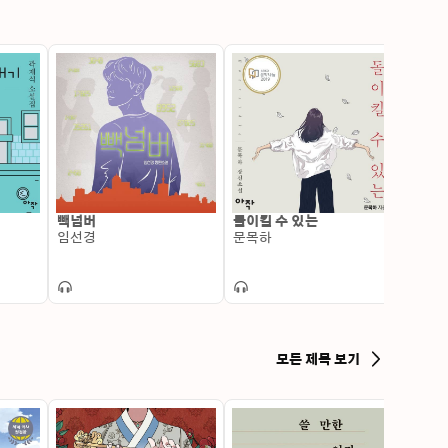
빽넘버
돌이킬 수 있는
한성부
임선경
문목하
김이
모든 제목 보기