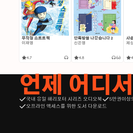
무작정 쇼트트랙
단톡방을 나갔습니다 2
사춘
이재영
신은영
제
4.7
4.8
4
언제 어디
국내 유일 해리포터 시리즈 오디오북
5만권이상
오프라인 액세스를 위한 도서 다운로드