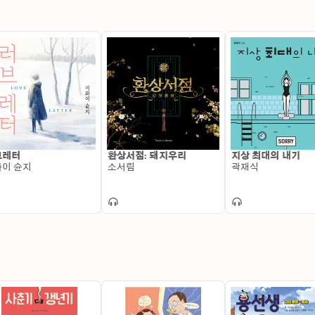
브레터
환상서점: 돼지우리
지상 최대의 내기
이 슌지
소서림
곽재식