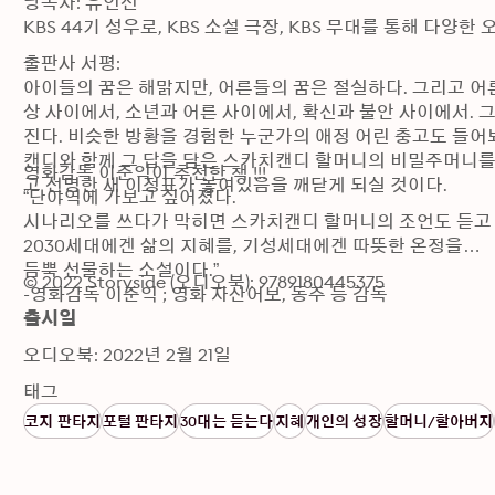
낭독자: 유인선

KBS 44기 성우로, KBS 소설 극장, KBS 무대를 통해 다양
출판사 서평:

아이들의 꿈은 해맑지만, 어른들의 꿈은 절실하다. 그리고 어른
상 사이에서, 소년과 어른 사이에서, 확신과 불안 사이에서. 
진다. 비슷한 방황을 경험한 누군가의 애정 어린 충고도 들어
캔디와 함께 그 답을 담은 스카치캔디 할머니의 비밀주머니를 
영화감독 이준익이 추천한 책 !!!

고 선명한 새 이정표가 놓여있음을 깨닫게 되실 것이다.
“단야역에 가보고 싶어졌다.

시나리오를 쓰다가 막히면 스카치캔디 할머니의 조언도 듣고 싶
2030세대에겐 삶의 지혜를, 기성세대에겐 따뜻한 온정을

듬뿍 선물하는 소설이다.”

© 2022 Storyside (오디오북): 9789180445375
-영화감독 이준익 ; 영화 자산어보, 동주 등 감독
출시일
오디오북: 2022년 2월 21일
태그
코지 판타지
포털 판타지
30대는 듣는다
지혜
개인의 성장
할머니/할아버지