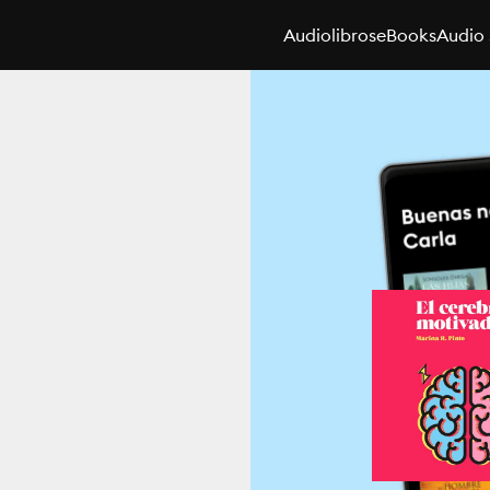
Audiolibros
eBooks
Audio 