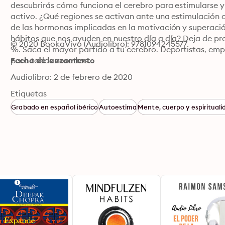
descubrirás cómo funciona el cerebro para estimularse 
activo. ¿Qué regiones se activan ante una estimulación 
de las hormonas implicadas en la motivación y superaci
hábitos que nos ayuden en nuestro día a día? Deja de pr
© 2020 BookaVivo (Audiolibro): 9781094245577
%. Saca el mayor partido a tu cerebro. Deportistas, empren
para todos vosotros.
Fecha de lanzamiento
Audiolibro: 2 de febrero de 2020
Etiquetas
Grabado en español ibérico
Autoestima
Mente, cuerpo y espirituali