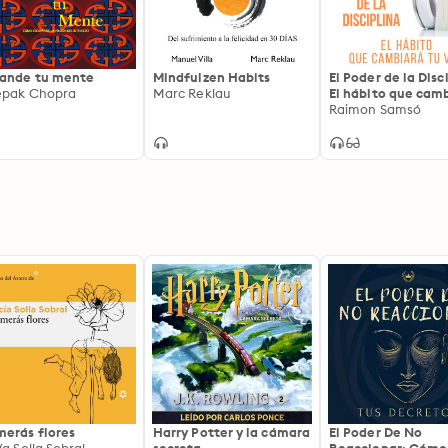
ande tu mente
Mindfulzen Habits
El Poder de la Disc
pak Chopra
Marc Reklau
El hábito que cam
tu vida
Raimon Samsó
erás flores
Harry Potter y la cámara
El Poder De No