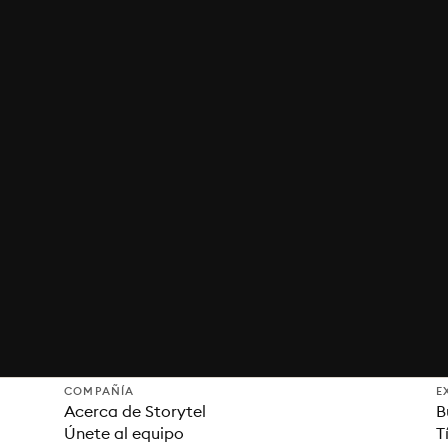
COMPAÑÍA
E
Acerca de Storytel
B
Únete al equipo
T