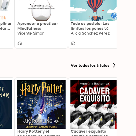
iplina:
Aprender a practicar
Todo es posible: Los
Coach
biará
Mindfulness
límites los pones tú
Los 4
Vicente Simón
Alicia Sánchez Pérez
cambi
Marina
Ver todos los títulos
Harry Potter y el
Cadaver exquisito
La Bib