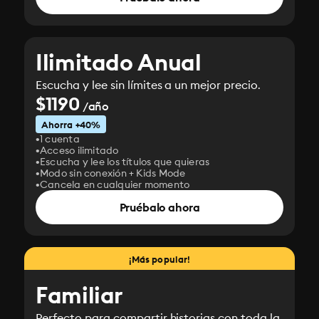
Ilimitado Anual
Escucha y lee sin límites a un mejor precio.
$1190
/año
Ahorra +40%
1 cuenta
Acceso ilimitado
Escucha y lee los títulos que quieras
Modo sin conexión + Kids Mode
Cancela en cualquier momento
Pruébalo ahora
¡Más popular!
Familiar
Perfecto para compartir historias con toda la