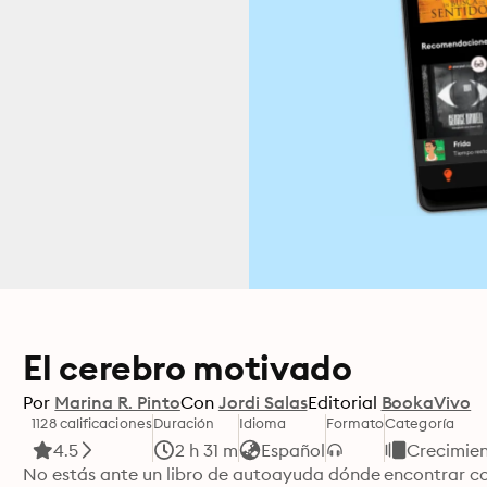
El cerebro motivado
Por
Marina R. Pinto
Con
Jordi Salas
Editorial
BookaVivo
1128 calificaciones
Duración
Idioma
Formato
Categoría
4.5
2 h 31 m
Español
Crecimien
No estás ante un libro de autoayuda dónde encontrar con