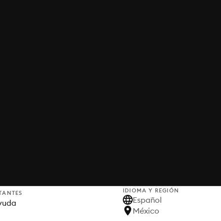
IDIOMA Y REGIÓN
TANTES
Español
yuda
México