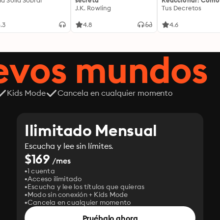
ía Solla Sobral
secreta
Reaccionar: Cómo
J.K. Rowling
Controlar Tus
Tus Decretos
Emociones: Cómo
liberarte de la
.3
4.8
4.6
impulsividad emoc
entrenar tu mente
cultivar una prese
uevos mundos
serena que transf
cada decisión
Kids Mode
Cancela en cualquier momento
Ilimitado Mensual
Escucha y lee sin límites.
$169
/mes
1 cuenta
Acceso ilimitado
Escucha y lee los títulos que quieras
Modo sin conexión + Kids Mode
Cancela en cualquier momento
Pruébalo ahora