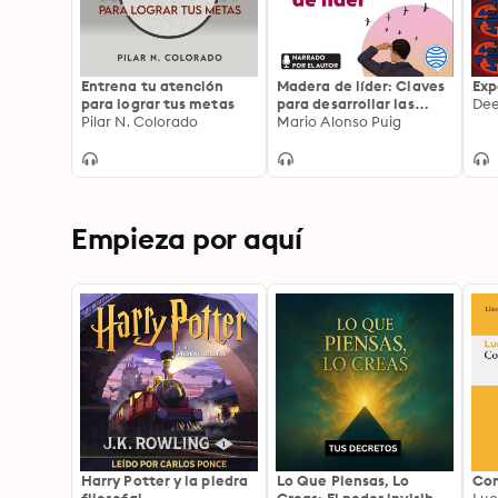
Entrena tu atención
Madera de líder: Claves
Exp
para lograr tus metas
para desarrollar las
Dee
Pilar N. Colorado
capacidades de
Mario Alonso Puig
liderazgo en la empresa
y en la vida
Empieza por aquí
Harry Potter y la piedra
Lo Que Piensas, Lo
Com