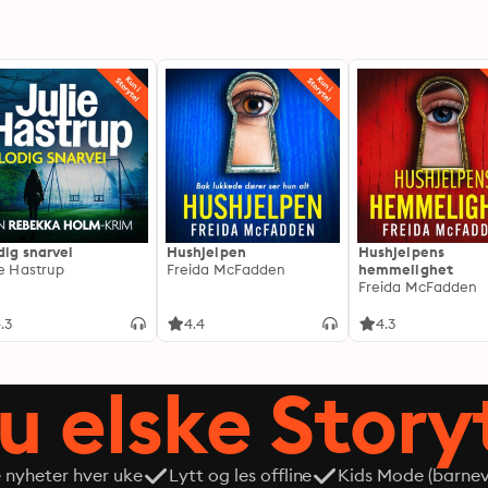
dig snarvei
Hushjelpen
Hushjelpens
ie Hastrup
Freida McFadden
hemmelighet
Freida McFadden
.3
4.4
4.3
du elske Story
e nyheter hver uke
Lytt og les offline
Kids Mode (barneve