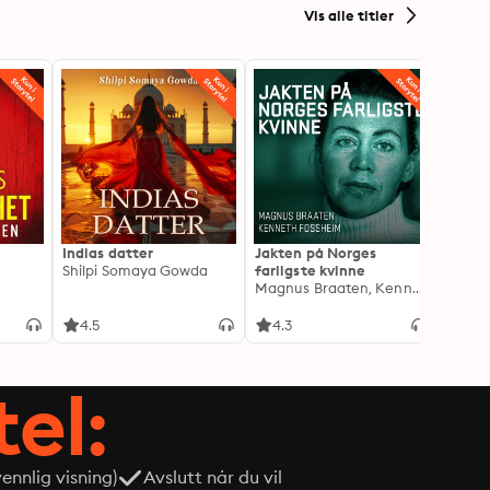
Vis alle titler
Indias datter
Jakten på Norges
Drape
Shilpi Somaya Gowda
farligste kvinne
Lindkv
Magnus Braaten, Kenneth Fossheim
Kjetil
4.5
4.3
4.1
tel:
nnlig visning)
Avslutt når du vil