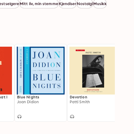
estselgere
Mitt liv, min stemme
Kjendiser
Nostalgi
Musikk
at I
Blue Nights
Devotion
Excit
Joan Didion
Patti Smith
Naois