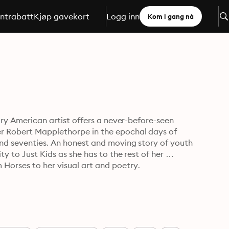
ntrabatt
Kjøp gavekort
Logg inn
Kom i gang nå
dary American artist offers a never-before-seen 
r Robert Mapplethorpe in the epochal days of 
and seventies. An honest and moving story of youth 
ty to Just Kids as she has to the rest of her 
Horses to her visual art and poetry.