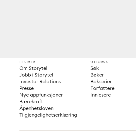
LES MER
UTFORSK
Om Storytel
Søk
Jobb i Storytel
Bøker
Investor Relations
Bokserier
Presse
Forfattere
Nye appfunksjoner
Innlesere
Bærekraft
Åpenhetsloven
Tilgjengelighetserklæring