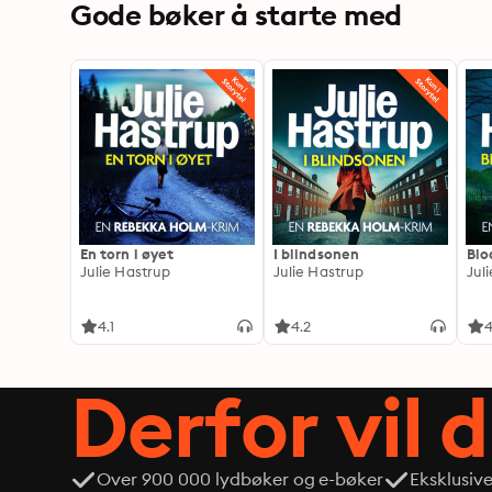
Gode bøker å starte med
En torn i øyet
I blindsonen
Blo
Julie Hastrup
Julie Hastrup
Jul
4.1
4.2
4
Derfor vil 
Over 900 000 lydbøker og e-bøker
Eksklusiv