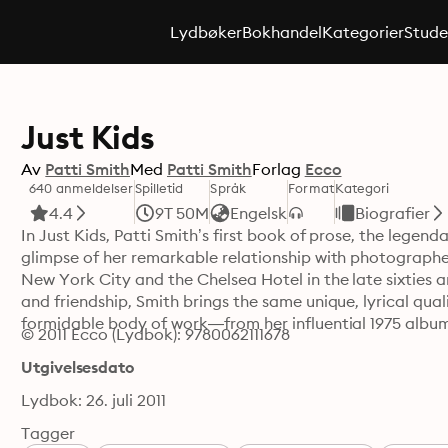
Lydbøker
Bokhandel
Kategorier
Stude
Just Kids
Av
Patti Smith
Med
Patti Smith
Forlag
Ecco
640 anmeldelser
Spilletid
Språk
Format
Kategori
4.4
9T 50M
Engelsk
Biografier
In Just Kids, Patti Smith’s first book of prose, the legen
glimpse of her remarkable relationship with photographe
New York City and the Chelsea Hotel in the late sixties 
and friendship, Smith brings the same unique, lyrical quali
formidable body of work—from her influential 1975 album 
© 2011 Ecco (Lydbok): 9780062111678
Utgivelsesdato
Lydbok: 26. juli 2011
Tagger