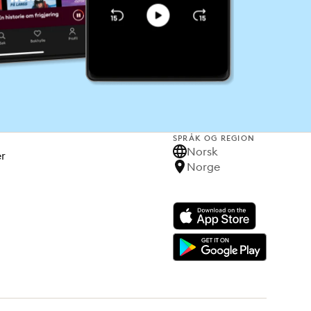
SPRÅK OG REGION
Norsk
er
Norge