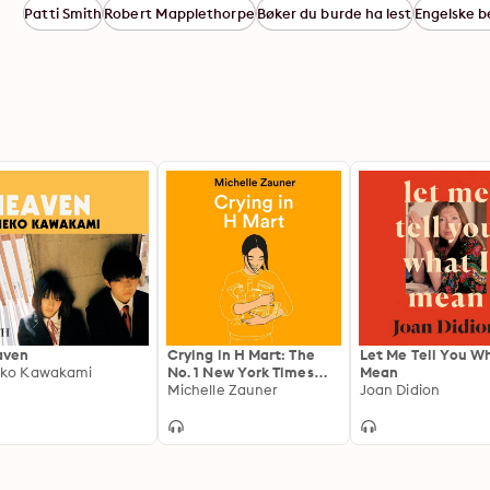
Patti Smith
Robert Mapplethorpe
Bøker du burde ha lest
Engelske b
aven
Crying in H Mart: The
Let Me Tell You Wh
ko Kawakami
No. 1 New York Times
Mean
bestselling memoir from
Michelle Zauner
Joan Didion
indie rockstar Japanese
Breakfast