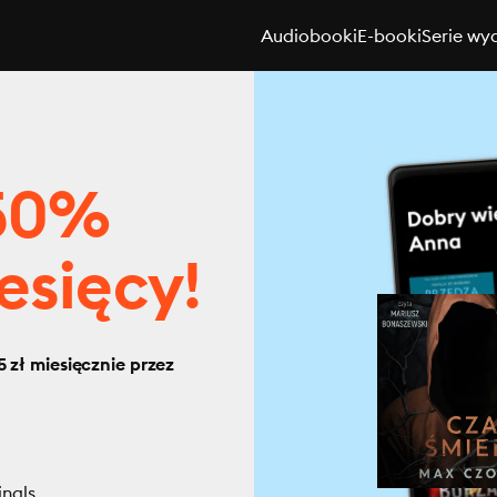
Audiobooki
E-booki
Serie wy
 50%
esięcy!
 zł miesięcznie przez
inals