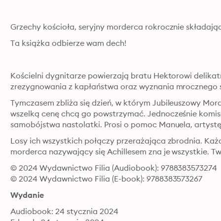
Grzechy kościoła, seryjny morderca rokrocznie składając
Ta książka odbierze wam dech!
Kościelni dygnitarze powierzają bratu Hektorowi delika
zrezygnowania z kapłaństwa oraz wyznania mrocznego s
Tymczasem zbliża się dzień, w którym Jubileuszowy Mord
wszelką cenę chcą go powstrzymać. Jednocześnie komis
samobójstwa nastolatki. Prosi o pomoc Manuela, artyst
Losy ich wszystkich połączy przerażająca zbrodnia. Każ
morderca nazywający się Achillesem zna je wszystkie. Tw
© 2024 Wydawnictwo Filia (Audiobook): 9788383573274
© 2024 Wydawnictwo Filia (E-book): 9788383573267
Wydanie
Audiobook: 24 stycznia 2024