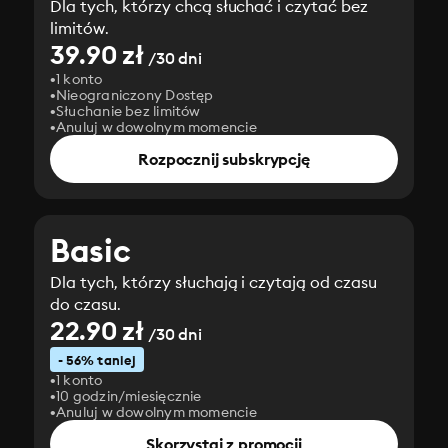
Dla tych, którzy chcą słuchać i czytać bez
limitów.
39.90 zł
/30 dni
1 konto
Nieograniczony Dostęp
Słuchanie bez limitów
Anuluj w dowolnym momencie
Rozpocznij subskrypcję
Basic
Dla tych, którzy słuchają i czytają od czasu
do czasu.
22.90 zł
/30 dni
- 56% taniej
1 konto
10 godzin/miesięcznie
Anuluj w dowolnym momencie
Skorzystaj z promocji