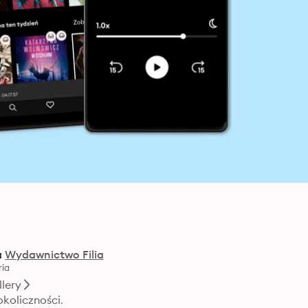
a
Wydawnictwo Filia
ia
llery
koliczności.