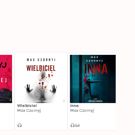
Wielbiciel
Inna
Grzec
Max Czornyj
Max Czornyj
Max C