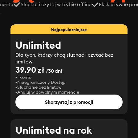
amentu
Słuchaj i czytaj w trybie offline
Ekskluzywne prod
z
Najpopularniejsze
Unlimited
Dla tych, którzy chcą słuchać i czytać bez
limitów.
39.90 zł
/30 dni
1 konto
Nieograniczony Dostęp
Słuchanie bez limitów
Anuluj w dowolnym momencie
Skorzystaj z promocji
Unlimited na rok