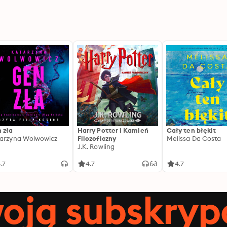
 zła
Harry Potter i Kamień
Cały ten błękit
arzyna Wolwowicz
Filozoficzny
Melissa Da Costa
J.K. Rowling
.7
4.7
4.7
oją subskrypc