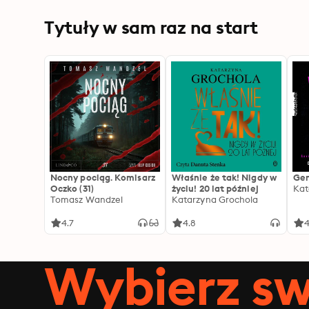
Tytuły w sam raz na start
Nocny pociąg. Komisarz
Właśnie że tak! Nigdy w
Gen
Oczko (31)
życiu! 20 lat później
Kat
Tomasz Wandzel
Katarzyna Grochola
4.7
4.8
4
Wybierz sw