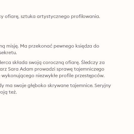
y ofiarę, sztuka artystycznego profilowania.
tną misję. Ma przekonać pewnego księdza do 
ekretu.
erca składa swoją coroczną ofiarę. Śledczy za 
arz Sara Adam prowadzi sprawę tajemniczego 
ę wykonującego niezwykłe profile przestępców.
dy ma swoje głęboko skrywane tajemnice. Seryjny 
oją też.