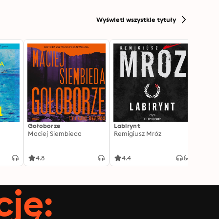
Wyświetl wszystkie tytuły
Gołoborze
Labirynt
Harry
Maciej Siembieda
Remigiusz Mróz
Tajem
J.K. R
4.8
4.4
4.8
ję: