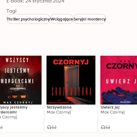
E-book: 24 stycznia 2024
Tagi
Thriller psychologiczny
Wciągające
Seryjni mordercy
yscy jesteśmy
Skrzywdzona
Uwierz jej
rdercami
Max Czornyj
Max Czornyj
 Czornyj