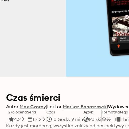
Czas śmierci
Autor
Max Czornyj
Lektor
Mariusz Bonaszewski
Wydawc
276 ocena
Seria
Czas
Język
Format
Kategor
4.2
1 z 2
10 Godz. 9 min
Polski
Thri
Każdy jest mordercą, wszystko zależy od perspektywy i o