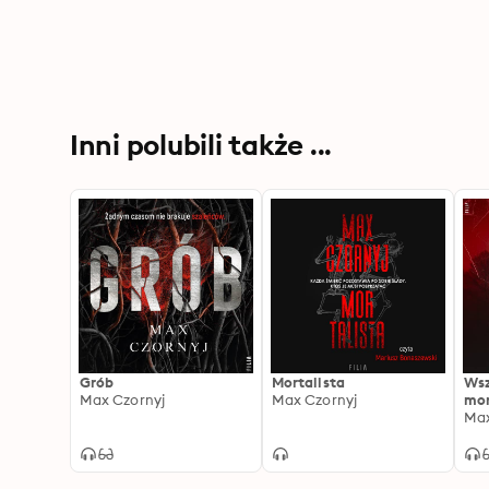
Inni polubili także ...
Grób
Mortalista
Wsz
Max Czornyj
Max Czornyj
mo
Max