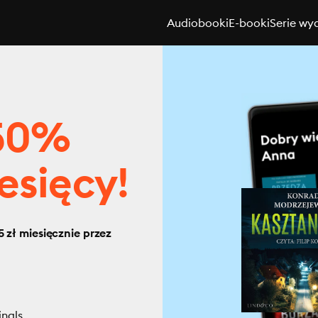
Audiobooki
E-booki
Serie wy
 50%
esięcy!
 zł miesięcznie przez
inals