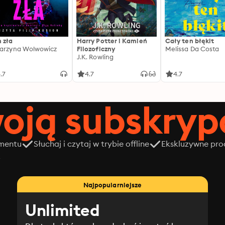
 zła
Harry Potter i Kamień
Cały ten błękit
arzyna Wolwowicz
Filozoficzny
Melissa Da Costa
J.K. Rowling
.7
4.7
4.7
oją subskrypc
amentu
Słuchaj i czytaj w trybie offline
Ekskluzywne prod
z
Najpopularniejsze
Unlimited