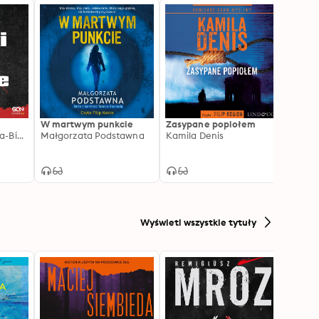
W martwym punkcie
Zasypane popiołem
40. R
Hanna Szczukowska-Białys
Małgorzata Podstawna
Kamila Denis
Agnie
Wyświetl wszystkie tytuły