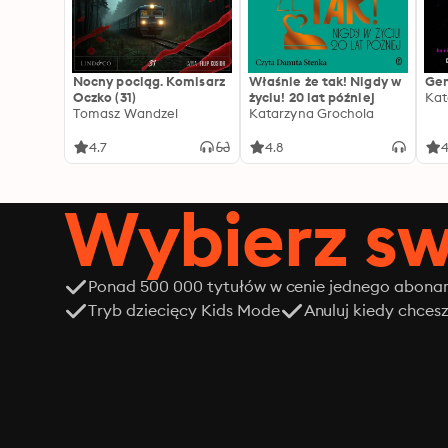
Nocny pociąg. Komisarz
Właśnie że tak! Nigdy w
Gen
Oczko (31)
życiu! 20 lat później
Kat
Tomasz Wandzel
Katarzyna Grochola
4.7
4.8
4
Wybierz sw
Ponad 500 000 tytułów w cenie jednego abon
Tryb dziecięcy Kids Mode
Anuluj kiedy chces