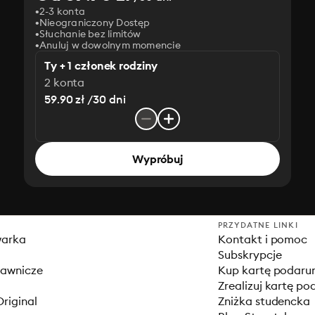
2-3 konta
Nieograniczony Dostęp
Słuchanie bez limitów
Anuluj w dowolnym momencie
Ty + 1 członek rodziny
2 konta
59.90 zł /30 dni
Wypróbuj
PRZYDATNE LINKI
warka
Kontakt i pomoc
Subskrypcje
dawnicze
Kup kartę podar
Zrealizuj kartę p
Original
Zniżka studencka