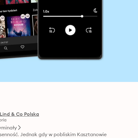
Lind & Co Polska
ria
yminały
ezsenność. Jednak gdy w pobliskim Kasztanowie 