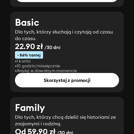
Basic
Dla tych, którzy słuchają i czytają od czasu
do czasu.
22.90 zł
/30 dni
- 56% taniej
1 konto
10 godzin/miesięcznie
Anuluj w dowolnym momencie
Skorzystaj z promocji
Family
Dla tych, którzy chcą dzielić się historiami ze
znajomymi i rodziną.
Od 59.90 zł
/30 dni