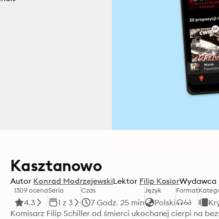
Kasztanowo
Autor
Konrad Modrzejewski
Lektor
Filip Kosior
Wydawca
1309 ocena
Seria
Czas
Język
Format
Katego
4.3
1 z 3
7 Godz. 25 min
Polski
Kr
Komisarz Filip Schiller od śmierci ukochanej cierpi na b