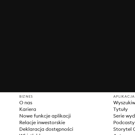
BIZNES
APLIKACJA
O nas
Wyszuki
Kariera
Tytuły
Nowe funkcje aplikacji
Serie wy
Relacje inwestorskie
Podcasty
Deklaracja dostępności
Storytel 