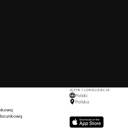
JĘZYK I LOKALIZACJA
Polski
Polska
unkową
odarunkową