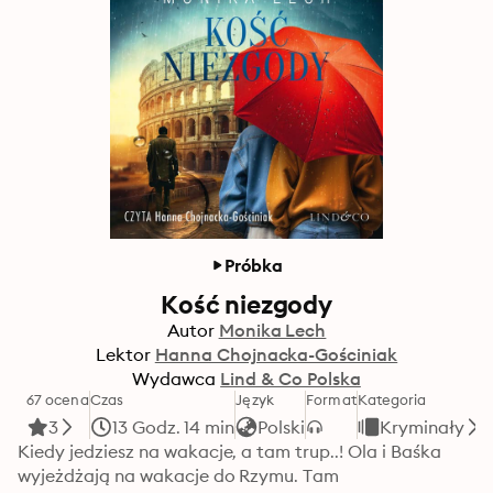
Próbka
Kość niezgody
Autor
Monika Lech
Lektor
Hanna Chojnacka-Gościniak
Wydawca
Lind & Co Polska
67 ocena
Czas
Język
Format
Kategoria
3
13 Godz. 14 min
Polski
Kryminały
Kiedy jedziesz na wakacje, a tam trup..! Ola i Baśka 
wyjeżdżają na wakacje do Rzymu. Tam 