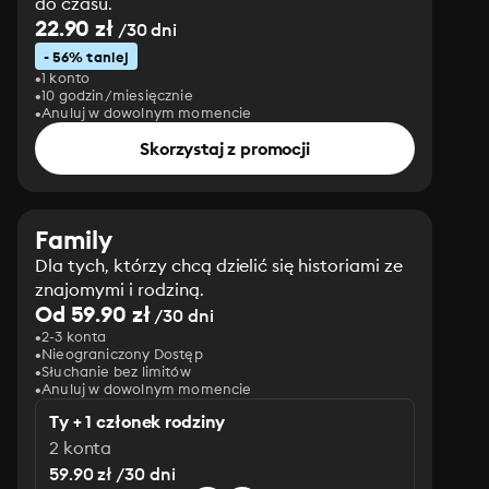
do czasu.
22.90 zł
/30 dni
- 56% taniej
1 konto
10 godzin/miesięcznie
Anuluj w dowolnym momencie
Skorzystaj z promocji
Family
Dla tych, którzy chcą dzielić się historiami ze
znajomymi i rodziną.
Od 59.90 zł
/30 dni
2-3 konta
Nieograniczony Dostęp
Słuchanie bez limitów
Anuluj w dowolnym momencie
Ty + 1 członek rodziny
2 konta
59.90 zł /30 dni