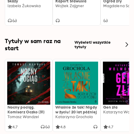
Skazy
Raport Sławusia
Ogród zły
Izabela Żukowska
Wojtek Zajgner
Magdalena Sob
Tytuły w sam raz na
Wyświetl wszystkie
start
tytuły
Nocny pociąg.
Właśnie że tak! Nigdy
Gen zła
Komisarz Oczko (31)
w życiu! 20 lat później
Katarzyna Wolw
Tomasz Wandzel
Katarzyna Grochola
4.7
4.8
4.7