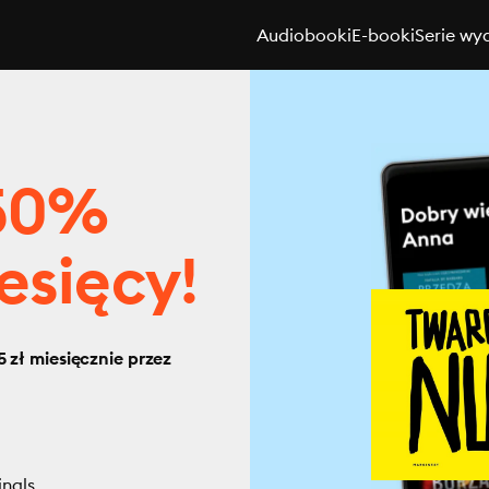
Audiobooki
E-booki
Serie wy
 50%
esięcy!
 zł miesięcznie przez
inals