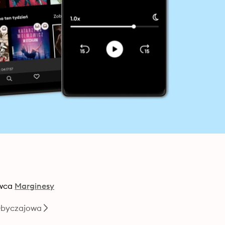
wca
Marginesy
Obyczajowa