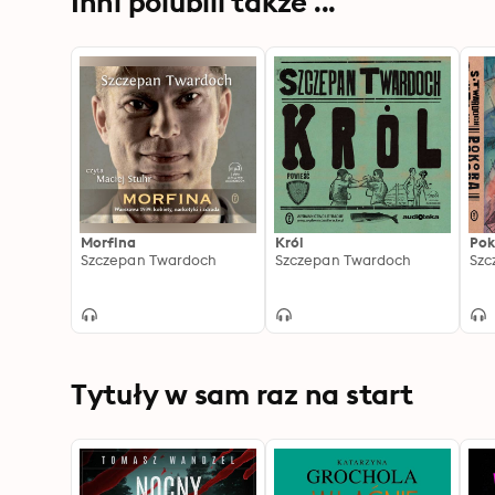
Inni polubili także ...
Morfina
Król
Pok
Szczepan Twardoch
Szczepan Twardoch
Szc
Tytuły w sam raz na start