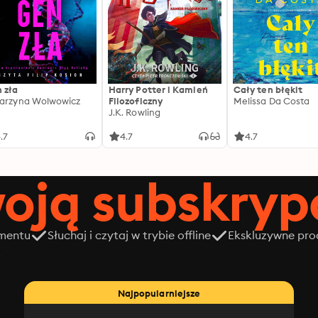
 zła
Harry Potter i Kamień
Cały ten błękit
arzyna Wolwowicz
Filozoficzny
Melissa Da Costa
J.K. Rowling
.7
4.7
4.7
oją subskrypc
amentu
Słuchaj i czytaj w trybie offline
Ekskluzywne prod
z
Najpopularniejsze