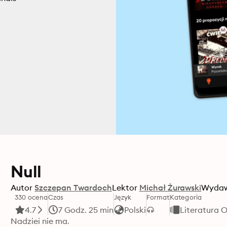
Null
Autor
Szczepan Twardoch
Lektor
Michał Żurawski
Wyda
330 ocena
Czas
Język
Format
Kategoria
4.7
7 Godz. 25 min
Polski
Literatura 
Nadziei nie ma.