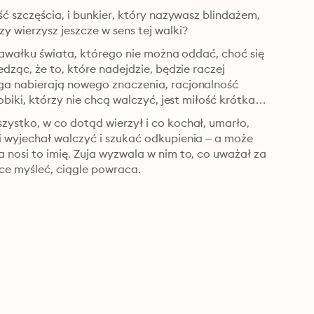
ść szczęścia, i bunkier, który nazywasz blindażem, 
y wierzysz jeszcze w sens tej walki?
 kawałku świata, którego nie można oddać, choć się 
dząc, że to, które nadejdzie, będzie raczej 
ga nabierają nowego znaczenia, racjonalność 
obiki, którzy nie chcą walczyć, jest miłość krótka 
ystko, w co dotąd wierzył i co kochał, umarło, 
i wyjechał walczyć i szukać odkupienia – a może 
 nosi to imię. Zuja wyzwala w nim to, co uważał za 
hce myśleć, ciągle powraca.