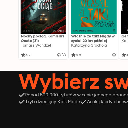
Nocny pociąg. Komisarz
Właśnie że tak! Nigdy w
Gen
Oczko (31)
życiu! 20 lat później
Kat
Tomasz Wandzel
Katarzyna Grochola
4.7
4.8
4
Wybierz sw
Ponad 500 000 tytułów w cenie jednego abon
Tryb dziecięcy Kids Mode
Anuluj kiedy chces