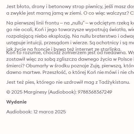
Jest błoto, drony i betonowy strop piwnicy, jeśli masz do
a zwykle jest marną jamą w ziemi. O co więc walczysz? Cz
Na pierwszej linii frontu – na „nullu” – w odciętym rzeką
go nie ocali, Koń i jego towarzysze wypatrują światła, wie
rozpalającą niebo eksplozją. Na nullu braterstwo i odwa
ustępuje intuicji, przesądom i wierze. Są ochotnicy i są m
jak życie na froncie i bywa też internet ze starlinka.
Koń to rozumie, chociaż żołnierzem jest od niedawna. Wsz
zostawił więc za sobą zgliszcza dawnego życia w Polsce 
śmierci? Obumarły w środku poznaje Zuję, pierwszą, która
dawno martwe. Przeszłość, o której Koń nie mówi i nie c
Jest też pies, którego nie uzdrowił mag z Tadżykistanu.
© 2025 Marginesy (Audiobook): 9788368367249
Wydanie
Audiobook: 12 marca 2025