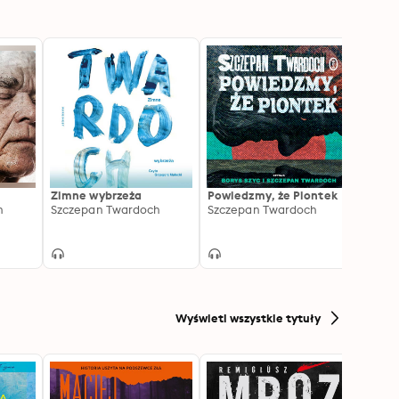
Zimne wybrzeża
Powiedzmy, że Piontek
Epifa
h
Szczepan Twardoch
Szczepan Twardoch
Trzask
Szcze
Wyświetl wszystkie tytuły