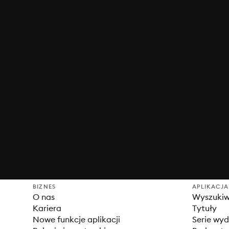
BIZNES
APLIKACJA
O nas
Wyszuki
Kariera
Tytuły
Nowe funkcje aplikacji
Serie wy