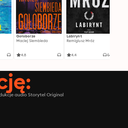
Gołoborze
Labirynt
Harry
Maciej Siembieda
Remigiusz Mróz
Tajem
J.K. R
4.8
4.4
4.8
ję:
ukcje audio Storytel Original