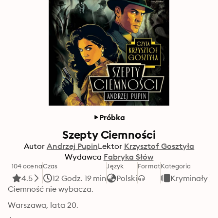
Próbka
Szepty Ciemności
Autor
Andrzej Pupin
Lektor
Krzysztof Gosztyła
Wydawca
Fabryka Słów
104 ocena
Czas
Język
Format
Kategoria
4.5
12 Godz. 19 min
Polski
Kryminały
Ciemność nie wybacza.
Warszawa, lata 20.