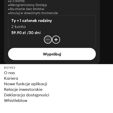
2-3 konta
Nieograniczony Dostęp
Słuchanie bez limitów
Anuluj w dowolnym momencie
Ty + 1 członek rodziny
2 konta
59.90 zł /30 dni
Wypróbuj
BIZNES
O nas
Kariera
Nowe funkcje aplikacji
Relacje inwestorskie
Deklaracja dostępności
Whistleblow