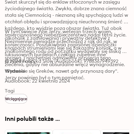
Świat skurczył się do enklaw stłoczonych w zasięgu 
życiodajnego światła. Zwykła, dobrze znana ciemność 
stała się Ciemnością - nieznaną siłą spychającą ludzi w 
otchłań obłędu i sprowadzającą nieuchronną śmierć na 
każdego, kto wyjdzie poza obszar światła. Tuż obok 
W tym świecie żyje Jerzy, weteran trzech wojen, 
śmiercionośnego niebezpieczeństwa nadal tętni życie. 
alkoholik z zamiłowania i prywatny detektyw z 
Niezmiennie pieniądze przechodzą z rąk do rąk, w 
konieczności. Poszukiwania zaginionej dziedziczki 
knajpach strumieniami leje się zakazany koniak, a w 
znakomitego rodu od początku wydawały się śliską 
luksusowych burdelach czekają zupełnie inne 
sprawą. I najchętniej odmówiłby przyjęcia tego 
© 2024 Fabryka Słów (Audiobook): 9788367949392
przyjemności. 
zlecenia, gdyby nie absurdalne wręcz wynagrodzenie. 
"Strzeżcie się Greków, nawet gdy przynoszą dary". 
Wydanie
Jerzy powinien był o tym pamiętać.
Audiobook: 22 kwietnia 2024
Tagi
Wciągające
Inni polubili także ...