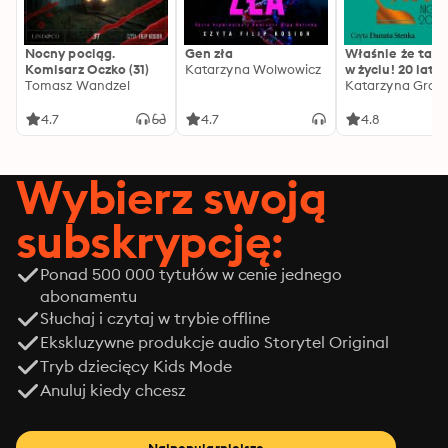
Nocny pociąg.
Gen zła
Właśnie że tak!
Komisarz Oczko (31)
Katarzyna Wolwowicz
w życiu! 20 lat p
Tomasz Wandzel
Katarzyna Groc
4.7
4.7
4.8
Wybierz swoją
subskrypcję:
Ponad 500 000 tytułów w cenie jednego
abonamentu
Słuchaj i czytaj w trybie offline
Ekskluzywne produkcje audio Storytel Original
Tryb dziecięcy Kids Mode
Anuluj kiedy chcesz