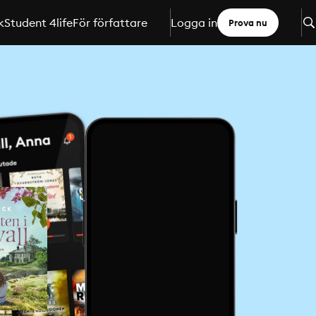
k
Student 4life
För författare
Logga in
Prova nu