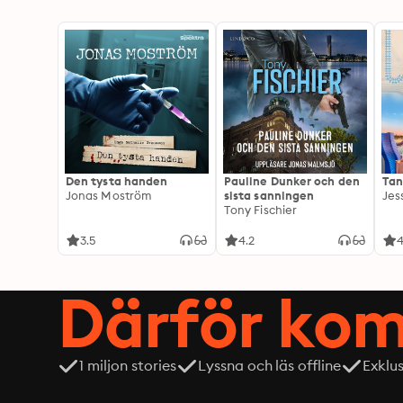
Den tysta handen
Pauline Dunker och den
Tan
Jonas Moström
sista sanningen
Jes
Tony Fischier
3.5
4.2
4
Därför kom
1 miljon stories
Lyssna och läs offline
Exklu