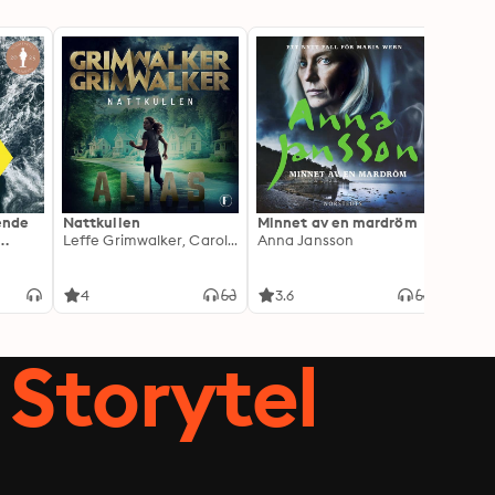
ående
Nattkullen
Minnet av en mardröm
Skugg
Leffe Grimwalker, Caroline Grimwalker
Anna Jansson
Anki 
4
3.6
4.3
Storytel