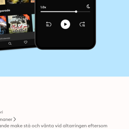
ri
maner
ivande make stå och vänta vid altarringen eftersom 