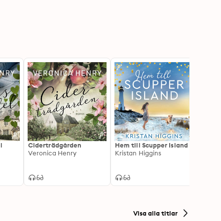
l
Ciderträdgården
Hem till Scupper Island
Stran
Veronica Henry
Kristan Higgins
Lucy 
Visa alla titlar