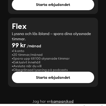
Starta erbjudandet
Flex
Lyssna och läs ibland – spara dina olyssnade
timmar.
99 kr
/månad
1 konto
20 timmar/månad
Spara upp till 100 olyssnade timmar
Exklusivt innehåll
Avsluta när du vill
Obegränsad lyssning på podcasts
Starta erbjudandet
Jag har en
kampanjkod