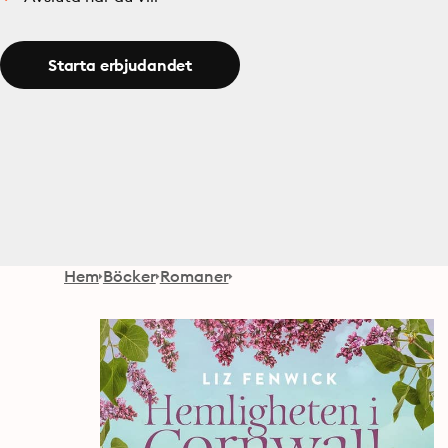
Starta erbjudandet
Hem
Böcker
Romaner