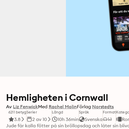
Hemligheten i Cornwall
Av
Liz Fenwick
Med
Rachel Molin
Förlag
Norstedts
6211 betyg
Serier
Längd
Språk
Format
Katego
3.8
2 av 10
10h 36min
Svenska
Ro
Jude får kalla fötter på sin bröllopsdag och låter sin bl