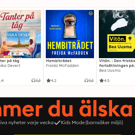
ter på tåg
Hembiträdet
Vitön. : Den frist
sika Devert
Freida McFadden
fortsättningen på
Expeditionen
Bea Uusma
.4
4.2
4.5
mer du älska 
siva nyheter varje vecka
Kids Mode (barnsäker miljö)