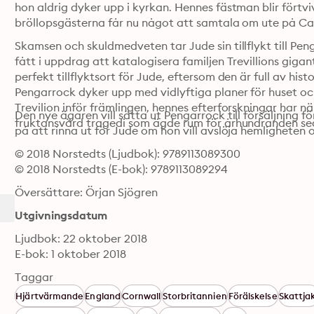
hon aldrig dyker upp i kyrkan. Hennes fästman blir förtv
bröllopsgästerna får nu något att samtala om ute på C
Skamsen och skuldmedveten tar Jude sin tillflykt till Peng
fått i uppdrag att katalogisera familjen Trevillions gigan
perfekt tillflyktsort för Jude, eftersom den är full av hist
Pengarrock dyker upp med vidlyftiga planer för huset oc
Trevilion inför främlingen, hennes efterforskningar har n
Den nye ägaren vill sätta ut Pengarrock till försäljning f
fruktansvärd tragedi som ägde rum för århundranden sed
på att rinna ut för Jude om hon vill avslöja hemligheten 
© 2018 Norstedts (Ljudbok): 9789113089300
© 2018 Norstedts (E-bok): 9789113089294
Översättare: Örjan Sjögren
Utgivningsdatum
Ljudbok: 22 oktober 2018
E-bok: 1 oktober 2018
Taggar
Hjärtvärmande
England
Cornwall
Storbritannien
Förälskelse
Skattja