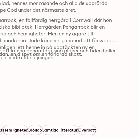
ivlad, hennes mor rasande och alla de upprörda 
ape Cod under det närmaste året.
arrock, en fallfärdig herrgård i Cornwall där hon 
tiska bibliotek. Herrgården Pengarrock blir en 
oria och hemligheter. Men en ny ägare till 
h markerna. Jude känner sig manad att försvara 
ämligen lett henne in på upptäckten av en 
ör att kunna genomföra sina planer och tiden håller 
an, en dispyt om en förlorad skatt.
och hindra försäljningen.
kt
Hemligheter
Bröllop
Samtida litteratur
Översatt