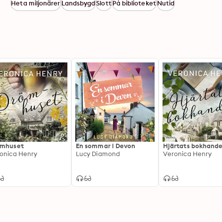
Heta miljonärer
Landsbygd
Slott
På biblioteket
Nutid
ömhuset
En sommar i Devon
Hjärtats bokhande
onica Henry
Lucy Diamond
Veronica Henry