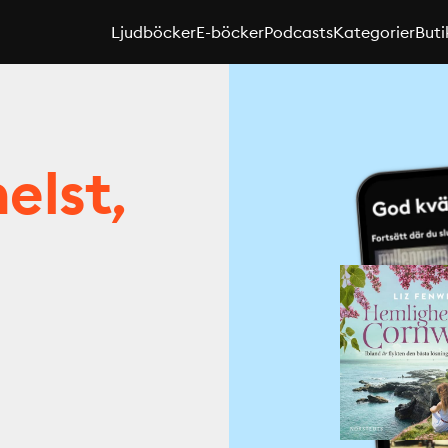
Ljudböcker
E-böcker
Podcasts
Kategorier
Buti
elst,