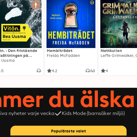
ön. : Den fristående
Hembiträdet
Nattkullen
tsättningen på
Freida McFadden
editionen
a Uusma
.5
4.2
4
mer du älska 
siva nyheter varje vecka
Kids Mode (barnsäker miljö)
Populäraste valet