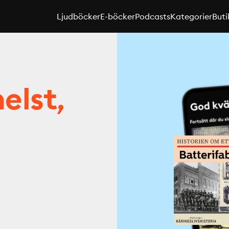
Ljudböcker
E-böcker
Podcasts
Kategorier
Buti
elst,