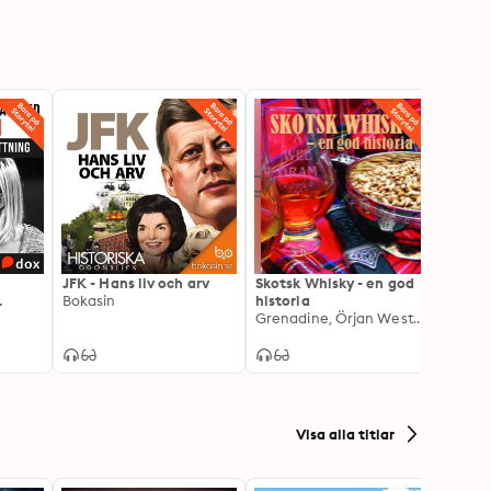
JFK - Hans liv och arv
Skotsk Whisky - en god
FBI-c
Bokasin
historia
Grenadine, Örjan Westerlund
Visa alla titlar