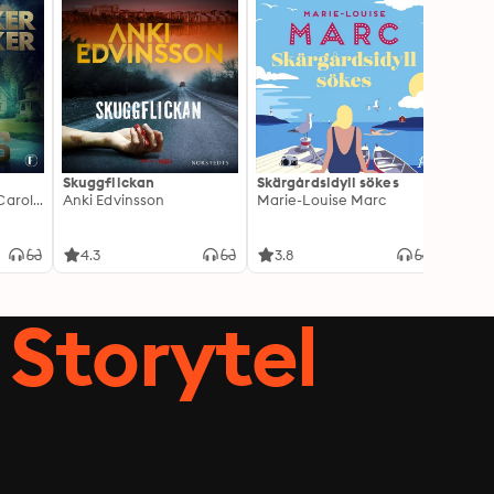
Skuggflickan
Skärgårdsidyll sökes
Pauli
Leffe Grimwalker, Caroline Grimwalker
Anki Edvinsson
Marie-Louise Marc
sista
Tony F
4.3
3.8
4.2
Storytel