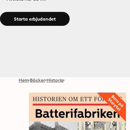
Starta erbjudandet
Hem
Böcker
Historia