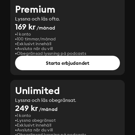
Premium
Lyssna och läs ofta.
169 kr
/månad
1 konto
100 timmar/månad
Exklusivt innehåll
Avsluta när du vill
Obegränsad lyssning på podcasts
Starta erbjudandet
Unlimited
Lyssna och läs obegränsat.
249 kr
/månad
1 konto
Lyssna obegränsat
Exklusivt innehåll
Avsluta när du vill
Obegränsad lyssning på podcasts