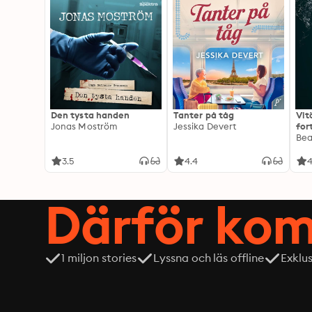
Den tysta handen
Tanter på tåg
Vit
Jonas Moström
Jessika Devert
for
Exp
Be
3.5
4.4
4
Därför kom
1 miljon stories
Lyssna och läs offline
Exklu