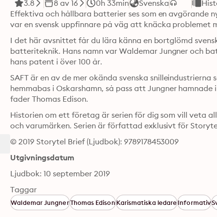
3.8
8 av 16
0h 33min
Svenska
Hist
Effektiva och hållbara batterier ses som en avgörande nyc
var en svensk uppfinnare på väg att knäcka problemet m
I det här avsnittet får du lära känna en bortglömd svensk
batteriteknik. Hans namn var Waldemar Jungner och batt
hans patent i över 100 år. 
SAFT är en av de mer okända svenska snilleindustrierna s
hemmabas i Oskarshamn, så pass att Jungner hamnade i 
fader Thomas Edison. 
Historien om ett företag är serien för dig som vill veta a
och varumärken. Serien är författad exklusivt för Storyt
© 2019 Storytel Brief (Ljudbok): 9789178453009
Utgivningsdatum
Ljudbok: 10 september 2019
Taggar
Waldemar Jungner
Thomas Edison
Karismatiska ledare
Informativ
S