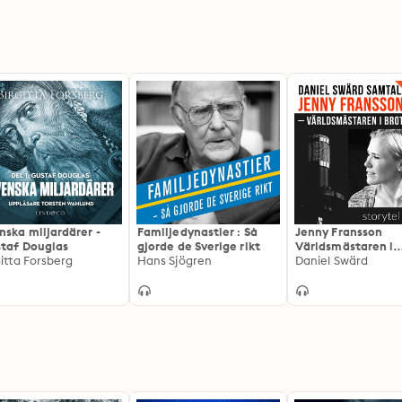
nska miljardärer -
Familjedynastier : Så
Jenny Fransson
taf Douglas
gjorde de Sverige rikt
Världsmästaren i
gitta Forsberg
Hans Sjögren
brottning
Daniel Swärd