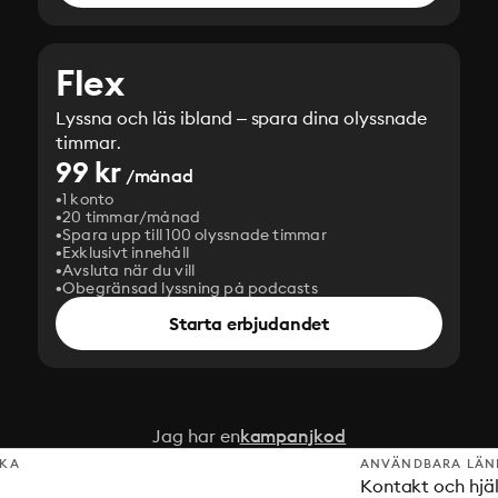
Flex
Lyssna och läs ibland – spara dina olyssnade
timmar.
99 kr
/månad
1 konto
20 timmar/månad
Spara upp till 100 olyssnade timmar
Exklusivt innehåll
Avsluta när du vill
Obegränsad lyssning på podcasts
Starta erbjudandet
Jag har en
kampanjkod
SKA
ANVÄNDBARA LÄN
Kontakt och hjä