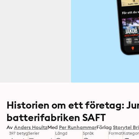
Historien om ett företag: J
batterifabriken SAFT
Av
Anders Houltz
Med
Per Runhammar
Förlag
Storytel Br
397 betyg
Serier
Längd
Språk
Format
Kategor