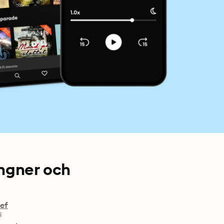
ungner och
ief
i