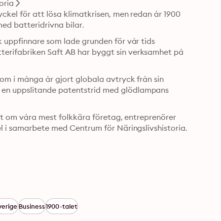
oria
kel för att lösa klimatkrisen, men redan år 1900 
ed batteridrivna bilar.
 uppfinnare som lade grunden för vår tids 
erifabriken Saft AB har byggt sin verksamhet på 
om i många år gjort globala avtryck från sin 
en uppslitande patentstrid med glödlampans 
llt om våra mest folkkära företag, entreprenörer 
el i samarbete med Centrum för Näringslivshistoria.
verige
Business
1900-talet