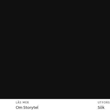
LÄS MER
UTFOR
Om Storytel
Sök