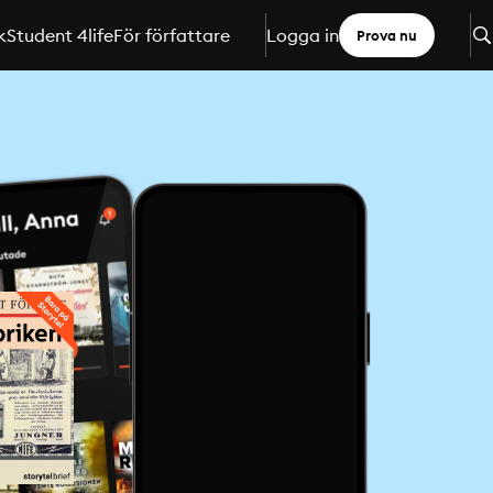
k
Student 4life
För författare
Logga in
Prova nu