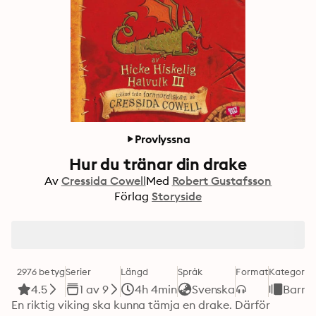
Provlyssna
Hur du tränar din drake
Av
Cressida Cowell
Med
Robert Gustafsson
Förlag
Storyside
2976 betyg
Serier
Längd
Språk
Format
Kategori
4.5
1 av 9
4h 4min
Svenska
Barn
En riktig viking ska kunna tämja en drake. Därför 