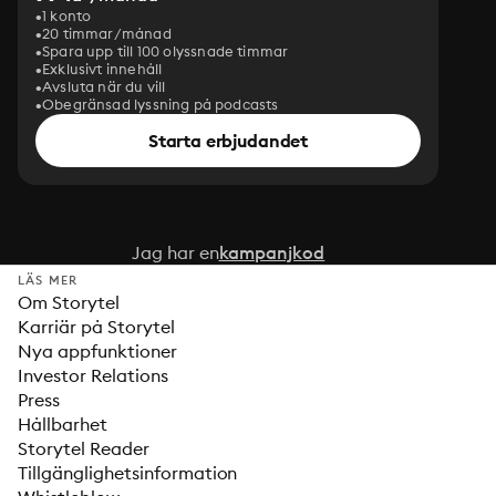
1 konto
20 timmar/månad
Spara upp till 100 olyssnade timmar
Exklusivt innehåll
Avsluta när du vill
Obegränsad lyssning på podcasts
Starta erbjudandet
Jag har en
kampanjkod
LÄS MER
Om Storytel
Karriär på Storytel
Nya appfunktioner
Investor Relations
Press
Hållbarhet
Storytel Reader
Tillgänglighetsinformation