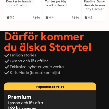
Den tysta handen
Tanter på tåg
Pauline Dunker 
Jonas Moström
Jessika Devert
den sista sanni
Tony Fischier
3.5
4.4
4.2
Därför kommer
du älska Storytel
1 miljon stories
Lyssna och läs offline
Exklusiva nyheter varje vecka
Kids Mode (barnsäker miljö)
Populäraste valet
Premium
Lyssna och läs ofta.
169 kr
/månad