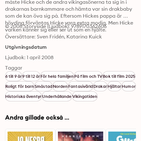
måste Hicke och de andra vikingasönerna ta sig in i 
drakarnas barnkammare och hämta var sin drakbaby 
som de kan öva sig på. Eftersom Hickes pappa är 
hövding förväntas Hicke vara extra modig. Men Hicke 
© 2008 Storyside (Ljudbok): 9789170362606
varken känner sig eller ser ut som en hjälte.
Översättare: Sven Fridén, Katarina Kuick
Utgivningsdatum
Ljudbok: 1 april 2008
Taggar
6 till 9 år
9 till 12 år
För hela familjen
På film och TV
Bok till film 2025
Roligt för barn
Småstad
Norden
Fantasivärld
Drakar
Hjältar
Humor
Historiska äventyr
Underhållande
Vikingatiden
Andra gillade också ...