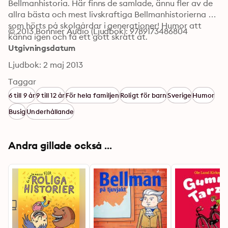
Bellmanhistoria. Här finns de samlade, ännu fler av de 
allra bästa och mest livskraftiga Bellmanhistorierna 
som hörts på skolgårdar i generationer! Humor att 
© 2013 Bonnier Audio (Ljudbok): 9789173486804
känna igen och få ett gott skratt åt.
Utgivningsdatum
Ljudbok: 2 maj 2013
Taggar
6 till 9 år
9 till 12 år
För hela familjen
Roligt för barn
Sverige
Humor
Busig
Underhållande
Andra gillade också ...