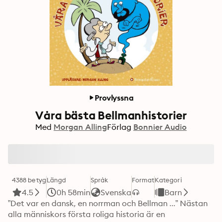
Provlyssna
Våra bästa Bellmanhistorier
Med
Morgan Alling
Förlag
Bonnier Audio
4388 betyg
Längd
Språk
Format
Kategori
4.5
0h 58min
Svenska
Barn
”Det var en dansk, en norrman och Bellman ...” Nästan 
alla människors första roliga historia är en 