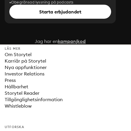
Obegränsad lyssning på podcasts
Starta erbjudandet
Jag har en
kampanjkod
LÄS MER
Om Storytel
Karriär på Storytel
Nya appfunktioner
Investor Relations
Press
Hållbarhet
Storytel Reader
Tillgänglighetsinformation
Whistleblow
UTFORSKA