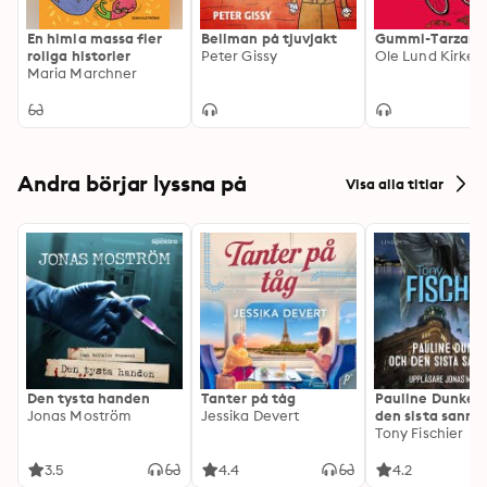
En himla massa fler
Bellman på tjuvjakt
Gummi-Tarzan
roliga historier
Peter Gissy
Ole Lund Kirkeg
Maria Marchner
Andra börjar lyssna på
Visa alla titlar
Den tysta handen
Tanter på tåg
Pauline Dunker 
Jonas Moström
Jessika Devert
den sista sanni
Tony Fischier
3.5
4.4
4.2