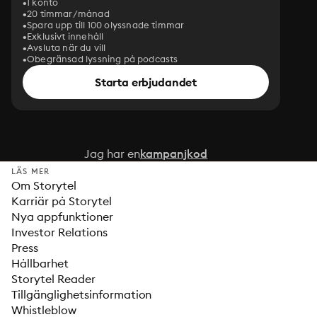
1 konto
20 timmar/månad
Spara upp till 100 olyssnade timmar
Exklusivt innehåll
Avsluta när du vill
Obegränsad lyssning på podcasts
Starta erbjudandet
Jag har en
kampanjkod
LÄS MER
Om Storytel
Karriär på Storytel
Nya appfunktioner
Investor Relations
Press
Hållbarhet
Storytel Reader
Tillgänglighetsinformation
Whistleblow