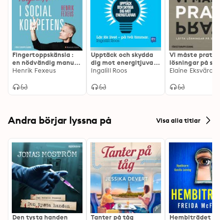
Fingertoppskänsla :
Upptäck och skydda
Vi måste prata :
en nödvändig manual
dig mot energitjuvar :
lösningar på sv
i social kompetens
Henrik Fexeus
På en timme
Ingalill Roos
samtal
Elaine Eksvärd
Andra börjar lyssna på
Visa alla titlar
Den tysta handen
Tanter på tåg
Hembiträdet