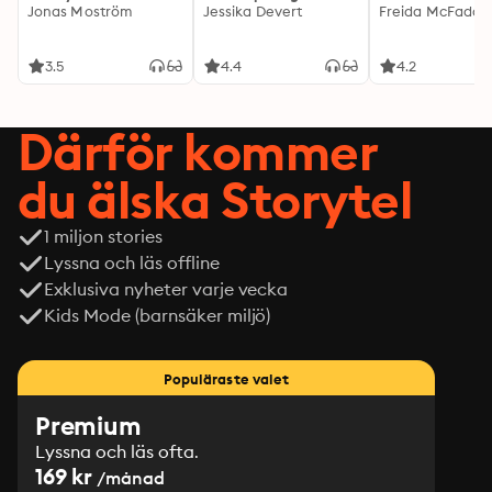
Jonas Moström
Jessika Devert
Freida McFadde
3.5
4.4
4.2
Därför kommer
du älska Storytel
1 miljon stories
Lyssna och läs offline
Exklusiva nyheter varje vecka
Kids Mode (barnsäker miljö)
Populäraste valet
Premium
Lyssna och läs ofta.
169 kr
/månad