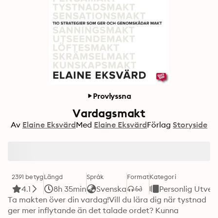
Provlyssna
Vardagsmakt
Av
Elaine Eksvärd
Med
Elaine Eksvärd
Förlag
Storyside
2391 betyg
Längd
Språk
Format
Kategori
4.1
8h 35min
Svenska
Personlig Utvec
Ta makten över din vardag!Vill du lära dig när tystnad 
ger mer inflytande än det talade ordet? Kunna 