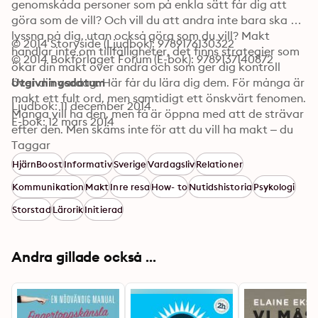
genomskåda personer som på enkla sätt får dig att 
göra som de vill? Och vill du att andra inte bara ska 
lyssna på dig, utan också göra som du vill? Makt 
© 2014 Storyside (Ljudbok): 9789176130322
handlar inte om tillfälligheter, det finns strategier som 
© 2014 Bokförlaget Forum (E-bok): 9789137140872
ökar din makt över andra och som ger dig kontroll 
över din vardag. Här får du lära dig dem. För många är 
Utgivningsdatum
makt ett fult ord, men samtidigt ett önskvärt fenomen. 
Ljudbok: 11 december 2014
Många vill ha den, men få är öppna med att de strävar 
E-bok: 12 mars 2014
efter den. Men skäms inte för att du vill ha makt – du 
måste inte bli en diktator eller behandla folk illa för att 
Taggar
de ska göra som du vill. Det är inget fel med makt, så 
HjärnBoost
Informativ
Sverige
Vardagsliv
Relationer
länge den hamnar i rätt händer. I Elaine Eksvärds 
Kommunikation
Makt
Inre resa
How- to
Nutidshistoria
Psykologi
tidigare succé Härskarteknik presenterades en ful väg 
till makt. I Vardagsmakt får du tio nya maktstrategier 
Storstad
Lärorik
Initierad
som kommer ta dig dit du vill.
Andra gillade också ...