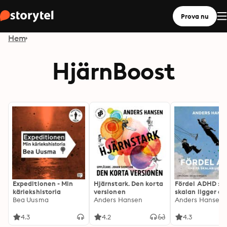
Prova nu
Hem
HjärnBoost
Expeditionen - Min
Hjärnstark. Den korta
Fördel ADHD : v
kärlekshistoria
versionen
skalan ligger du
Bea Uusma
Anders Hansen
Anders Hansen
4.3
4.2
4.3