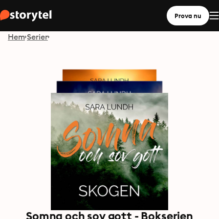
Prova nu
Hem
Serier
Somna och sov gott - Bokserien