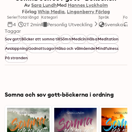
Av
Sara Lundh
Med
Hannes Lyckholm
Förlag
Whip Media
Lingonberry Förlag
Serier
Total längd
Kategori
Språk
For
4
2T 2min
Personlig Utveckling
Svenska
Taggar
Sov gott
Böcker att somna till
Sömn
Medicin
Hälsa
Meditation
Avslappning
Godnattsagor
Hälsa och välmående
Mindfulness
På stranden
Somna och sov gott-böckerna i ordning