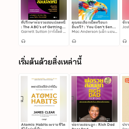
ที่ปรึกษาพ่อรวยสอนปลดหนี้
คุณจะเลือกเป็ดหรือนก
จัก
: The ABC's of Getting
อินทรี? : You Can't Send
Out of Debt
Garrett Sutton (การ์เร็ตต์ ซัตตัน)
a Duck to Eagle School
Mac Anderson (แม็ก แอนเดอร์สัน)
เริ่มต้นด้วยสิ่งเหล่านี้
Atomic Habits เพราะชีวิต
พ่อรวยสอนลูก : Rich Dad
ปรา