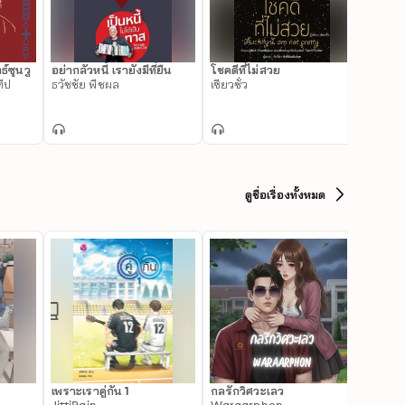
์ซุนวู
อย่ากลัวหนี้ เรายังมีที่ยืน
โชคดีที่ไม่สวย
ทำดี 24
ทีป
ธวัชชัย พืชผล
เซียวชั่ว
ณัฐพบ
ดูชื่อเรื่องทั้งหมด
เพราะเราคู่กัน 1
กลรักวิศวะเลว
ไพรมหา