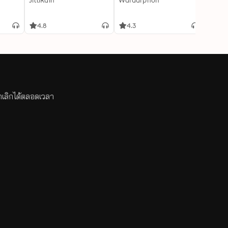
JittiRain
Waraarphon
พนมเท
4.8
4.3
4.8
กเลิกได้ตลอดเวลา