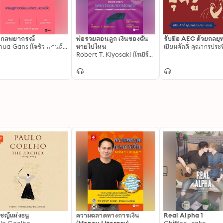
รกลพยากรณ์
พ่อรวยสอนลูก เงินของฉัน
รับมือ AEC ด้วยกลยุทธ
Joshua Gans (โจชัว แกนส์), Ajay Agrawal (อาเจย์ อกราวัล), Avi Goldfarb (อาวี โกลด์ฟาร์บ)
หายไปไหน
เปี่ยมศักดิ์ คุณากรประ
Robert T. Kiyosaki (โรเบิร์ต ที. คิโยซากิ)
ชญ์แห่งธนู
ความฉลาดทางการเงิน
Real Alpha 1