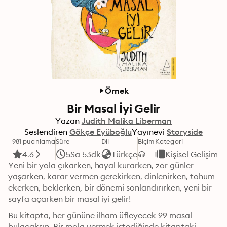
Örnek
Bir Masal İyi Gelir
Yazan
Judith Malika Liberman
Seslendiren
Gökçe Eyüboğlu
Yayınevi
Storyside
981 puanlama
Süre
Dil
Biçim
Kategori
4.6
5Sa 53dk
Türkçe
Kişisel Gelişim
Yeni bir yola çıkarken, hayal kurarken, zor günler 
yaşarken, karar vermen gerekirken, dinlenirken, tohum 
ekerken, beklerken, bir dönemi sonlandırırken, yeni bir 
sayfa açarken bir masal iyi gelir!
Bu kitapta, her gününe ilham üfleyecek 99 masal 
bulacaksın. Bir mola vermek istediğinde kitaptaki 