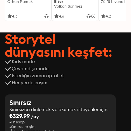
Orhan Pamuk
Biter
Zülfü Livaneli
Volkan Sönmez
4.3
4.6
4.2
Storytel
dünyasını keşfet:
Kids mode
Çevrimdışı modu
İstediğin zaman iptal et
Her yerde erişim
Sınırsız
Sınırsızca dinlemek ve okumak isteyenler için.
₺329.99
/ay
1 hesap
Sınırsız erişim