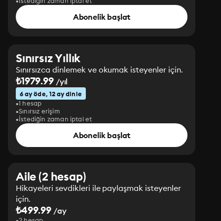
İstediğin zaman iptal et
Abonelik başlat
Sınırsız Yıllık
Sınırsızca dinlemek ve okumak isteyenler için.
₺1979.99
/yıl
6 ay öde, 12 ay dinle
1 hesap
Sınırsız erişim
İstediğin zaman iptal et
Abonelik başlat
Aile (2 hesap)
Hikayeleri sevdikleri ile paylaşmak isteyenler
için.
₺499.99
/ay
2 hesap