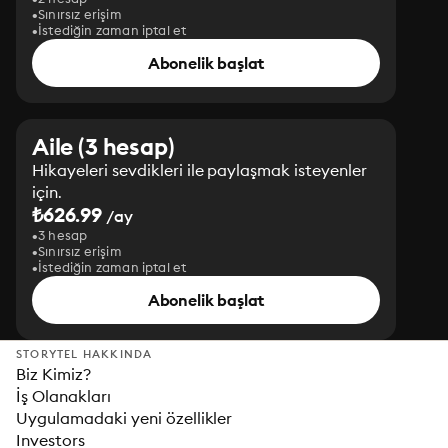
Sınırsız erişim
İstediğin zaman iptal et
Abonelik başlat
Aile (3 hesap)
Hikayeleri sevdikleri ile paylaşmak isteyenler
için.
₺626.99
/ay
3 hesap
Sınırsız erişim
İstediğin zaman iptal et
Abonelik başlat
STORYTEL HAKKINDA
Biz Kimiz?
İş Olanakları
Uygulamadaki yeni özellikler
Investors