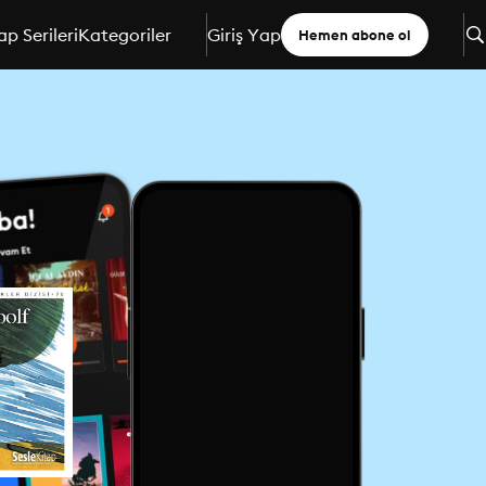
ap Serileri
Kategoriler
Giriş Yap
Hemen abone ol