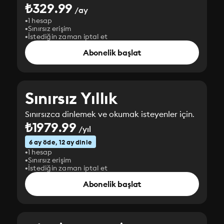
₺329.99
/ay
1 hesap
Sınırsız erişim
İstediğin zaman iptal et
Abonelik başlat
Sınırsız Yıllık
Sınırsızca dinlemek ve okumak isteyenler için.
₺1979.99
/yıl
6 ay öde, 12 ay dinle
1 hesap
Sınırsız erişim
İstediğin zaman iptal et
Abonelik başlat