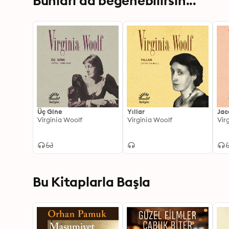
Bunları da beğenebilirsin...
Üç Gine
Yıllar
Jac
Virginia Woolf
Virginia Woolf
Vir
Bu Kitaplarla Başla