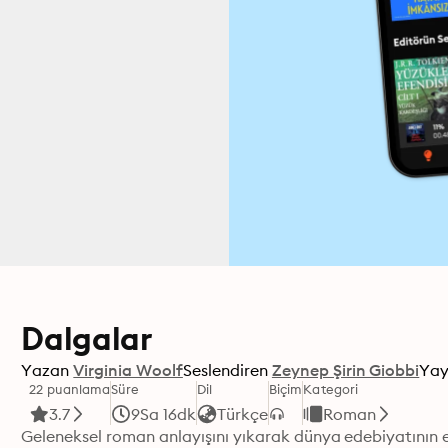
Dalgalar
Yazan
Virginia Woolf
Seslendiren
Zeynep Şirin Giobbi
Yay
22 puanlama
Süre
Dil
Biçim
Kategori
3.7
9Sa 16dk
Türkçe
Roman
Geleneksel roman anlayışını yıkarak dünya edebiyatının en 