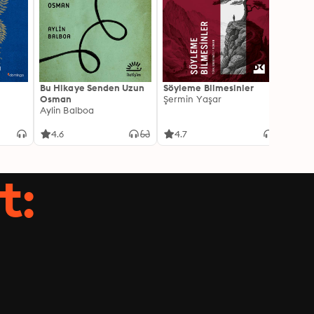
Bu Hikaye Senden Uzun
Söyleme Bilmesinler
Kürk 
Osman
Şermin Yaşar
Sabaha
Aylin Balboa
4.6
4.7
4.5
t: