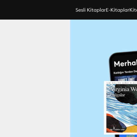
Sesli Kitaplar
E-Kitaplar
Kit