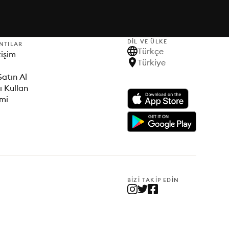
DIL VE ÜLKE
NTILAR
Türkçe
tişim
Türkiye
Satın Al
ı Kullan
imi
BIZI TAKIP EDIN