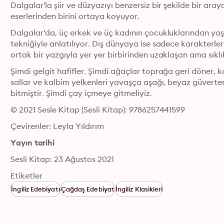
Dalgalar'la şiir ve düzyazıyı benzersiz bir şekilde bir araya
eserlerinden birini ortaya koyuyor.
Dalgalar'da, üç erkek ve üç kadının çocukluklarından yaşlı
tekniğiyle anlatılıyor. Dış dünyaya ise sadece karakterlerin
ortak bir yazgıyla yer yer birbirinden uzaklaşan ama sıklı
Şimdi gelgit hafifler. Şimdi ağaçlar toprağa geri döner, 
sallar ve kalbim yelkenleri yavaşça aşağı, beyaz güverten
bitmiştir. Şimdi çay içmeye gitmeliyiz.
© 2021 Sesle Kitap (Sesli Kitap): 9786257441599
Çevirenler: Leyla Yıldırım
Yayın tarihi
Sesli Kitap: 23 Ağustos 2021
Etiketler
İngiliz Edebiyatı
Çağdaş Edebiyat
İngiliz Klasikleri