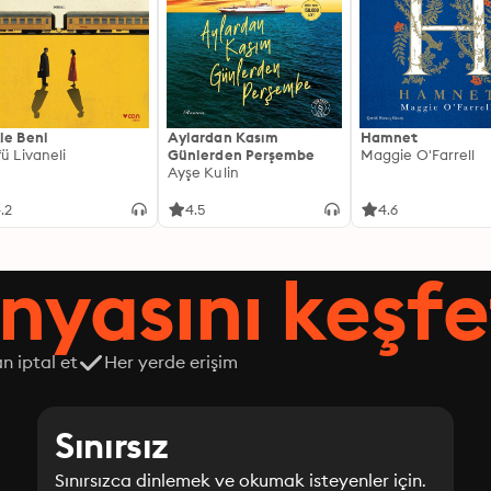
le Beni
Aylardan Kasım
Hamnet
fü Livaneli
Günlerden Perşembe
Maggie O'Farrell
Ayşe Kulin
.2
4.5
4.6
nyasını keşfe
n iptal et
Her yerde erişim
Sınırsız
Sınırsızca dinlemek ve okumak isteyenler için.