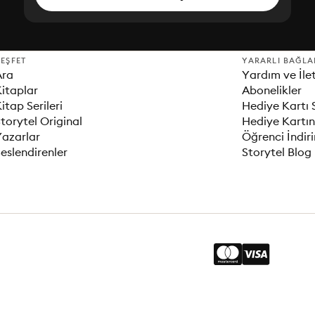
EŞFET
YARARLI BAĞLA
Ara
Yardım ve İle
itaplar
Abonelikler
itap Serileri
Hediye Kartı 
torytel Original
Hediye Kartın
Yazarlar
Öğrenci İndir
eslendirenler
Storytel Blog