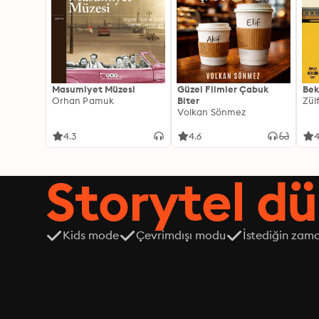
Masumiyet Müzesi
Güzel Filmler Çabuk
Bek
Orhan Pamuk
Biter
Zül
Volkan Sönmez
4.3
4.6
4
Storytel dü
Kids mode
Çevrimdışı modu
İstediğin zama