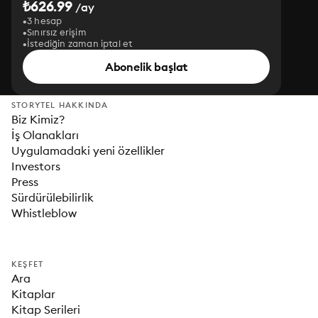
₺626.99
/ay
3 hesap
Sınırsız erişim
İstediğin zaman iptal et
Abonelik başlat
STORYTEL HAKKINDA
Biz Kimiz?
İş Olanakları
Uygulamadaki yeni özellikler
Investors
Press
Sürdürülebilirlik
Whistleblow
KEŞFET
Ara
Kitaplar
Kitap Serileri