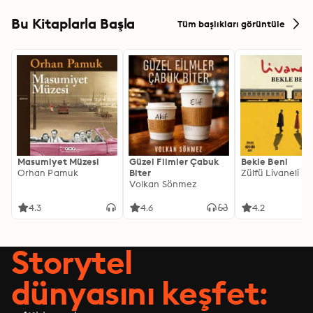
Bu Kitaplarla Başla
Tüm başlıkları görüntüle
Masumiyet Müzesi
Güzel Filmler Çabuk
Bekle Beni
Orhan Pamuk
Biter
Zülfü Livaneli
Volkan Sönmez
4.3
4.6
4.2
Storytel
dünyasını keşfet: