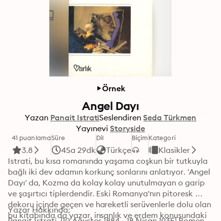
Örnek
Angel Dayı
Yazan
Panait Istrati
Seslendiren
Seda Türkmen
Yayınevi
Storyside
41 puanlama
Süre
Dil
Biçim
Kategori
3.8
4Sa 29dk
Türkçe
Klasikler
Istrati, bu kısa romanında yaşama coşkun bir tutkuyla 
bağlı iki dev adamın korkunç sonlarını anlatıyor. 'Angel 
Dayı' da, Kozma da kolay kolay unutulmayan o garip 
ve şaşırtıcı tiplerdendir. Eski Romanya'nın pitoresk 
dekoru içinde geçen ve hareketli serüvenlerle dolu olan 
Yazar Hakkında;

bu kitabında da yazar, insanlık ve erdem konusundaki 
Panait Istrati, (10 Ağustos 1884 - 18 Nisan 1935) Romen 