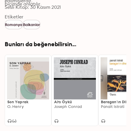
edilmişlerdir.
biçimde anlatılır.
Sesli Kitap: 30 Kasım 2021
Etiketler
Romanya
Balkanlar
Bunları da beğenebilirsin...
Son Yaprak
Altı Öykü
Baragan'ın Dike
O. Henry
Joseph Conrad
Panait Istrati