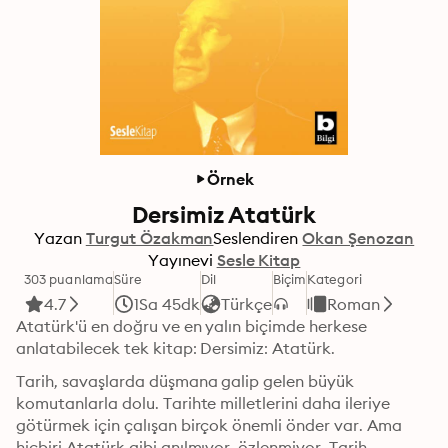
Örnek
Dersimiz Atatürk
Yazan
Turgut Özakman
Seslendiren
Okan Şenozan
Yayınevi
Sesle Kitap
303 puanlama
Süre
Dil
Biçim
Kategori
4.7
1Sa 45dk
Türkçe
Roman
Atatürk'ü en doğru ve en yalın biçimde herkese 
anlatabilecek tek kitap: Dersimiz: Atatürk.
Tarih, savaşlarda düşmana galip gelen büyük 
komutanlarla dolu. Tarihte milletlerini daha ileriye 
götürmek için çalışan birçok önemli önder var. Ama 
hiçbiri Atatürk gibi anılmıyor, özlenmiyor. Tarih 