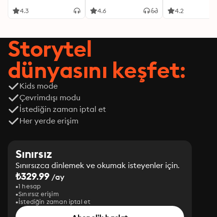
4.3
4.6
4.2
Storytel
dünyasını keşfet:
Kids mode
Çevrimdışı modu
İstediğin zaman iptal et
Her yerde erişim
Sınırsız
Sınırsızca dinlemek ve okumak isteyenler için.
₺329.99
/ay
1 hesap
Sınırsız erişim
İstediğin zaman iptal et