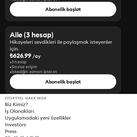
Abonelik başlat
Aile (3 hesap)
Hikayeleri sevdikleri ile paylaşmak isteyenler
için.
₺626.99
/ay
3 hesap
Sınırsız erişim
İstediğin zaman iptal et
Abonelik başlat
STORYTEL HAKKINDA
Biz Kimiz?
İş Olanakları
Uygulamadaki yeni özellikler
Investors
Press