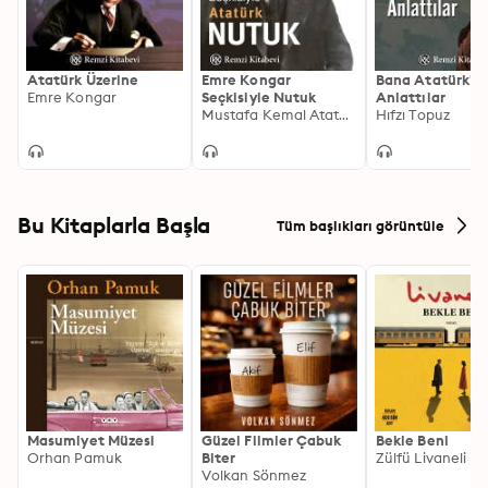
Atatürk Üzerine
Emre Kongar
Bana Atatürk'ü
Emre Kongar
Seçkisiyle Nutuk
Anlattılar
Mustafa Kemal Atatürk, Emre Kongar
Hıfzı Topuz
Bu Kitaplarla Başla
Tüm başlıkları görüntüle
Masumiyet Müzesi
Güzel Filmler Çabuk
Bekle Beni
Orhan Pamuk
Biter
Zülfü Livaneli
Volkan Sönmez