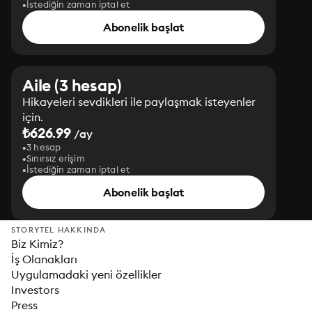
İstediğin zaman iptal et
Abonelik başlat
Aile (3 hesap)
Hikayeleri sevdikleri ile paylaşmak isteyenler
için.
₺626.99
/ay
3 hesap
Sınırsız erişim
İstediğin zaman iptal et
Abonelik başlat
STORYTEL HAKKINDA
Biz Kimiz?
İş Olanakları
Uygulamadaki yeni özellikler
Investors
Press