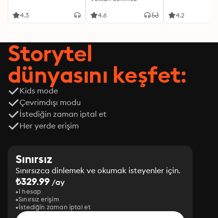
4.3
4.6
4.2
Storytel
dünyasını keşfet:
Kids mode
Çevrimdışı modu
İstediğin zaman iptal et
Her yerde erişim
Sınırsız
Sınırsızca dinlemek ve okumak isteyenler için.
₺329.99
/ay
1 hesap
Sınırsız erişim
İstediğin zaman iptal et