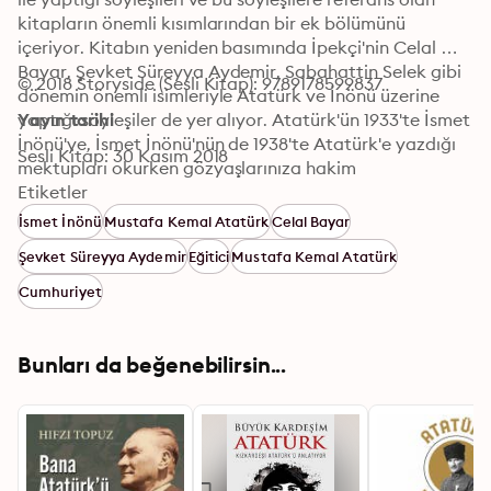
kitapların önemli kısımlarından bir ek bölümünü 
içeriyor. Kitabın yeniden basımında İpekçi'nin Celal 
Bayar, Şevket Süreyya Aydemir, Sabahattin Selek gibi 
© 2018 Storyside (Sesli Kitap): 9789178599837
dönemin önemli isimleriyle Atatürk ve İnönü üzerine 
yaptığı söyleşiler de yer alıyor. Atatürk'ün 1933'te İsmet 
Yayın tarihi
İnönü'ye, İsmet İnönü'nün de 1938'te Atatürk'e yazdığı 
Sesli Kitap: 30 Kasım 2018
mektupları okurken gözyaşlarınıza hakim 
olamayacaksınız.
Etiketler
İsmet İnönü
Mustafa Kemal Atatürk
Celal Bayar
Şevket Süreyya Aydemir
Eğitici
Mustafa Kemal Atatürk
Cumhuriyet
Bunları da beğenebilirsin...