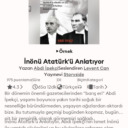
Örnek
İnönü Atatürk'ü Anlatıyor
Yazan
Abdi İpekçi
Seslendiren
Levent Can
Yayınevi
Storyside
975 puanlama
Süre
Dil
Biçim
Kategori
4.3
6Sa 12dk
Türkçe
Tarih
Bir dönemin önemli gazetecilerinden "barış eri" Abdi 
İpekçi, yaşamı boyunca yakın tarihi soğuk bir 
nesnelliğe büründürmeden, yaşayan ağızlardan aktardı 
bize. Bu tutumuyla geçmişi bugünden kopmaz, bugüne 
ait bir zenginlik olarak görmemizi sağladı.
İnönü Atatürk'ü Anlatıyor, Abdi İpekçi'nin İsmet İnönü 
ile yaptığı söyleşileri ve bu söyleşilere referans olan 