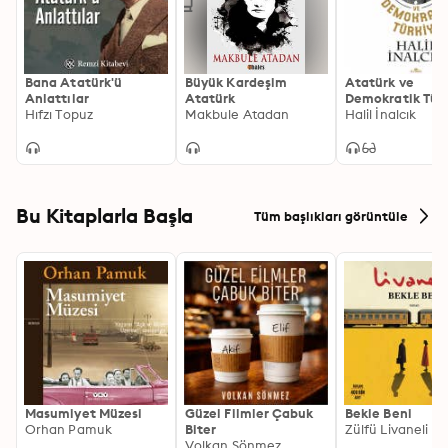
Bana Atatürk'ü
Büyük Kardeşim
Atatürk ve
Anlattılar
Atatürk
Demokratik Tür
Hıfzı Topuz
Makbule Atadan
Halil İnalcık
Bu Kitaplarla Başla
Tüm başlıkları görüntüle
Masumiyet Müzesi
Güzel Filmler Çabuk
Bekle Beni
Orhan Pamuk
Biter
Zülfü Livaneli
Volkan Sönmez