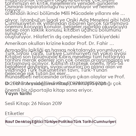
tarihimizin en kritik meselelerini yeniden gündeme 
Osmanlı İmparatorluğu'nu yorumluyor ve hemen 
taşıyor...
ardından ikinci bölümde Milli Mücadele yıllarını ele 
alıyor. İstanbul'un İşgali ve Oniki Ada Meselesi gibi hâlâ 
Cumhuriyetin ilk yıllarından itibaren birçok tartışmaya 
önemini koruyan konular, belgeler ışığında okuyucuya 
sebep olan laiklik konusu, kitabın üçüncü bölümünü 
sunuluyor.
oluşturuyor. Hilafet'in dış cephesinden Türkiye'deki 
Amerikan okulları krizine kadar Prof. Dr. Fahir 
Armaoğlu laikliği en hassas noktalarıyla yorumluyor.

Türk Siyasi Tarihi, Türkiye Cumhuriyeti’nin yakın siyasi 
Kitabın son bölümünde Kıbrıs meselesi tüm hatlarıyla 
tarihini merak edenler için çok önemli araştırmalara ve 
tartışmaya açılıyor. Kıbrıs'ın stratejik önemi, 1955-56 
belgelere dayanan, siyasi unsurları ön plana alan ve 
yıllarında Türk hükümetinin tavrı, Türk-Yunan 
geleceğe ışık tutan bir eser...
münasebeti neticesinde ortaya çıkan olaylar ve Prof. 
Dr. Fahir Armaoğlu'nun Rauf Denktaş'la yaptığı çok 
© 2019 Storyside (Sesli Kitap): 9789178758708
önemli bir röportajla kitap sona eriyor.
Yayın tarihi
Sesli Kitap: 26 Nisan 2019
Etiketler
Rauf Denktaş
Eğitici
Türkiye
Politika
Türk Tarihi
Cumhuriyet