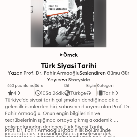
Örnek
Türk Siyasi Tarihi
Yazan
Prof. Dr. Fahir Armaoğlu
Seslendiren
Gürsu Gür
Yayınevi
Storyside
660 puanlama
Süre
Dil
Biçim
Kategori
4
10Sa 26dk
Türkçe
Tarih
Türkiye'de siyasi tarih çalışmaları dendiğinde akla 
gelen ilk isimlerden biri, sahasının duayeni olan Prof. Dr. 
Fahir Armaoğlu. Onun engin bilgilerinin ve 
tecrübelerinin ışığında ortaya çıkmış akademik 
çalışmalarından derlenen Türk Siyasi Tarihi, 
Prof. Dr. Fahir Armaoğlu kitabın ilk bölümünde 
imparatorluk mirasından Kıbrıs meselesine dek 
imparatorluk mirasını değerlendirerek çok uluslu 