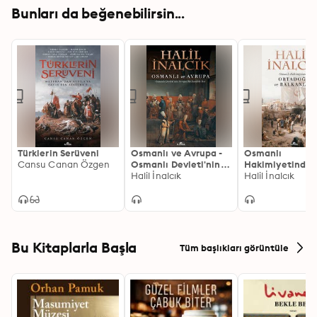
Bunları da beğenebilirsin...
Türklerin Serüveni
Osmanlı ve Avrupa -
Osmanlı
Cansu Canan Özgen
Osmanlı Devleti'nin
Hakimiyetinde
Avrupa Tarihindeki
Halil İnalcık
Ortadoğu ve
Halil İnalcık
Yeri
Balkanlar
Bu Kitaplarla Başla
Tüm başlıkları görüntüle