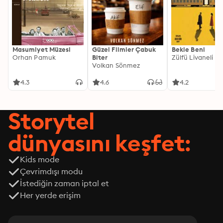
Masumiyet Müzesi
Güzel Filmler Çabuk
Bekle Beni
Orhan Pamuk
Biter
Zülfü Livaneli
Volkan Sönmez
4.3
4.6
4.2
Storytel
dünyasını keşfet:
Kids mode
Çevrimdışı modu
İstediğin zaman iptal et
Her yerde erişim