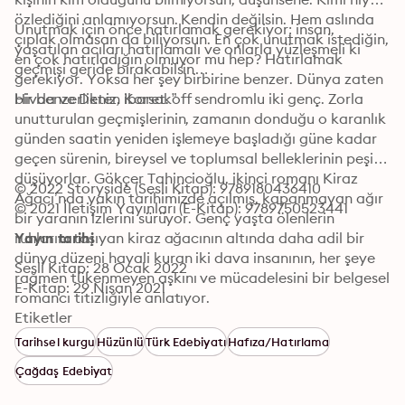
özlediğini anlamıyorsun. Kendin değilsin. Hem aslında 
Unutmak için önce hatırlamak gerekiyor; insan, 
çıplak olmasan da biliyorsun. En çok unutmak istediğin, 
yaşatılan acıları hatırlamalı ve onlarla yüzleşmeli ki 
en çok hatırladığın olmuyor mu hep? Hatırlamak 
geçmişi geride bırakabilsin…
gerekiyor. Yoksa her şey birbirine benzer. Dünya zaten 
bir benzerlikten ibaret. ”
Hivda ve Deniz, Korsakoff sendromlu iki genç. Zorla 
unutturulan geçmişlerinin, zamanın donduğu o karanlık 
günden saatin yeniden işlemeye başladığı güne kadar 
geçen sürenin, bireysel ve toplumsal belleklerinin peşine 
düşüyorlar. Gökçer Tahincioğlu, ikinci romanı Kiraz 
© 2022 Storyside (Sesli Kitap): 9789180436410
Ağacı’nda yakın tarihimizde açılmış, kapanmayan ağır 
© 2021 İletişim Yayınları (E-Kitap): 9789750523441
bir yaranın izlerini sürüyor. Genç yaşta ölenlerin 
ruhlarını taşıyan kiraz ağacının altında daha adil bir 
Yayın tarihi
dünya düzeni hayali kuran iki dava insanının, her şeye 
Sesli Kitap: 28 Ocak 2022
rağmen tükenmeyen aşkını ve mücadelesini bir belgesel 
E-Kitap: 29 Nisan 2021
romancı titizliğiyle anlatıyor.
Etiketler
Tarihsel kurgu
Hüzünlü
Türk Edebiyatı
Hafıza/Hatırlama
Çağdaş Edebiyat