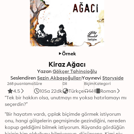
Örnek
Kiraz Ağacı
Yazan
Gökçer Tahincioğlu
Seslendiren
Sezin Akbaşoğulları
Yayınevi
Storyside
268 puanlama
Süre
Dil
Biçim
Kategori
4.5
10Sa 22dk
Türkçe
Roman
“Tek bir hakkın olsa, unutmayı mı yoksa hatırlamayı mı 
seçerdin?”
“Bir hayatım vardı, çıplak biçimde görmek istiyorum 
onu, hangi gölgelerin geçmişimde gezindiğini, nereden 
kopup geldiğimi bilmek istiyorum. Rüyanda gördüğün 
kişinin kim olduğunu bilmiyorsun, düşünsene. Kimi niye 