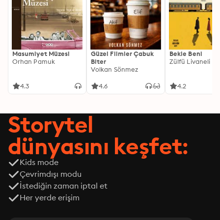
Masumiyet Müzesi
Güzel Filmler Çabuk
Bekle Beni
Orhan Pamuk
Biter
Zülfü Livaneli
Volkan Sönmez
4.3
4.6
4.2
Storytel
dünyasını keşfet:
Kids mode
Çevrimdışı modu
İstediğin zaman iptal et
Her yerde erişim