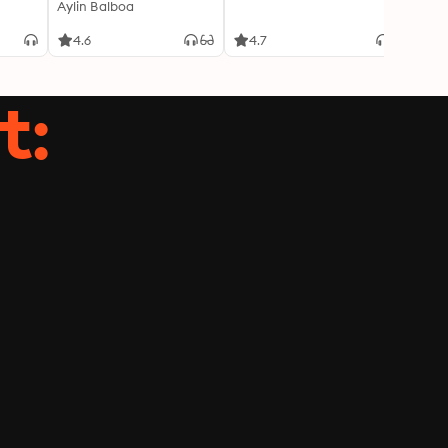
Aylin Balboa
4.6
4.7
4.5
t: