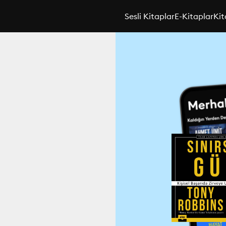
Sesli Kitaplar
E-Kitaplar
Kit