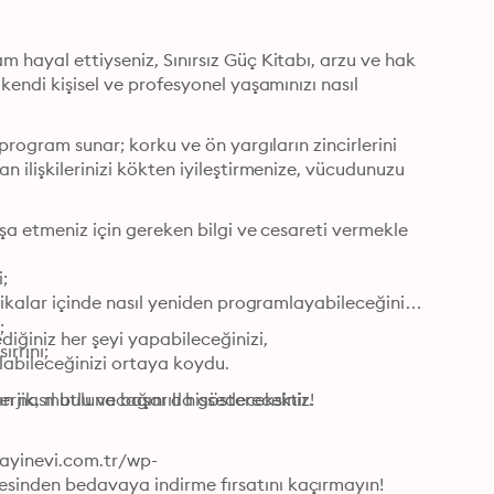
 hayal ettiyseniz, Sınırsız Güç Kitabı, arzu ve hak 
kendi kişisel ve profesyonel yaşamınızı nasıl 
program sunar; korku ve ön yargıların zincirlerini 
 ilişkilerinizi kökten iyileştirmenize, vücudunuzu 
nşa etmeniz için gereken bilgi ve cesareti vermekle 


kikalar içinde nasıl yeniden programlayabileceğinizi;



iğiniz her şeyi yapabileceğinizi, 
rrını;

olabileceğinizi ortaya koydu.
ın nasıl bulunacağını da gösterecektir.
erjik, mutlu ve başarılı hissedeceksiniz!
pyayinevi.com.tr/wp-
sinden bedavaya indirme fırsatını kaçırmayın!