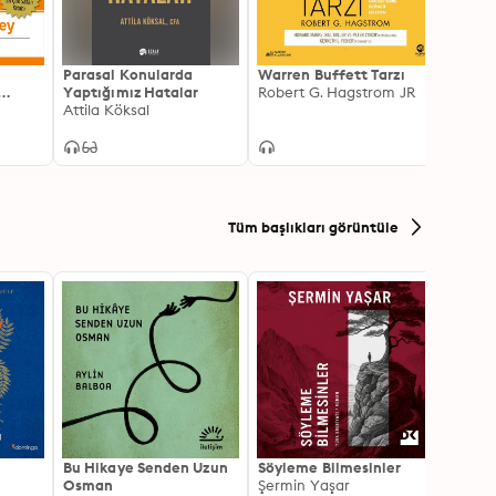
Parasal Konularda
Warren Buffett Tarzı
Küçük
Yaptığımız Hatalar
Robert G. Hagstrom JR
Özgür
şisel
Attila Köksal
Mert 
a
Tüm başlıkları görüntüle
Bu Hikaye Senden Uzun
Söyleme Bilmesinler
Kürk 
Osman
Şermin Yaşar
Sabaha