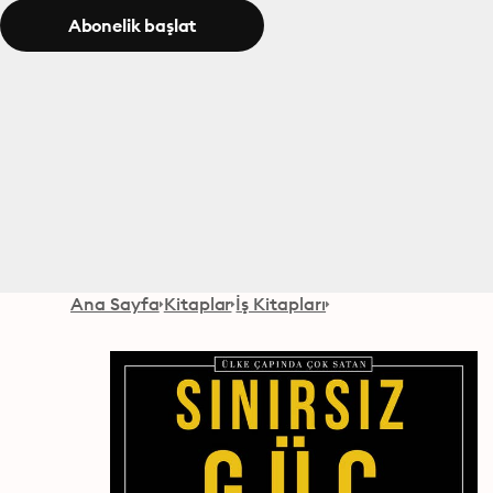
Abonelik başlat
Ana Sayfa
Kitaplar
İş Kitapları