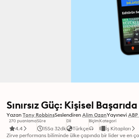
Sınırsız Güç: Kişisel Başarı
Yazan
Tony Robbins
Seslendiren
Alim Ozan
Yayınevi
ABP 
270 puanlama
Süre
Dil
Biçim
Kategori
4.4
15Sa 32dk
Türkçe
İş Kitapları
Zirve performans biliminde ülke çapında bir lider ve en 