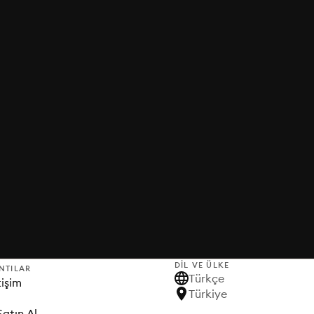
DIL VE ÜLKE
NTILAR
Türkçe
tişim
Türkiye
Satın Al