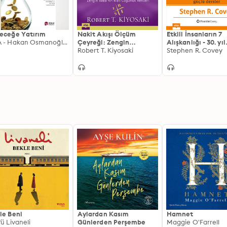
eceğe Yatırım
Nakit Akışı Ölçüm
Etkili İnsanların 7
CFA - Hakan Osmanoğlu, Attila Köksal
Çeyreği: Zengin
Alışkanlığı - 30. yıl
Baba'nın Mali Özgürlük
Robert T. Kiyosaki
dönümü baskısı: Ki
Stephen R. Covey
Rehberi
Değişim Konusund
Güçlü Dersler
le Beni
Aylardan Kasım
Hamnet
fü Livaneli
Günlerden Perşembe
Maggie O'Farrell