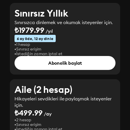
Sınırsız Yıllık
Sınırsızca dinlemek ve okumak isteyenler için.
₺1979.99
/yıl
6 ay öde, 12 ay dinle
1 hesap
Sınırsız erişim
İstediğin zaman iptal et
Abonelik başlat
Aile (2 hesap)
Hikayeleri sevdikleri ile paylaşmak isteyenler
için.
₺499.99
/ay
2 hesap
Sınırsız erişim
İstediğin zaman iptal et