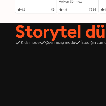
Volkan Sönmez
4.3
4.6
4
Storytel dü
Kids mode
Çevrimdışı modu
İstediğin zama