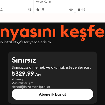
Ayşe Kulin
.2
4.5
4.6
nyasını keşfe
n iptal et
Her yerde erişim
Sınırsız
Sınırsızca dinlemek ve okumak isteyenler için.
₺329.99
/ay
1 hesap
Sınırsız erişim
İstediğin zaman iptal et
Abonelik başlat