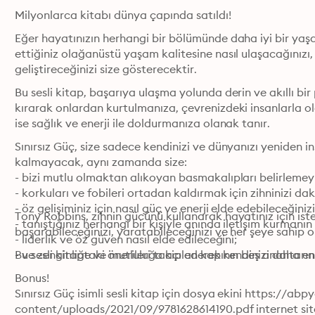
Milyonlarca kitabı dünya çapında satıldı!
Eğer hayatınızın herhangi bir bölümünde daha iyi bir yaşam
ettiğiniz olağanüstü yaşam kalitesine nasıl ulaşacağınızı, 
geliştireceğinizi size gösterecektir.
Bu sesli kitap, başarıya ulaşma yolunda derin ve akıllı bir 
kırarak onlardan kurtulmanıza, çevrenizdeki insanlarla olan
ise sağlık ve enerji ile doldurmanıza olanak tanır.
Sınırsız Güç, size sadece kendinizi ve dünyanızı yeniden i
kalmayacak, aynı zamanda size:

- bizi mutlu olmaktan alıkoyan basmakalıpları belirlemeyi;
- korkuları ve fobileri ortadan kaldırmak için zihninizi da
- öz gelişiminiz için nasıl güç ve enerji elde edebileceğinizi;
Tony Robbins, zihnin gücünü kullanarak hayatınız için isted
- tanıştığınız herhangi bir kişiyle anında iletişim kurmanın sı
başarabileceğinizi, yaratabileceğinizi ve her şeye sahip 
- liderlik ve öz güven nasıl elde edileceğini;

- ve zenginliğe ve mutluluğa açılan kapının beş anahtarın
Bu sesli kitaptaki önerileri takip ederek kendinizi daha en
Bonus!

Sınırsız Güç isimli sesli kitap için dosya ekini https://ab
content/uploads/2021/09/9781628614190.pdf internet site