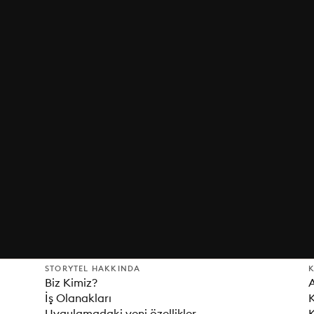
STORYTEL HAKKINDA
K
Biz Kimiz?
İş Olanakları
K
Uygulamadaki yeni özellikler
K