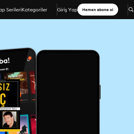
ap Serileri
Kategoriler
Giriş Yap
Hemen abone ol