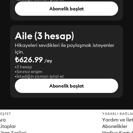
Abonelik başlat
Aile (3 hesap)
Hikayeleri sevdikleri ile paylaşmak isteyenler
için.
₺626.99
/ay
3 hesap
Sınırsız erişim
İstediğin zaman iptal et
Abonelik başlat
EŞFET
YARARLI BAĞLA
Ara
Yardım ve İle
itaplar
Abonelikler
itap Serileri
Hediye Kartı 