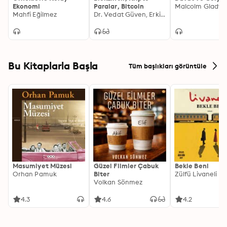
Ekonomi
Paralar, Bitcoin
Malcolm Gladwe
Mahfi Eğilmez
Dr. Vedat Güven, Erkin Şahinöz
Bu Kitaplarla Başla
Tüm başlıkları görüntüle
Masumiyet Müzesi
Güzel Filmler Çabuk
Bekle Beni
Orhan Pamuk
Biter
Zülfü Livaneli
Volkan Sönmez
4.3
4.6
4.2