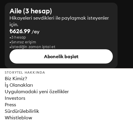
Aile (3 hesap)
Hikayeleri sevdikleri ile paylaşmak isteyenler
için.
₺626.99
/ay
3 hesap
Sınırsız erişim
İstediğin zaman iptal et
Abonelik başlat
STORYTEL HAKKINDA
Biz Kimiz?
İş Olanakları
Uygulamadaki yeni özellikler
Investors
Press
Sürdürülebilirlik
Whistleblow