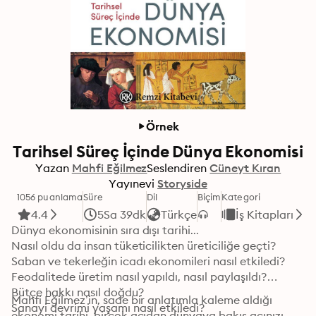
Örnek
Tarihsel Süreç İçinde Dünya Ekonomisi
Yazan
Mahfi Eğilmez
Seslendiren
Cüneyt Kıran
Yayınevi
Storyside
1056 puanlama
Süre
Dil
Biçim
Kategori
4.4
5Sa 39dk
Türkçe
İş Kitapları
Dünya ekonomisinin sıra dışı tarihi...

Nasıl oldu da insan tüketicilikten üreticiliğe geçti?

Saban ve tekerleğin icadı ekonomileri nasıl etkiledi?

Feodalitede üretim nasıl yapıldı, nasıl paylaşıldı?

Bütçe hakkı nasıl doğdu?

Mahfi Eğilmez’in, sade bir anlatımla kaleme aldığı 
Sanayi devrimi yaşamı nasıl etkiledi?

ekonomi tarihi, birçok açıdan dünyaya bakış açınızı 