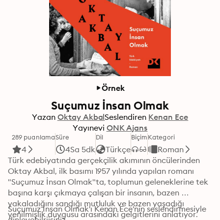
Örnek
Suçumuz İnsan Olmak
Yazan
Oktay Akbal
Seslendiren
Kenan Ece
Yayınevi
ONK Ajans
289 puanlama
Süre
Dil
Biçim
Kategori
4
4Sa 5dk
Türkçe
Roman
Türk edebiyatında gerçekçilik akımının öncülerinden 
Oktay Akbal, ilk basımı 1957 yılında yapılan romanı 
"Suçumuz İnsan Olmak"ta, toplumun geleneklerine tek 
başına karşı çıkmaya çalışan bir insanın, bazen 
yakaladığını sandığı mutluluk ve bazen yaşadığı 
Suçumuz İnsan Olmak'ı Kenan Ece'nin seslendirmesiyle 
yenilmişlik duygusu arasındaki gelgitlerini anlatıyor. 
dinleyebilriisiniz.