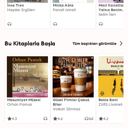
İnce Tren
Minka Abla
Mavi Kanatların
Haydar Ergülen
Panait Istrati
Yalnız Benim
Olsaydın
Selim İleri
Bu Kitaplarla Başla
Tüm başlıkları görüntüle
Masumiyet Müzesi
Güzel Filmler Çabuk
Bekle Beni
Orhan Pamuk
Biter
Zülfü Livaneli
Volkan Sönmez
4.3
4.6
4.2