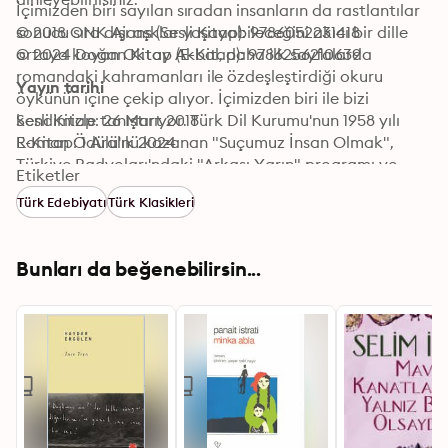
İçimizden biri sayılan sıradan insanların da rastlantılar 
sonucu sıra dışı aşklar yaşayabileceğini akıcı bir dille 
© 2018 ONK Ajans (Sesli Kitap): 9786052231418
ortaya koyan Oktay Akbal, daha ilk sayfalarda 
© 2024 Doğan Kitap (E-Kitap): 9786256210639
romandaki kahramanları ile özdeşleştirdiği okuru 
Yayın tarihi
öykünün içine çekip alıyor. İçimizden biri ile bizi 
kendimizle tanıştırıyor. Türk Dil Kurumu'nun 1958 yılı 
Sesli Kitap: 26 Mart 2018
Roman Ödülü'nü kazanan "Suçumuz İnsan Olmak", 
E-Kitap: 1 Aralık 2024
Türkiye Radyoları'ndaki "Arkası Yarın" programı ve 
Etiketler
daha sonra çekilen sinema filmi ile ünlendi.
Türk Edebiyatı
Türk Klasikleri
Bunları da beğenebilirsin...