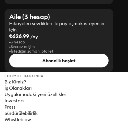
Aile (3 hesap)
Hikayeleri sevdikleri ile paylaşmak isteyenler
için.
₺626.99
/ay
3 hesap
Sınırsız erişim
İstediğin zaman iptal et
Abonelik başlat
STORYTEL HAKKINDA
Biz Kimiz?
İş Olanakları
Uygulamadaki yeni özellikler
Investors
Press
Sürdürülebilirlik
Whistleblow