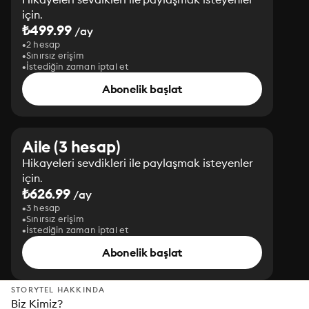
için.
₺499.99
/ay
2 hesap
Sınırsız erişim
İstediğin zaman iptal et
Abonelik başlat
Aile (3 hesap)
Hikayeleri sevdikleri ile paylaşmak isteyenler
için.
₺626.99
/ay
3 hesap
Sınırsız erişim
İstediğin zaman iptal et
Abonelik başlat
STORYTEL HAKKINDA
Biz Kimiz?