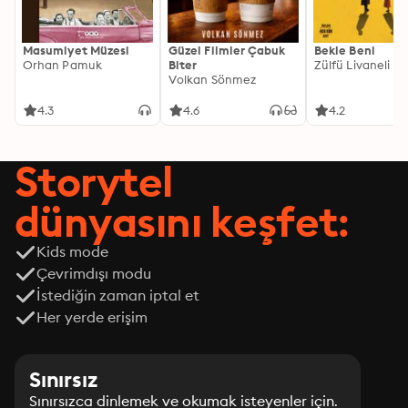
Masumiyet Müzesi
Güzel Filmler Çabuk
Bekle Beni
Orhan Pamuk
Biter
Zülfü Livaneli
Volkan Sönmez
4.3
4.6
4.2
Storytel
dünyasını keşfet:
Kids mode
Çevrimdışı modu
İstediğin zaman iptal et
Her yerde erişim
Sınırsız
Sınırsızca dinlemek ve okumak isteyenler için.