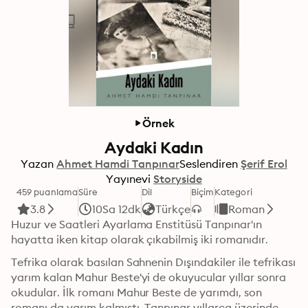
Örnek
Aydaki Kadın
Yazan
Ahmet Hamdi Tanpınar
Seslendiren
Şerif Erol
Yayınevi
Storyside
459 puanlama
Süre
Dil
Biçim
Kategori
3.8
10Sa 12dk
Türkçe
Roman
Huzur ve Saatleri Ayarlama Enstitüsü Tanpınar'ın 
hayatta iken kitap olarak çıkabilmiş iki romanıdır. 
Tefrika olarak basılan Sahnenin Dışındakiler ile tefrikası 
yarım kalan Mahur Beste'yi de okuyucular yıllar sonra 
okudular. İlk romanı Mahur Beste de yarımdı, son 
romanı da yarım kalmıştı. Tanpınar yıllarca üzerinde 