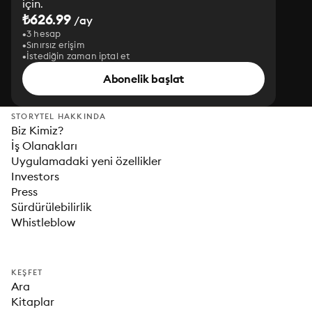
için.
₺626.99
/ay
3 hesap
Sınırsız erişim
İstediğin zaman iptal et
Abonelik başlat
STORYTEL HAKKINDA
Biz Kimiz?
İş Olanakları
Uygulamadaki yeni özellikler
Investors
Press
Sürdürülebilirlik
Whistleblow
KEŞFET
Ara
Kitaplar