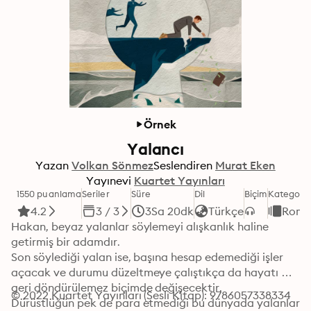
Örnek
Yalancı
Yazan
Volkan Sönmez
Seslendiren
Murat Eken
Yayınevi
Kuartet Yayınları
1550 puanlama
Seriler
Süre
Dil
Biçim
Kategori
4.2
3 / 3
3Sa 20dk
Türkçe
Rom
Hakan, beyaz yalanlar söylemeyi alışkanlık haline 
getirmiş bir adamdır. 

Son söylediği yalan ise, başına hesap edemediği işler 
açacak ve durumu düzeltmeye çalıştıkça da hayatı 
geri döndürülemez biçimde değişecektir. 

© 2022 Kuartet Yayınları (Sesli Kitap): 9786057338334
Dürüstlüğün pek de para etmediği bu dünyada yalanlar 