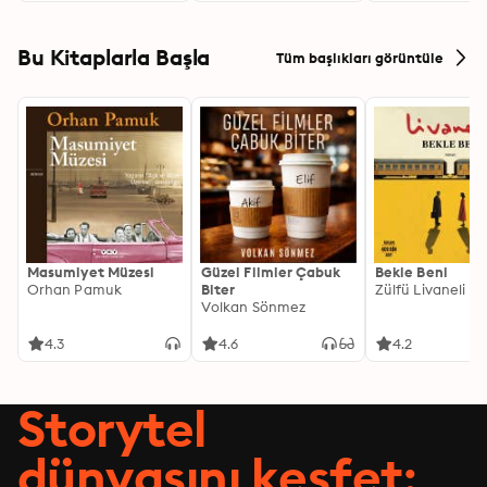
Bu Kitaplarla Başla
Tüm başlıkları görüntüle
Masumiyet Müzesi
Güzel Filmler Çabuk
Bekle Beni
Orhan Pamuk
Biter
Zülfü Livaneli
Volkan Sönmez
4.3
4.6
4.2
Storytel
dünyasını keşfet: