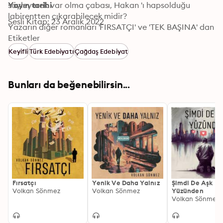
söyleyerek var olma çabası, Hakan 'ı hapsolduğu 
Yayın tarihi
labirentten çıkarabilecek midir?

Sesli Kitap: 23 Aralık 2022
Yazarın diğer romanları 'FIRSATÇI' ve 'TEK BAŞINA' dan 
alınan keyfin devam ettiği 'YALANCI' sizi yeni bir akıl 
Etiketler
oyununa davet ediyor.
Keyifli
Türk Edebiyatı
Çağdaş Edebiyat
Bunları da beğenebilirsin...
Fırsatçı
Yenik Ve Daha Yalnız
Şimdi De Aşk
Volkan Sönmez
Volkan Sönmez
Yüzünden
Volkan Sönmez