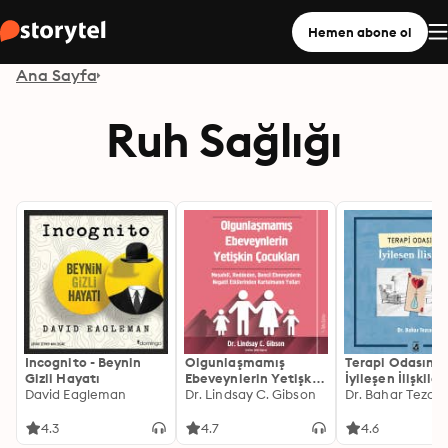
Hemen abone ol
Ana Sayfa
Ruh Sağlığı
Incognito - Beynin
Olgunlaşmamış
Terapi Odasınd
Gizli Hayatı
Ebeveynlerin Yetişkin
İyileşen İlişkiler
David Eagleman
Çocukları
Dr. Lindsay C. Gibson
Dr. Bahar Tezca
4.3
4.7
4.6