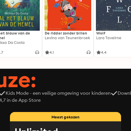
het blauw van de
De ridder zonder billen
Wolf
mel
Levina van Teunenbroek
Lara Taveirne
issa Da Costa
.7
4.1
4.4
uze:
Kids Mode - een veilige omgeving voor kinderen
Downl
7 in de App Store
Meest gekozen