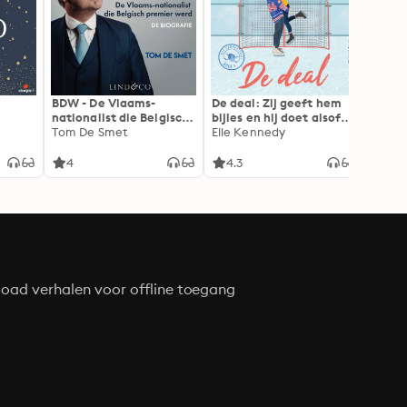
BDW - De Vlaams-
De deal: Zij geeft hem
De gro
nationalist die Belgisch
bijles en hij doet alsof
deze f
premier werd: Vlaams-
Tom De Smet
hij haar vriendje is. Dat
Elle Kennedy
ieder
M.J. A
nationalist en Belgisch
kan niet misgaan...
premier De biografie
toch?
4
4.3
4
oad verhalen voor offline toegang