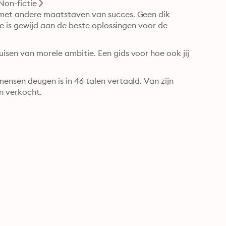
Non-fictie
r met andere maatstaven van succes. Geen dik 
die is gewijd aan de beste oplossingen voor de 
isen van morele ambitie. Een gids voor hoe ook jij 
ensen deugen is in 46 talen vertaald. Van zijn 
boeken zijn wereldwijd meer dan twee miljoen exemplaren verkocht. 