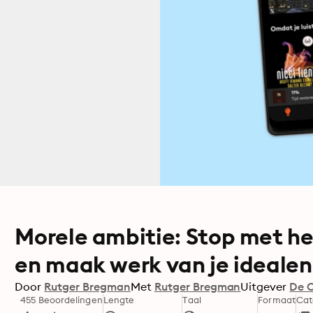
Morele ambitie: Stop met het
en maak werk van je idealen
Door
Rutger Bregman
Met
Rutger Bregman
Uitgever
De 
455 Beoordelingen
Lengte
Taal
Formaat
Cat