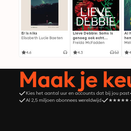
Er is niks
Lieve Debbie: Soms is
Al 
Elisabeth Lucie Baeten
genoeg ook echt
he
genoeg...
Freida McFadden
Mél
4.6
4.3
4
Maak je ke
Kies het aantal uur en accounts dat bij jou past
Al 2,5 miljoen abonnees wereldwijd
★★★★★ 4,