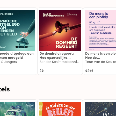
oede uitgelegd aan
De domheid regeert:
De mens is een plo
sen met geld
Hoe opzettelijke
Hoe de
 'S Jongers
onwetendheid een
Sander Schimmelpenninck
voedingsindustrie
Teun van de Keuk
politieke strategie werd
ziek maakt
els