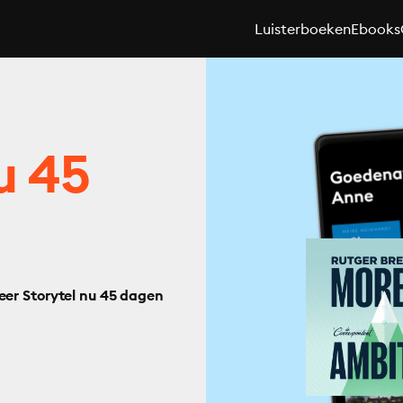
Luisterboeken
Ebooks
u 45
eer Storytel nu 45 dagen