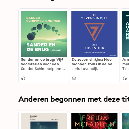
Sander en de brug: Vijf
De zeven vinkjes: Hoe
Arm
voorstellen voor een
mannen zoals ik de baas
men
eerlijker Nederland
Sander Schimmelpenninck
spelen
Joris Luyendijk
Tim
Anderen begonnen met deze tit