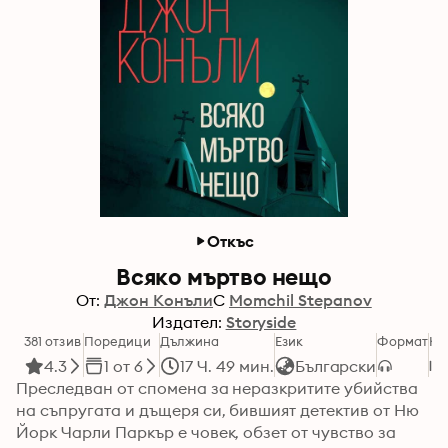
Откъс
Всяко мъртво нещо
От:
Джон Конъли
С
Momchil Stepanov
Издател:
Storyside
381 отзив
Поредици
Дължина
Език
Формат
Ка
4.3
1 от 6
17 Ч. 49 мин.
Български
Преследван от спомена за неразкритите убийства 
на съпругата и дъщеря си, бившият детектив от Ню 
Йорк Чарли Паркър е човек, обзет от чувство за 