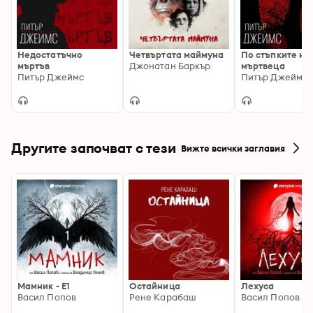
Недостатъчно
Четвъртата маймуна
По стъпките на
мъртъв
Джонатан Баркър
мъртвеца
Питър Джеймс
Питър Джеймс
Другите започват с тези
Вижте всички заглавия
Мамник - E1
Остайница
Лехуса
Васил Попов
Рене Карабаш
Васил Попов