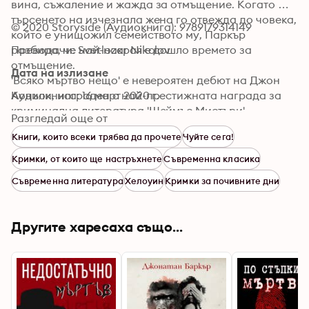
вина, съжаление и жажда за отмъщение. Когато 
търсенето на изчезнала жена го отвежда до човека, 
© 2020 Storyside (Аудиокнига): 9789179314149
който е унищожил семейството му, Паркър 
разбира, че най-накрая е дошло времето за 
Преводачи: Svetlozar Nikolov
отмъщение. 

Дата на излизане
'Всяко мъртво нещо' е невероятен дебют на Джон 
Конъли, награден с най-престижната награда за 
Аудиокнига: 16 март 2020 г.
криминална литература 'Шеймъс Мистъри'. 
Разгледай още от
Филмовите права на книгата, заедно с правата на 
Книги, които всеки трябва да прочете
Чуйте сега!
следващия му роман 'Дарк Холоу', са откупени от 
Мирамакс за 6 милиона долара. Историята е 
Кримки, от които ще настръхнете
Съвременна класика
завлядяваща и заслужава високото отличие. Стилът 
Съвременна литература
Хелоуин
Кримки за почивните дни
му е грабващ, а героите - плътни и загадъчни.
Другите харесаха също...