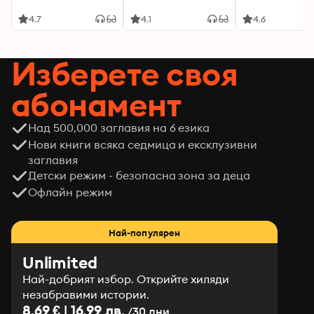
4.7
4.1
4.6
Изберете своя
абонамент
Над 500,000 заглавия на 6 езика
Нови книги всяка седмица и ексклузивни
заглавия
Детски режим - безопасна зона за деца
Офлайн режим
Най-популярен
Unlimited
Най-добрият избор. Открийте хиляди
незабравими истории.
8.69 € | 16.99 лв.
/30 дни