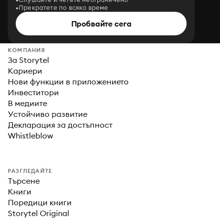
Прекратете по всяко време
Пробвайте сега
КОМПАНИЯ
За Storytel
Кариери
Нови функции в приложението
Инвеститори
В медиите
Устойчиво развитие
Декларация за достъпност
Whistleblow
РАЗГЛЕДАЙТЕ
Търсене
Книги
Поредици книги
Storytel Original