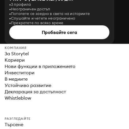
3 профила
Неограничен достъп
Потопете се заедно в света на историите
Слушайте и четете неограничено
Прекратете по всяко време
Пробвайте сега
КОМПАНИЯ
За Storytel
Кариери
Нови функции в приложението
Инвеститори
В медиите
Устойчиво развитие
Декларация за достъпност
Whistleblow
РАЗГЛЕДАЙТЕ
Търсене