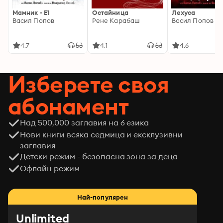
Мамник - E1
Остайница
Лехуса
Васил Попов
Рене Карабаш
Васил Попов
4.7
4.1
4.6
Изберете своя
абонамент
Над 500,000 заглавия на 6 езика
Нови книги всяка седмица и ексклузивни
заглавия
Детски режим - безопасна зона за деца
Офлайн режим
Най-популярен
Unlimited