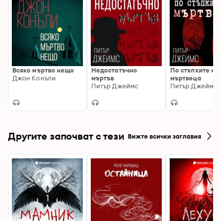
Всяко мъртво нещо
Недостатъчно
По стъпките на
Джон Конъли
мъртъв
мъртвеца
Питър Джеймс
Питър Джеймс
Другите започват с тези
Вижте всички заглавия