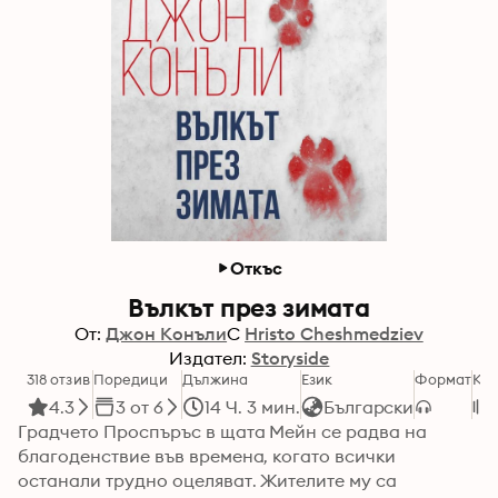
Откъс
Вълкът през зимата
От:
Джон Конъли
С
Hristo Cheshmedziev
Издател:
Storyside
318 отзив
Поредици
Дължина
Език
Формат
Кат
4.3
3 от 6
14 Ч. 3 мин.
Български
Градчето Проспъръс в щата Мейн се радва на 
благоденствие във времена, когато всички 
останали трудно оцеляват. Жителите му са 