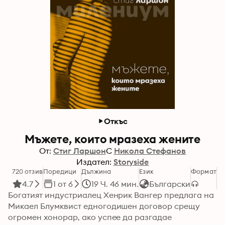
Откъс
Мъжете, които мразеха жените
От:
Стиг Ларшон
С
Никола Стефанов
Издател:
Storyside
720 отзив
Поредици
Дължина
Език
Формат
Ка
4.7
1 от 6
19 Ч. 46 мин.
Български
Богатият индустриалец Хенрик Вангер предлага на 
Микаел Блумквист едногодишен договор срещу 
огромен хонорар, ако успее да разгадае 