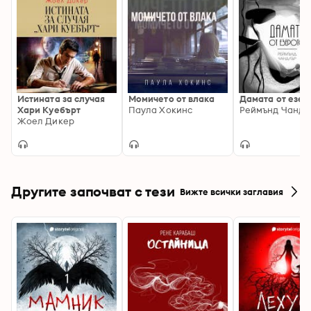
Истината за случая
Момичето от влака
Дамата от езер
Хари Куебърт
Паула Хокинс
Реймънд Чандл
Жоел Дикер
Другите започват с тези
Вижте всички заглавия