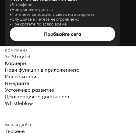
3 профила
Неограничен достъп
Потопете се заедно в света на историите
Слушайте и четете неограничено
Прекратете по всяко време
Пробвайте сега
КОМПАНИЯ
За Storytel
Кариери
Нови функции в приложението
Инвеститори
В медиите
Устойчиво развитие
Декларация за достъпност
Whistleblow
РАЗГЛЕДАЙТЕ
Търсене