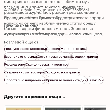
мистерията с изчезването на любимата му 
племенница Хариет. Микаел Блумквист е 
© 2018 Storyside (Аудиокнига): 9789178659661
разследващ журналист, разкрил ред скандални 
случаи и несправедливо осъден за клевета заради 
Преводачи: Неда Димова-Бренстрьом
написана от него изобличителна статия срещу 
Дата на излизане
могъщ шведски финансов магнат. Заедно със 
суперхакера Лисбет Саландер – млада, кльощава, 
Аудиокнига: 23 октомври 2018 г.
татуирана и регистрирана като психопатка, сега 
Разгледай още от
работеща в детективска агенция, попадат в 
Международен бестселър
Швеция
Жени детективи
кръговрат от динамични събития и драматични 
изпитания, в свят на семейна омраза и финансови 
Европейска класика
Детективски романи
Шведски кримки
скандали, в който бродят убийци-психопати.
Разследване
Скандинавска литература
Съвременна литература
Скандинавски кримки
Нарастващо напрежение
Кримки за почивните дни
Петък 13-и
Другите харесаха също...