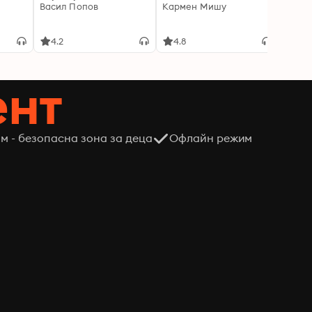
Васил Попов
Кармен Мишу
интел
порас
Мадл
4.2
4.8
4.8
ент
м - безопасна зона за деца
Офлайн режим