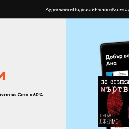
Аудиокниги
Подкасти
E-книги
Катего
с
и
бягство. Сега с 60%