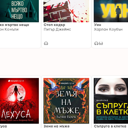
ко мъртво нещо
Стоп кадър
Уин
он Конъли
Питър Джеймс
Харлан Коубън
хуса
Земя на мъже
Съпруга в клетка