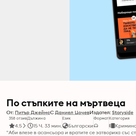
По стъпките на мъртвеца
От:
Питър Джеймс
С
Даниел Цочев
Издател:
Storyside
358 отзив
Дължина
Език
Формат
Категория
4.5
15 Ч. 33 мин.
Български
Кримин
"Аби влезе в асансьора и вратите се затвориха със с