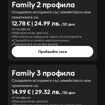
Family 2 профила
Споделете историите със семейството или
приятелите си.
12.78 € | 24.99 лв.
/30 дни
2 профила
Неограничен достъп
Потопете се заедно в света на историите
Слушайте и четете неограничено
Прекратете по всяко време
Пробвайте сега
Family 3 профила
Споделете историите със семейството или
приятелите си.
14.99 € | 29.32 лв.
/30 дни
3 профила
Неограничен достъп