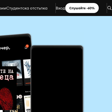
рии
Студентска отстъпка
Вход
Слушайте -60%