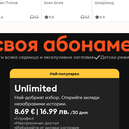
ил Попов
Боян Боев
Шахразад
.6
4.8
4.4
своя абонам
ги всяка седмица и ексклузивни заглавия
Детски режи
Най-популярен
Unlimited
Най-добрият избор. Открийте хиляди
незабравими истории.
8.69 € | 16.99 лв.
/30 дни
1 профил
Неограничен достъп
Избирайте от хиляди заглавия