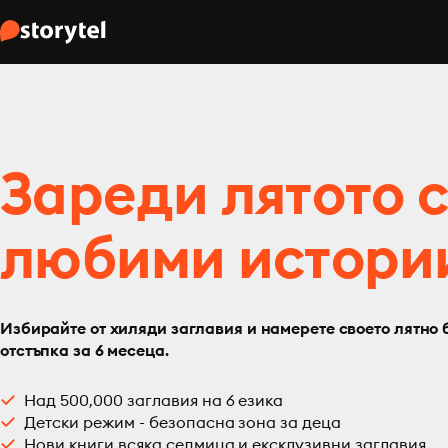
Зареди лятото 
любими истори
Избирайте от хиляди заглавия и намерете своето лятно 
отстъпка за 6 месеца.
Над 500,000 заглавия на 6 езика
Детски режим - безопасна зона за деца
Нови книги всяка седмица и ексклузивни заглавия