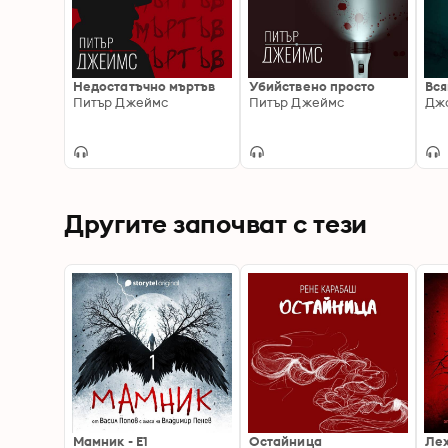
Недостатъчно мъртъв
Убийствено просто
Вся
Питър Джеймс
Питър Джеймс
Дж
Другите започват с тези
Мамник - E1
Остайница
Ле