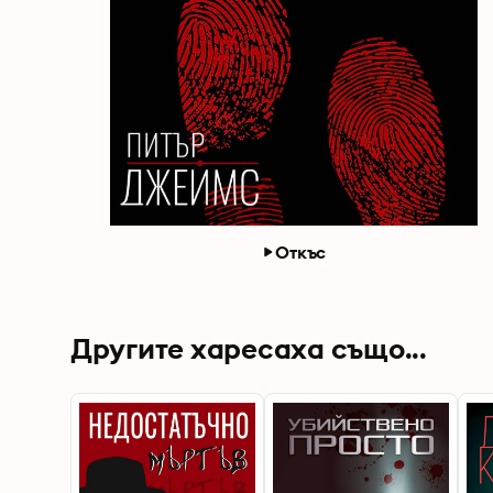
Откъс
Другите харесаха също...