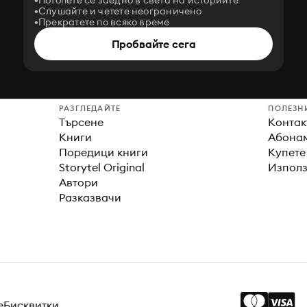
Потопете се заедно в света на историите
Слушайте и четете неограничено
Прекратете по всяко време
Пробвайте сега
РАЗГЛЕДАЙТЕ
ПОЛЕЗН
Търсене
Контак
Книги
Абонам
Поредици книги
Купете
Storytel Original
Използ
Автори
Разказвачи
е
Бисквитки