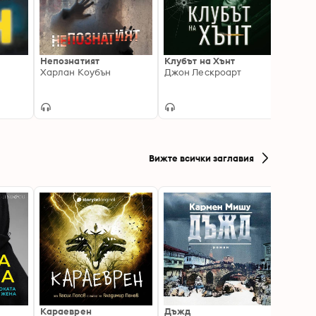
Непознатият
Клубът на Хънт
Дневн
Харлан Коубън
Джон Лескроарт
убие
Мери 
Вижте всички заглавия
Караеврен
Дъжд
Писмо