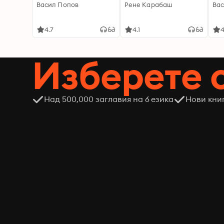
Васил Попов
Рене Карабаш
Вас
4.7
4.1
4
Изберете 
Над 500,000 заглавия на 6 езика
Нови кни