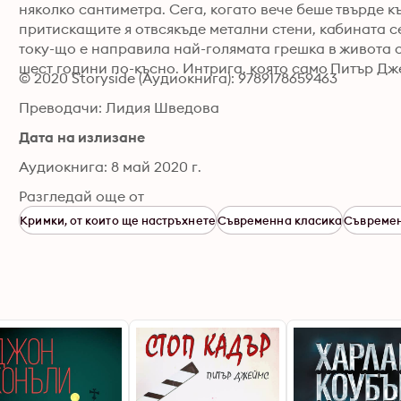
няколко сантиметра. Сега, когато вече беше твърде къ
притискащите я отвсякъде метални стени, кабината се
току-що е направила най-голямата грешка в живота си".
шест години по-късно. Интрига, която само Питър Дж
© 2020 Storyside (Аудиокнига): 9789178659463
Преводачи: Лидия Шведова
Дата на излизане
Аудиокнига: 8 май 2020 г.
Разгледай още от
Кримки, от които ще настръхнете
Съвременна класика
Съвремен