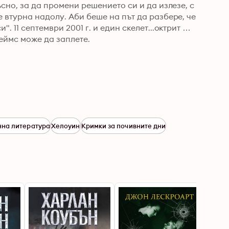
сно, за да промени решението си и да излезе, с 
 втурна надолу. Аби беше на път да разбере, че 
 11 септември 2001 г. и един скелет...октрит 
еймс може да заплете.
на литература
Хелоуин
Кримки за почивните дни