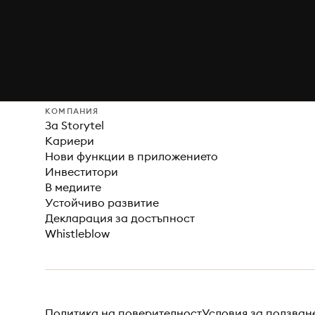
КОМПАНИЯ
За Storytel
Кариери
Нови функции в приложението
Инвеститори
В медиите
Устойчиво развитие
Декларация за достъпност
Whistleblow
Политика на поверителност
Условия за ползван