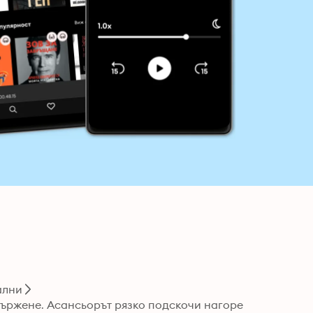
ални
тържене. Асансьорът рязко подскочи нагоре 