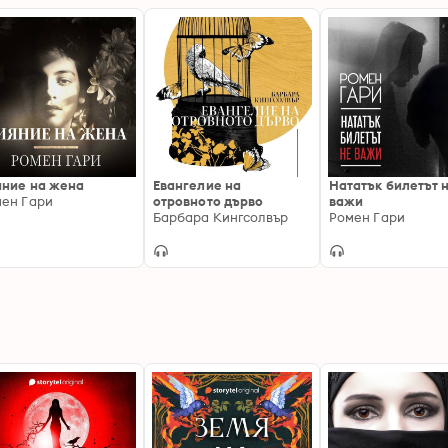
ние на жена
Евангелие на
Нататък билетът 
ен Гари
отровното дърво
важи
Барбара Кингсолвър
Ромен Гари