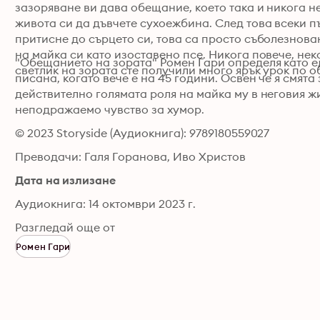
зазоряване ви дава обещание, което така и никога не
живота си да дъвчете сухоежбина. След това всеки път
притисне до сърцето си, това са просто съболезнован
на майка си като изоставено псе. Никога повече, неко
"Обещанието на зората" Ромен Гари определя като ед
светлик на зората сте получили много ярък урок по о
писана, когато вече е на 45 години. Освен че я смята
действително голямата роля на майка му в неговия жи
неподражаемо чувство за хумор.
© 2023 Storyside (Аудиокнига): 9789180559027
Преводачи: Галя Горанова, Иво Христов
Дата на излизане
Аудиокнига: 14 октомври 2023 г.
Разгледай още от
Ромен Гари