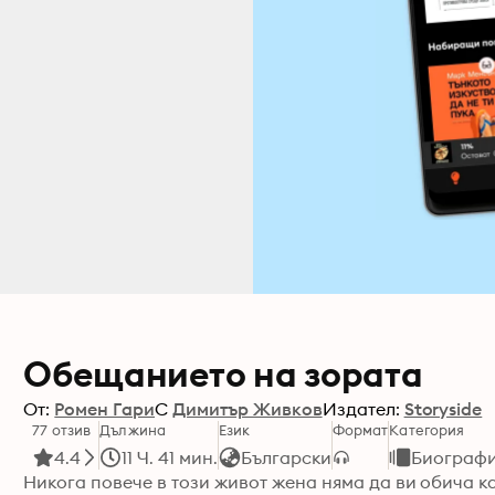
Обещанието на зората
От:
Ромен Гари
С
Димитър Живков
Издател:
Storyside
77 отзив
Дължина
Език
Формат
Категория
4.4
11 Ч. 41 мин.
Български
Биограф
Никога повече в този живот жена няма да ви обича ка