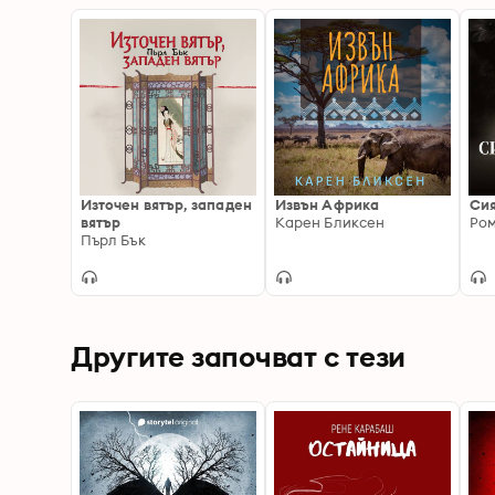
Източен вятър, западен
Извън Африка
Сия
вятър
Карен Бликсен
Ром
Пърл Бък
Другите започват с тези