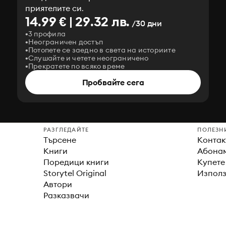
приятелите си.
14.99 € | 29.32 лв.
/30 дни
3 профила
Неограничен достъп
Потопете се заедно в света на историите
Слушайте и четете неограничено
Прекратете по всяко време
Пробвайте сега
РАЗГЛЕДАЙТЕ
ПОЛЕЗН
Търсене
Контак
Книги
Абонам
Поредици книги
Купете
Storytel Original
Използ
Автори
Разказвачи