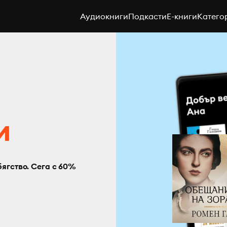
Аудиокниги
Подкасти
E-книги
Катего
с
и
бягство. Сега с 60%