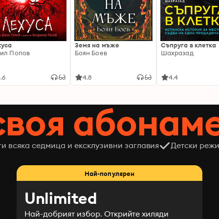
хуса
Земя на мъже
Съпруга в клетка
ил Попов
Боян Боев
Шахразад
.6
4.8
4.4
своя абонам
ги всяка седмица и ексклузивни заглавия
Детски режи
Най-популярен
Unlimited
Най-добрият избор. Открийте хиляди