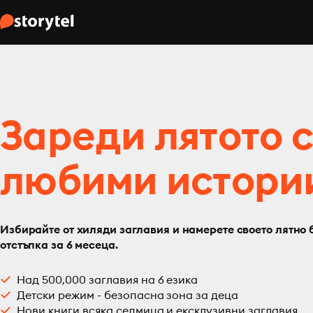
Зареди лятото 
любими истори
Избирайте от хиляди заглавия и намерете своето лятно 
отстъпка за 6 месеца.
Над 500,000 заглавия на 6 езика
Детски режим - безопасна зона за деца
Нови книги всяка седмица и ексклузивни заглавия