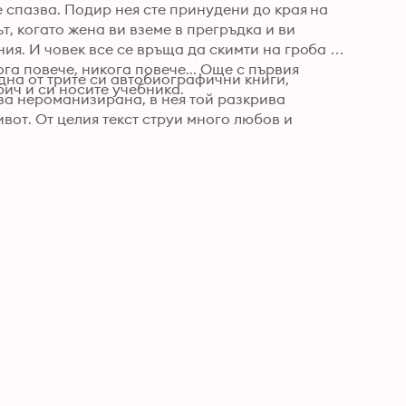
 спазва. Подир нея сте принудени до края на 
, когато жена ви вземе в прегръдка и ви 
ия. И човек все се връща да скимти на гроба 
га повече, никога повече... Още с първия 
на от трите си автобиографични книги, 
бич и си носите учебника.
 за нероманизирана, в нея той разкрива 
вот. От целия текст струи много любов и 