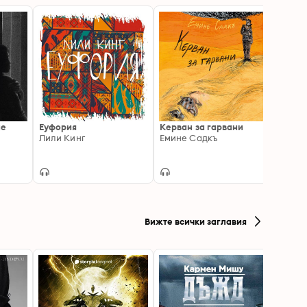
не
Еуфория
Керван за гарвани
Утрин
Лили Кинг
Емине Садкъ
Марг
Вижте всички заглавия