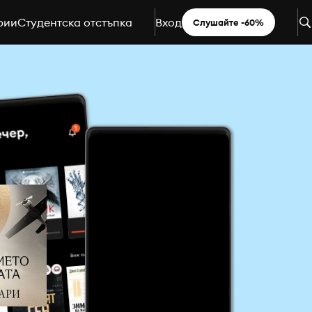
рии
Студентска отстъпка
Вход
Слушайте -60%