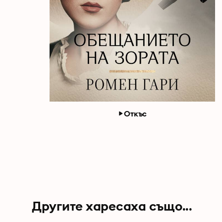
Откъс
Другите харесаха също...