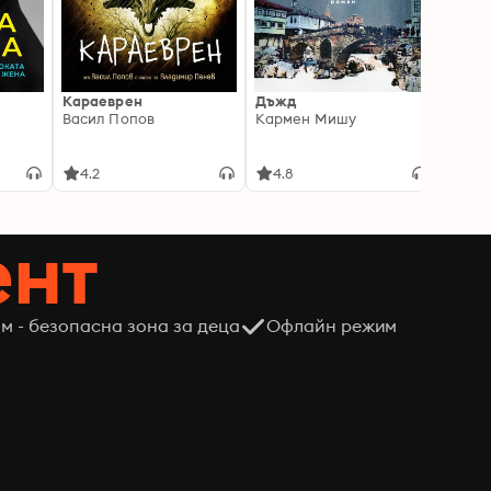
Караеврен
Дъжд
Писмо
Васил Попов
Кармен Мишу
интел
порас
Мадл
4.2
4.8
4.8
ент
м - безопасна зона за деца
Офлайн режим