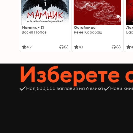
Мамник - E1
Остайница
Ле
Васил Попов
Рене Карабаш
Вас
4.7
4.1
4
Изберете 
Над 500,000 заглавия на 6 езика
Нови кни