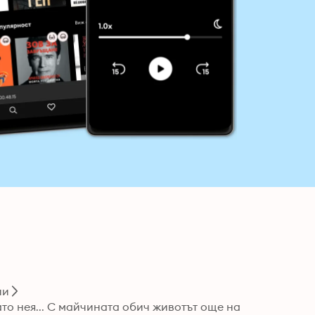
ии
то нея... С майчината обич животът още на 