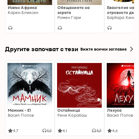
донесли й Нобелова награда.
Извън Африка
Обещанието на
Евангелие на
Карен Бликсен
зората
отровното дърв
Ромен Гари
Барбара Кингс
Другите започват с тези
Вижте всички заглавия
Мамник - E1
Остайница
Лехуса
Васил Попов
Рене Карабаш
Васил Попов
4.7
4.1
4.6