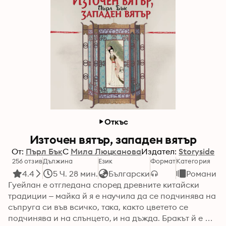
Откъс
Източен вятър, западен вятър
От:
Пърл Бък
С
Мила Люцканова
Издател:
Storyside
256 отзив
Дължина
Език
Формат
Категория
4.4
5 Ч. 28 мин.
Български
Романи
Гуейлан е отгледана според древните китайски 
традиции – майка й я е научила да се подчинява на 
съпруга си във всичко, така, както цветето се 
подчинява и на слънцето, и на дъжда. Бракът й е 