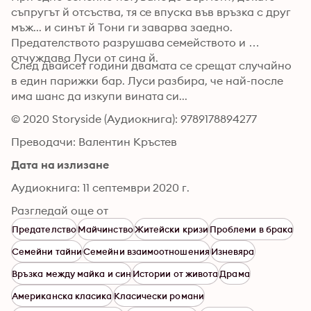
съпругът й отсъства, тя се впуска във връзка с друг 
мъж... и синът й Тони ги заварва заедно. 
Предателството разрушава семейството и 
отчуждава Луси от сина й.
След двайсет години двамата се срещат случайно 
в един парижки бар. Луси разбира, че най-после 
има шанс да изкупи вината си...
© 2020 Storyside (Аудиокнига): 9789178894277
Преводачи: Валентин Кръстев
Дата на излизане
Аудиокнига: 11 септември 2020 г.
Разгледай още от
Предателство
Майчинство
Житейски кризи
Проблеми в брака
Семейни тайни
Семейни взаимоотношения
Изневяра
Връзка между майка и син
Истории от живота
Драма
Американска класика
Класически романи