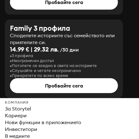
Пробвайте сега
Family 3 профила
Споделете историите със семейството или
приятелите си.
14.99 € | 29.32 лв.
/30 дни
3 профила
Неограничен достъп
Потопете се заедно в света на историите
Слушайте и четете неограничено
Прекратете по всяко време
Пробвайте сега
КОМПАНИЯ
За Storytel
Кариери
Нови функции в приложението
Инвеститори
В медиите