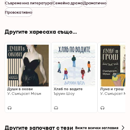
Съвременна литература
Семейна драма
Драматично
Провокативно
Другите харесаха също...
Души в окови
Хляб по водите
Луна и грош
У. Съмърсет Моъм
Ъруин Шоу
У. Съмърсет Мо
Другите започват с тези
Вижте всички заглавия