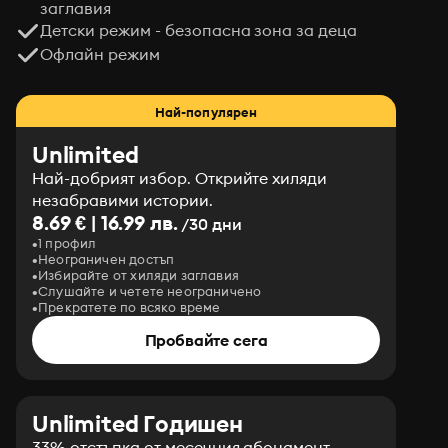
заглавия
Детски режим - безопасна зона за деца
Офлайн режим
Най-популярен
Unlimited
Най-добрият избор. Открийте хиляди
незабравими истории.
8.69 € | 16.99 лв.
/30 дни
1 профил
Неограничен достъп
Избирайте от хиляди заглавия
Слушайте и четете неограничено
Прекратете по всяко време
Пробвайте сега
Unlimited Годишен
33% отстъпка от месечния абонамент.