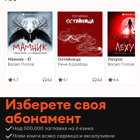
Мамник - E1
Остайница
Лехуса
Васил Попов
Рене Карабаш
Васил Попов
4.7
4.1
4.6
Изберете своя
абонамент
Над 500,000 заглавия на 6 езика
Нови книги всяка седмица и ексклузивни