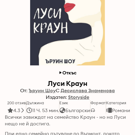
Откъс
Луси Краун
От:
Ъруин Шоу
С
Десислава Знаменова
Издател:
Storyside
200 отзив
Дължина
Език
Формат
Категория
4.3
11 Ч. 53 мин.
Български
Романи
Всички завиждат на семейство Краун - но на Луси 
нещо не й достига.
При едно семейно пътуване до Върмонт, докато 