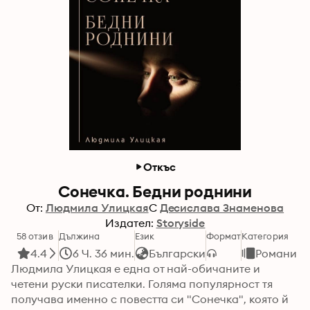
Откъс
Сонечка. Бедни роднини
От:
Людмила Улицкая
С
Десислава Знаменова
Издател:
Storyside
58 отзив
Дължина
Език
Формат
Категория
4.4
6 Ч. 36 мин.
Български
Романи
Людмила Улицкая е една от най-обичаните и 
четени руски писателки. Голяма популярност тя 
получава именно с повестта си "Сонечка", която й 