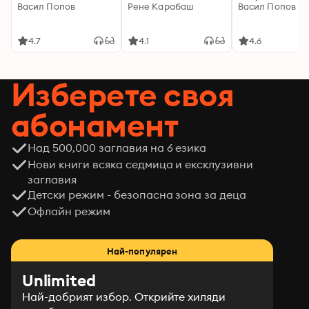
Васил Попов
Рене Карабаш
Васил Попов
4.7
4.1
4.6
Изберете своя
абонамент
Над 500,000 заглавия на 6 езика
Нови книги всяка седмица и ексклузивни
заглавия
Детски режим - безопасна зона за деца
Офлайн режим
Най-популярен
Unlimited
Най-добрият избор. Открийте хиляди