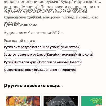
донася номинация за руския "Букър" и френската 
награда "Медичи". Двете повести са посветени на 
© 2019 Storyside (Аудиокнига): 9789178893904
съдбата на руската жена. Показват ни силни 
характери и дълбок и смислен поглед в човешката 
Преводачи: София Бранц
психика.
Дата на излизане
Аудиокнига: 9 септември 2019 г.
Разгледай още от
Руска литература
Истории за успех
Руски автори
За живота лично и отблизо
Житейски истории
Чуйте сега!
Русия
Житейски кризи
Истории от живота
Повести
Съвременна класика
Съвременна литература
Другите харесаха също...