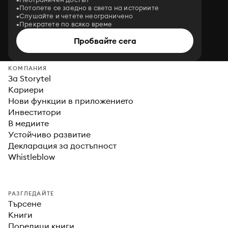
Потопете се заедно в света на историите
Слушайте и четете неограничено
Прекратете по всяко време
Пробвайте сега
КОМПАНИЯ
За Storytel
Кариери
Нови функции в приложението
Инвеститори
В медиите
Устойчиво развитие
Декларация за достъпност
Whistleblow
РАЗГЛЕДАЙТЕ
Търсене
Книги
Поредици книги