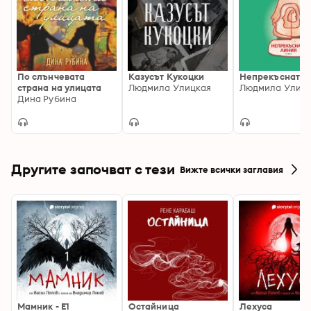
По слънчевата
Казусът Кукоцки
Непрекъсната 
страна на улицата
Людмила Улицкая
Людмила Улиц
Дина Рубина
Другите започват с тези
Вижте всички заглавия
Мамник - E1
Остайница
Лехуса