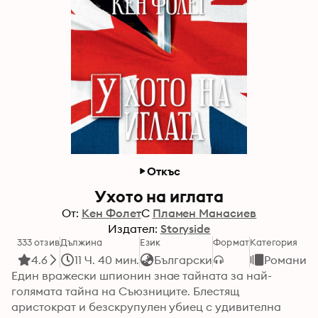
Откъс
Ухото на иглата
От:
Кен Фолет
С
Пламен Манасиев
Издател:
Storyside
333 отзив
Дължина
Език
Формат
Категория
4.6
11 Ч. 40 мин.
Български
Романи
Един вражески шпионин знае тайната за най-
голямата тайна на Съюзниците. Блестящ 
аристократ и безскрупулен убиец с удивителна 