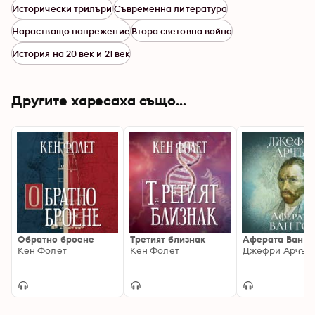
Исторически трилъри
Съвременна литература
Нарастващо напрежение
Втора световна война
История на 20 век и 21 век
Другите харесаха също...
Обратно броене
Третият близнак
Аферата Ван Го
Кен Фолет
Кен Фолет
Джефри Арчър