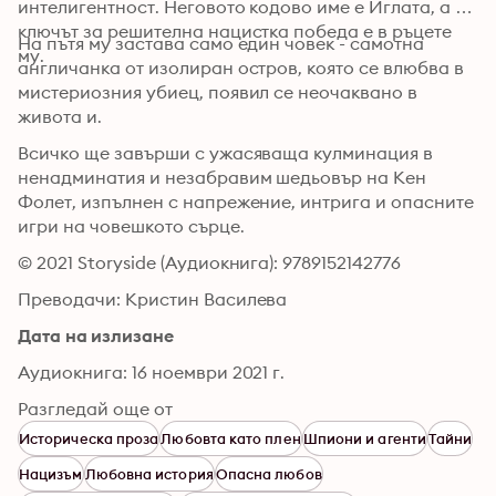
интелигентност. Неговото кодово име е Иглата, а 
ключът за решителна нацистка победа е в ръцете 
На пътя му застава само един човек - самотна 
му.
англичанка от изолиран остров, която се влюбва в 
мистериозния убиец, появил се неочаквано в 
живота и.
Всичко ще завърши с ужасяваща кулминация в 
ненадминатия и незабравим шедьовър на Кен 
Фолет, изпълнен с напрежение, интрига и опасните 
игри на човешкото сърце.
© 2021 Storyside (Аудиокнига): 9789152142776
Преводачи: Кристин Василева
Дата на излизане
Аудиокнига: 16 ноември 2021 г.
Разгледай още от
Историческа проза
Любовта като плен
Шпиони и агенти
Тайни
Нацизъм
Любовна история
Опасна любов