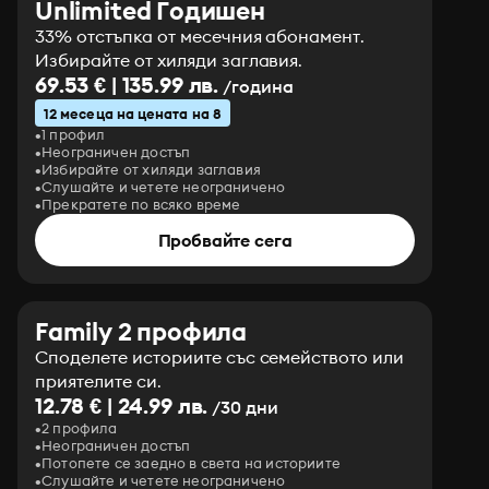
Unlimited Годишен
33% отстъпка от месечния абонамент.
Избирайте от хиляди заглавия.
69.53 € | 135.99 лв.
/година
12 месеца на цената на 8
1 профил
Неограничен достъп
Избирайте от хиляди заглавия
Слушайте и четете неограничено
Прекратете по всяко време
Пробвайте сега
Family 2 профила
Споделете историите със семейството или
приятелите си.
12.78 € | 24.99 лв.
/30 дни
2 профила
Неограничен достъп
Потопете се заедно в света на историите
Слушайте и четете неограничено