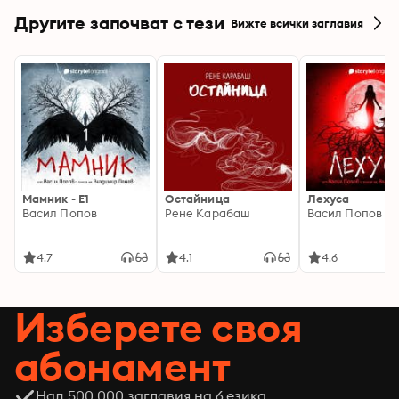
Другите започват с тези
Вижте всички заглавия
Мамник - E1
Остайница
Лехуса
Васил Попов
Рене Карабаш
Васил Попов
4.7
4.1
4.6
Изберете своя
абонамент
Над 500,000 заглавия на 6 езика