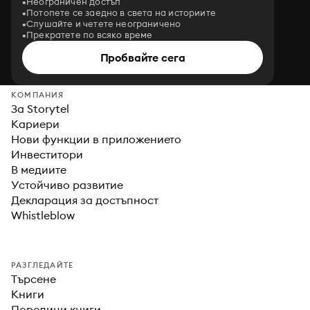
Неограничен достъп
Потопете се заедно в света на историите
Слушайте и четете неограничено
Прекратете по всяко време
Пробвайте сега
КОМПАНИЯ
За Storytel
Кариери
Нови функции в приложението
Инвеститори
В медиите
Устойчиво развитие
Декларация за достъпност
Whistleblow
РАЗГЛЕДАЙТЕ
Търсене
Книги
Поредици книги