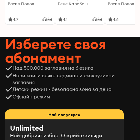
Васил Попов
Рене Карабаш
Васил Попов
4.7
4.1
4.6
Изберете своя
абонамент
Над 500,000 заглавия на 6 езика
Нови книги всяка седмица и ексклузивни
заглавия
Детски режим - безопасна зона за деца
Офлайн режим
Най-популярен
Unlimited
Най-добрият избор. Открийте хиляди