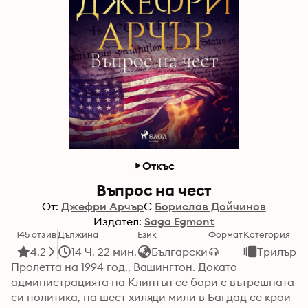
Откъс
Въпрос на чест
От:
Джефри Арчър
С
Борислав Дойчинов
Издател:
Saga Egmont
145 отзив
Дължина
Език
Формат
Категория
4.2
14 Ч. 22 мин.
Български
Трилъри 
Пролетта на 1994 год., Вашингтон. Докато 
администрацията на Клинтън се бори с вътрешната 
си политика, на шест хиляди мили в Багдад се крои 