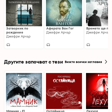
Затворник по
Аферата Ван Гог
Времето ще по
рождение
Джефри Арчър
Джефри Арчър
Джефри Арчър
Другите започват с тези
Вижте всички заглавия
Мамник - E1
Остайница
Лехуса