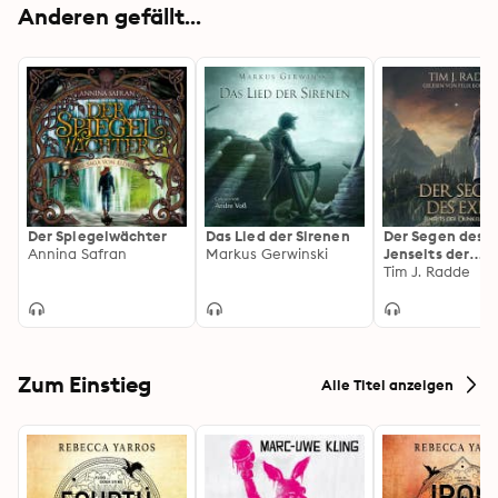
Anderen gefällt...
Der Spiegelwächter
Das Lied der Sirenen
Der Segen des Ex
Annina Safran
Markus Gerwinski
Jenseits der
Dunkellande, Ba
Tim J. Radde
(ungekürzt)
Zum Einstieg
Alle Titel anzeigen