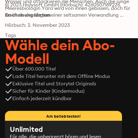
Wasser und attackieren die Menschen. Auch die junge 
© 2023 Holysoft GmbH (Hörbuch): 4260507189226
Meeresbiologin Yara wird von ihnen gebissen, doch für 
sie ist es der Beginn einer seltsamen Verwandlung ...
Erscheinungsdatum
Hörbuch: 3. November 2023
Tags
Wähle dein Abo-
Modell
Über 600.000 Titel
Lade Titel herunter mit dem Offline Modus
Exklusive Titel und Storytel Originals
Sicher für Kinder (Kindermodus)
Einfach jederzeit kündbar
Am beliebtesten!
Unlimited
Für alle, die unbegrenzt hören und lesen