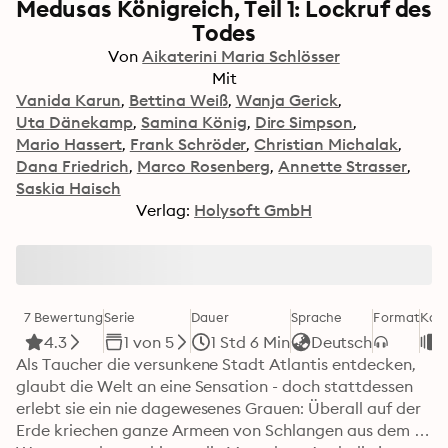
Medusas Königreich, Teil 1: Lockruf des
Todes
Von
Aikaterini Maria Schlösser
Mit
Vanida Karun
Bettina Weiß
Wanja Gerick
Uta Dänekamp
Samina König
Dirc Simpson
Mario Hassert
Frank Schröder
Christian Michalak
Dana Friedrich
Marco Rosenberg
Annette Strasser
Saskia Haisch
Verlag:
Holysoft GmbH
7 Bewertung
Serie
Dauer
Sprache
Format
Kate
4.3
1 von 5
1 Std 6 Min
Deutsch
Als Taucher die versunkene Stadt Atlantis entdecken, 
glaubt die Welt an eine Sensation - doch stattdessen 
erlebt sie ein nie dagewesenes Grauen: Überall auf der 
Erde kriechen ganze Armeen von Schlangen aus dem 