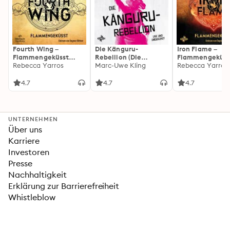
Fourth Wing –
Die Känguru-
Iron Flame –
Flammengeküsst
Rebellion (Die
Flammengeküss
(Flammengeküsst-
Rebecca Yarros
Känguru-Werke 5)
Marc-Uwe Kling
(Flammengeküs
Rebecca Yarros
Reihe 1)
Reihe 2): Die
heißersehnte
4.7
4.7
4.7
Fortsetzung des
Fantasy-Erfolgs
»Fourth Wing«
UNTERNEHMEN
Über uns
Karriere
Investoren
Presse
Nachhaltigkeit
Erklärung zur Barrierefreiheit
Whistleblow